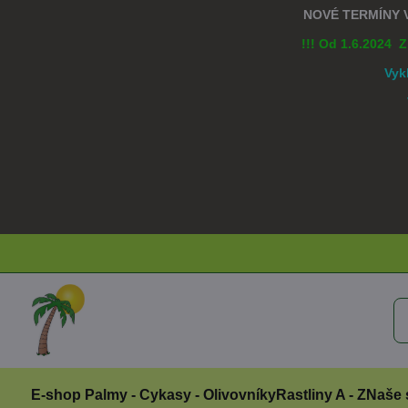
NOVÉ TERMÍNY
!!! Od 1.6.2024 
Vyk
E-shop Palmy - Cykasy - Olivovníky
Rastliny A - Z
Naše 