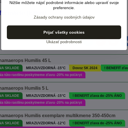
 tejto teplote, pri -20°C rastlina odumiera
Nižšie môžete nájsť podrobné informácie alebo upraviť svoje
preferencie.
formácie (klikni)
Zásady ochrany osobných údajov
Prijať všetky cookies
Ukázať podrobnosti
Facebook
Twitter
Bluesky
Pinterest
Reddit
L
hamaerops Humilis 45 L
NA SKLADE
MRAZUVZDORNÁ -15°C
Dovoz SK 2024
! BENEFIT zľa
Na túto rastlinu poskytneme zľavu -20% na pol.kryt
hamaerops Humilis 5 L
NA SKLADE
MRAZUVZDORNÁ -15°C
! BENEFIT zľava do -25% ÁNO
Na túto rastlinu poskytneme zľavu -20% na pol.kryt
hamaerops Humilis exemplare multikmene 350-450cm
NA SKLADE
MRAZUVZDORNÁ -12°C
! BENEFIT zľava do -25% ÁNO