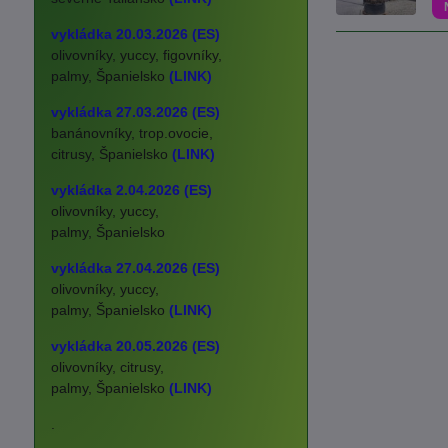
vykládka 20.03.2026 (ES)
olivovníky, yuccy, figovníky,
palmy, Španielsko
(LINK)
vykládka 27.03.2026 (ES)
banánovníky, trop.ovocie,
citrusy, Španielsko
(LINK)
vykládka 2.04.2026 (ES)
olivovníky, yuccy,
palmy, Španielsko
vykládka 27.04.2026 (ES)
olivovníky, yuccy,
palmy, Španielsko
(LINK)
vykládka 20.05.2026 (ES)
olivovníky, citrusy,
palmy, Španielsko
(LINK)
.