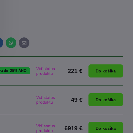
inkedIn
WhatsApp
E-
mail
Viď status
221 €
va do -25% ÁNO
Do košíka
produktu
Viď status
49 €
Do košíka
produktu
Viď status
6919 €
Do košíka
produktu