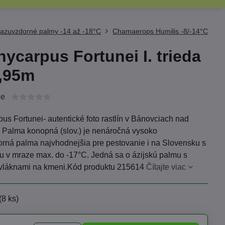
azuvzdorné palmy -14 až -18°C
Chamaerops Humilis -8/-14°C
hycarpus Fortunei I. trieda
,95m
ie
us Fortunei- autentické foto rastlín v Bánovciach nad
 Palma konopná (slov.) je nenáročná vysoko
rná palma najvhodnejšia pre pestovanie i na Slovensku s
u v mraze max. do -17°C. Jedná sa o ázijskú palmu s
 vláknami na kmeni.Kód produktu 215614
Čítajte viac
(
8
ks)