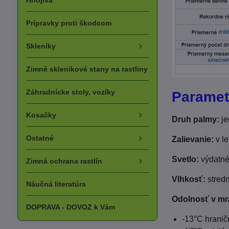
Hnojivá
Prípravky proti škodcom
Skleníky
Zimné skleníkové stany na rastliny
Záhradnícke stoly, vozíky
Paramet
Kosačky
Druh palmy:
je
Ostatné
Zalievanie:
v le
Svetlo:
výdatné
Zimná ochrana rastlín
Vlhkosť:
stred
Náučná literatúra
Odolnosť v mr
DOPRAVA - DOVOZ k Vám
-13°C hranič