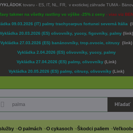
 VYKLÁDOK
tovaru - ES, IT, NL, FR, v exotickej záhrade TUMA - Bán
Zľavy takmer na všetky rastliny vo výške -25% z ceny
- viac viz BE
ládka 09.03.2026 (IT) palmy trachycarpus fortunei severná Itália
(
Vykládka 20.03.2026 (ES) olivovníky, yuccy, figovníky, palmy
(link
Vykládka 27.03.2026 (ES) banánovníky, trop.ovocie, citrusy
(link)
Vykládka 2.04.2026 (ES) olivovníky, yuccy, palmy
Vykládka 27.04.2026 (ES) palmy, olivovníky
(Link)
Vykládka 20.05.2026 (ES) palmy, citrusy, olivovníky
(Link)
Hľadať
služby
O palmách
O cykasoch
Škodci paliem
Veľkoob