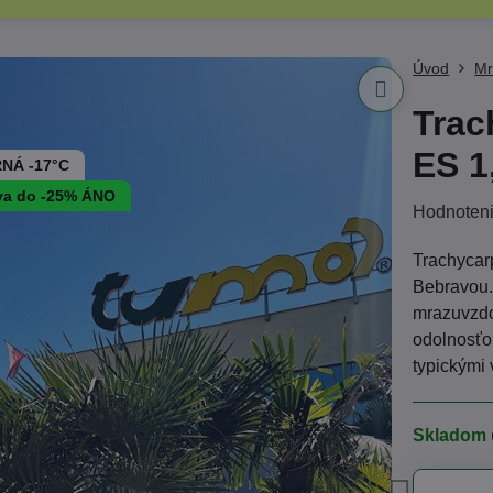
Úvod
Mr
Trac
ES 1
NÁ -17°C
va do -25% ÁNO
Hodnoten
Trachycarp
Bebravou.
mrazuvzdo
odolnosťo
typickými
Skladom