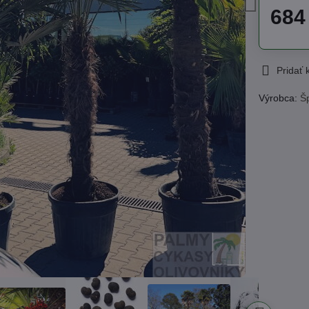
684
Pridať
Výrobca:
Š