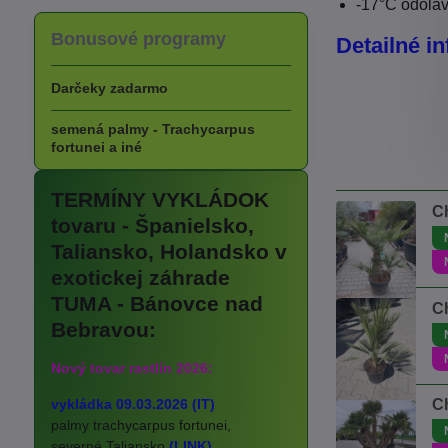
-17°C odoláva
Bonusové programy
Detailné in
Darčeky zadarmo
semená palmy - Trachycarpus
fortunei a iné
TERMÍNY VYKLÁDOK
C
tovaru - Španielsko,
Taliansko, Holandsko v
exotickej záhrade
TUMA - Bánovce nad
C
Bebravou:
Nový tovar rastlín 2026:
vykládka 09.03.2026 (IT)
C
palmy trachycarpus fortunei,
severné Taliansko
(LINK)