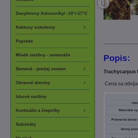
Dasyliriony /trávovníky/ -10°/-17°C
Kaktusy sukulenty
Paprade
Mladé rastliny - semenáče
Popis:
Semená - predaj semien
Trachycarpus 
Okrasné dreviny
Cena sa odvíja
Izbové rastliny
Kvetináče a črepníky
Substráty