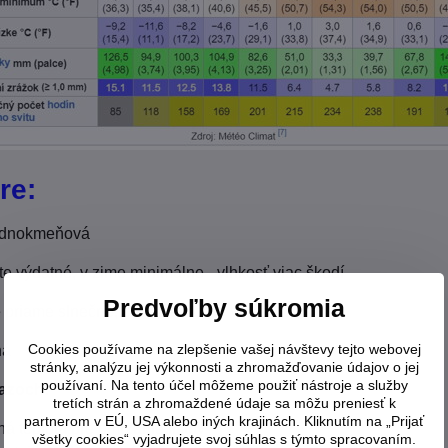
re:
dnokmeňová
te výdatné, v zime minimálne - vlhkosť viac škodí
Predvoľby súkromia
 priame slnečné, od malej až po veľké,
Cookies používame na zlepšenie vašej návštevy tejto webovej
ná
stránky, analýzu jej výkonnosti a zhromažďovanie údajov o jej
používaní. Na tento účel môžeme použiť nástroje a služby
azoch:
tretích strán a zhromaždené údaje sa môžu preniesť k
partnerom v EÚ, USA alebo iných krajinách. Kliknutím na „Prijať
ná teplota pre omŕzanie listov
všetky cookies“ vyjadrujete svoj súhlas s týmto spracovaním.