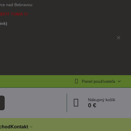
ovce nad Bebravou:
NEFIT TUMA !!!
link)
)
✕
Panel používateľa
Nákupný košík
0 €
chod
Kontakt