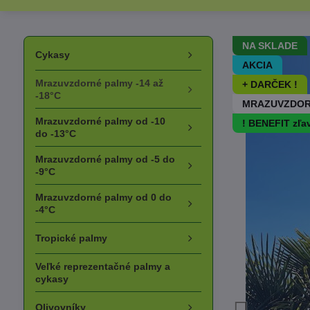
NA SKLADE
Cykasy
AKCIA
Mrazuvzdorné palmy -14 až
+ DARČEK !
-18°C
MRAZUVZDOR
Mrazuvzdorné palmy od -10
! BENEFIT zľa
do -13°C
Mrazuvzdorné palmy od -5 do
-9°C
Mrazuvzdorné palmy od 0 do
-4°C
Tropické palmy
Veľké reprezentačné palmy a
cykasy
Olivovníky