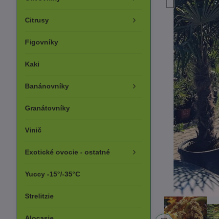
Citrusy
Figovníky
Kaki
Banánovníky
Granátovníky
Vinič
Exotické ovocie - ostatné
Yuccy -15°/-35°C
Strelitzie
Alocasie