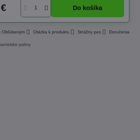
 €
Do košíka
 k Obľúbeným
Otázka k produktu
Strážny pes
Doručenia
panielske palmy