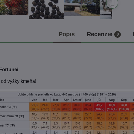
Popis
Recenzie
0
Fortunei
 od výšky kmeňa!