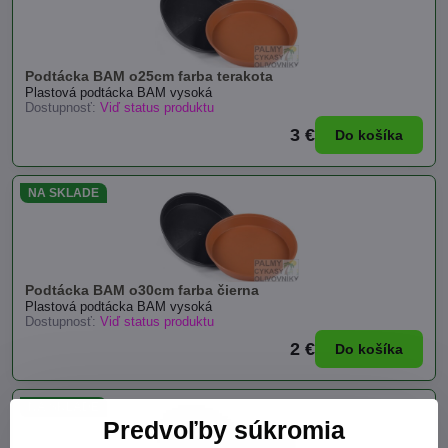
Podtácka BAM o25cm farba terakota
Plastová podtácka BAM vysoká
Dostupnosť:
Viď status produktu
3 €
Do košíka
NA SKLADE
Podtácka BAM o30cm farba čierna
Plastová podtácka BAM vysoká
Dostupnosť:
Viď status produktu
2 €
Do košíka
NA SKLADE
Predvoľby súkromia