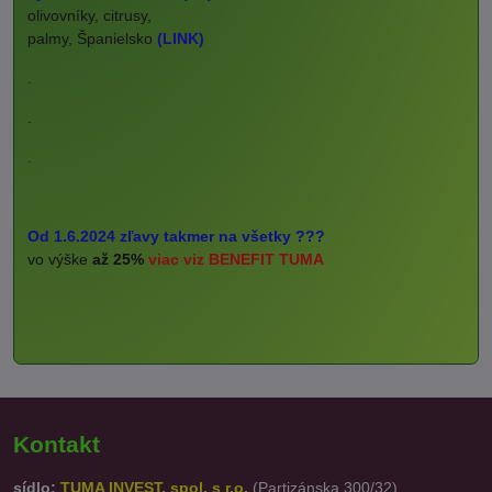
olivovníky, citrusy,
palmy, Španielsko
(LINK)
.
.
.
Od 1.6.2024 zľavy takmer na všetky ???
vo výške
až 25%
viac viz BENEFIT TUMA
Kontakt
sídlo:
TUMA INVEST, spol. s r.o.
(Partizánska 300/32)