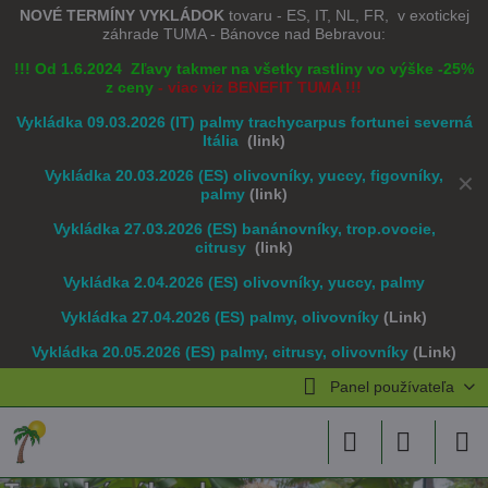
NOVÉ TERMÍNY VYKLÁDOK
tovaru - ES, IT, NL, FR, v exotickej
záhrade TUMA - Bánovce nad Bebravou:
!!! Od 1.6.2024 Zľavy takmer na všetky rastliny vo výške -25%
z ceny
- viac viz BENEFIT TUMA !!!
Vykládka 09.03.2026 (IT) palmy trachycarpus fortunei severná
Itália
(link)
Vykládka 20.03.2026 (ES) olivovníky, yuccy, figovníky,
✕
palmy
(link)
Vykládka 27.03.2026 (ES) banánovníky, trop.ovocie,
citrusy
(link)
Vykládka 2.04.2026 (ES) olivovníky, yuccy, palmy
Vykládka 27.04.2026 (ES) palmy, olivovníky
(Link)
Vykládka 20.05.2026 (ES) palmy, citrusy, olivovníky
(Link)
Panel používateľa