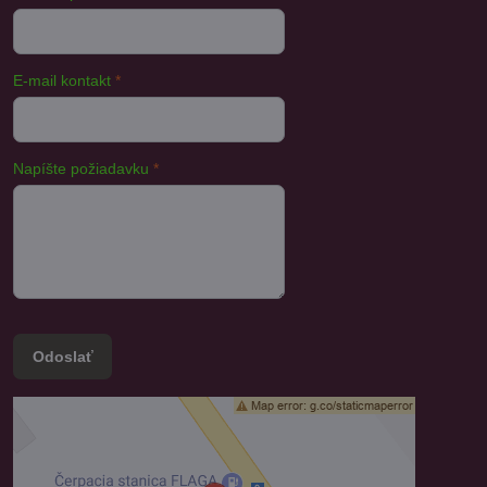
E-mail kontakt
*
Napíšte požiadavku
*
Odoslať