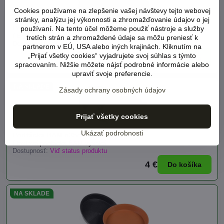
Cookies používame na zlepšenie vašej návštevy tejto webovej
stránky, analýzu jej výkonnosti a zhromažďovanie údajov o jej
Podtácka BAM o30cm farba terakota
používaní. Na tento účel môžeme použiť nástroje a služby
Plastová podtácka BAM vysoká
tretích strán a zhromaždené údaje sa môžu preniesť k
Dostupnosť:
Viď status produktu
partnerom v EÚ, USA alebo iných krajinách. Kliknutím na
„Prijať všetky cookies“ vyjadrujete svoj súhlas s týmto
4 €
Do košíka
spracovaním. Nižšie môžete nájsť podrobné informácie alebo
upraviť svoje preferencie.
NA SKLADE
Zásady ochrany osobných údajov
Prijať všetky cookies
Ukázať podrobnosti
Podtácka BAM o35cm farba čierna
Plastová podtácka BAM vysoká
Dostupnosť:
Viď status produktu
4 €
Do košíka
NA SKLADE