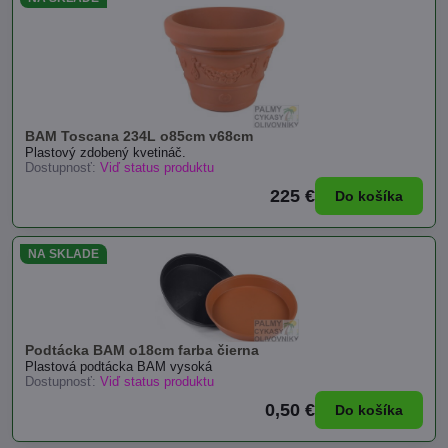
BAM Toscana 234L o85cm v68cm
Plastový zdobený kvetináč.
Dostupnosť:
Viď status produktu
225 €
Do košíka
NA SKLADE
Podtácka BAM o18cm farba čierna
Plastová podtácka BAM vysoká
Dostupnosť:
Viď status produktu
0,50 €
Do košíka