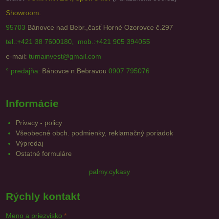
Showroom:
95703
Bánovce nad Bebr.,časť Horné Ozorovce č.297
tel.:+421 38 7600180, mob.:+421 905 394055
e-mail:
tumainvest@gmail.com
° predajňa:
Bánovce n.Bebravou
0907 795076
Informácie
Privacy - policy
Všeobecné obch. podmienky, reklamačný poriadok
Výpredaj
Ostatné formuláre
palmy.cykasy
Rýchly kontakt
Meno a priezvisko
*