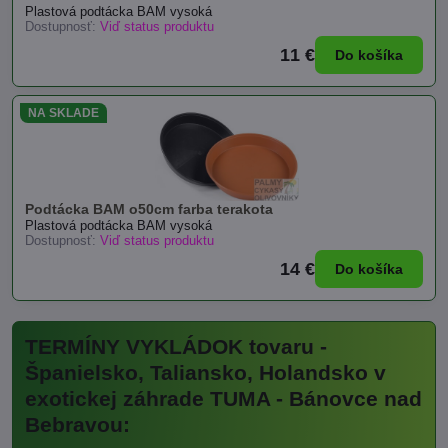
Plastová podtácka BAM vysoká
Dostupnosť:
Viď status produktu
11 €
Do košíka
NA SKLADE
Podtácka BAM o50cm farba terakota
Plastová podtácka BAM vysoká
Dostupnosť:
Viď status produktu
14 €
Do košíka
TERMÍNY VYKLÁDOK tovaru -
Španielsko, Taliansko, Holandsko v
exotickej záhrade TUMA - Bánovce nad
Bebravou: