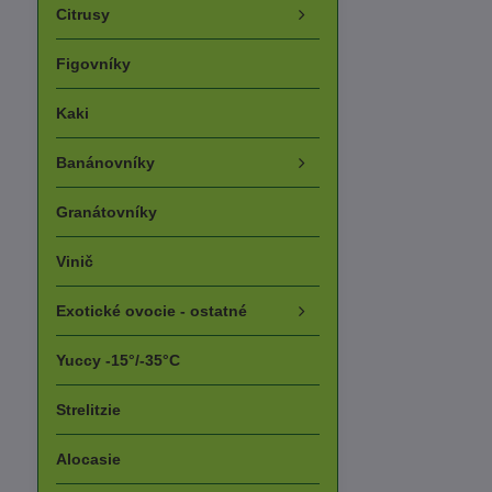
Citrusy
Figovníky
Kaki
Banánovníky
Granátovníky
Vinič
Exotické ovocie - ostatné
Yuccy -15°/-35°C
Strelitzie
Alocasie