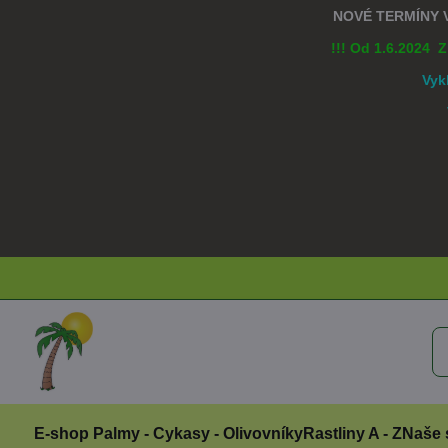
NOVÉ TERMÍNY
!!! Od 1.6.2024 
Vyk
E-shop Palmy - Cykasy - Olivovníky
Rastliny A - Z
Naše 