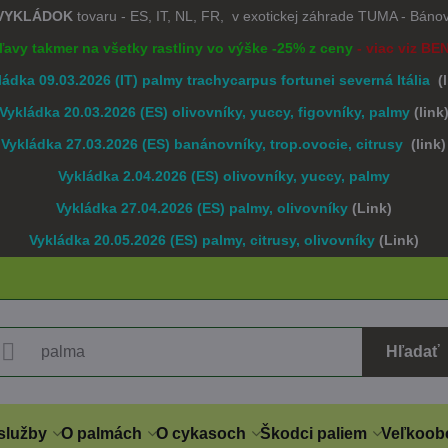
 VYKLÁDOK
tovaru - ES, IT, NL, FR, v exotickej záhrade TUMA - Bán
Zľavy takmer na všetky rastliny vo výške -25% z ceny
- viac viz BE
ládka 09.03.2026 (IT) palmy trachycarpus fortunei severná Itália
(
Vykládka 20.03.2026 (ES) olivovníky, yuccy, figovníky, palmy
(link
Vykládka 27.03.2026 (ES) banánovníky, trop.ovocie, citrusy
(link)
Vykládka 2.04.2026 (ES) olivovníky, yuccy, palmy
Vykládka 27.04.2026 (ES) palmy, olivovníky
(Link)
Vykládka 20.05.2026 (ES) palmy, citrusy, olivovníky
(Link)
Hľadať
služby
O palmách
O cykasoch
Škodci paliem
Veľkoob