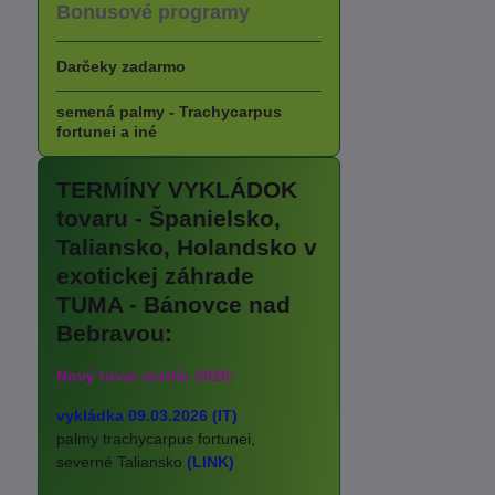
Bonusové programy
Darčeky zadarmo
semená palmy - Trachycarpus
fortunei a iné
TERMÍNY VYKLÁDOK
tovaru - Španielsko,
Taliansko, Holandsko v
exotickej záhrade
TUMA - Bánovce nad
Bebravou:
Nový tovar rastlín 2026:
vykládka 09.03.2026 (IT)
palmy trachycarpus fortunei,
severné Taliansko
(LINK)