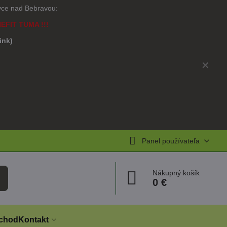
ovce nad Bebravou:
NEFIT TUMA !!!
link)
)
✕
Panel používateľa
Nákupný košík
0 €
chod
Kontakt