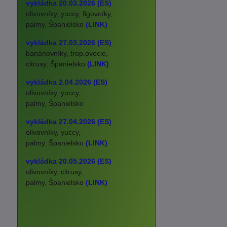
vykládka 20.03.2026 (ES)
olivovníky, yuccy, figovníky,
palmy, Španielsko
(LINK)
vykládka 27.03.2026 (ES)
banánovníky, trop.ovocie,
citrusy, Španielsko
(LINK)
vykládka 2.04.2026 (ES)
olivovníky, yuccy,
palmy, Španielsko
vykládka 27.04.2026 (ES)
olivovníky, yuccy,
palmy, Španielsko
(LINK)
vykládka 20.05.2026 (ES)
olivovníky, citrusy,
palmy, Španielsko
(LINK)
.
.