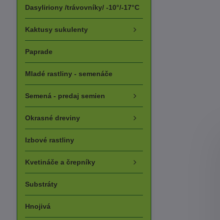
Dasyliriony /trávovníky/ -10°/-17°C
Kaktusy sukulenty
Paprade
Mladé rastliny - semenáče
Semená - predaj semien
Okrasné dreviny
Izbové rastliny
Kvetináče a črepníky
Substráty
Hnojivá