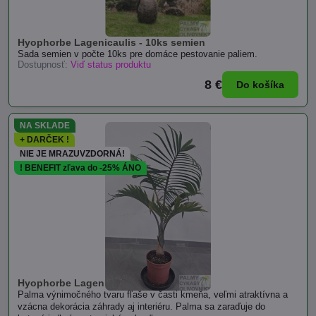
Hyophorbe Lagenicaulis - 10ks semien
Sada semien v počte 10ks pre domáce pestovanie paliem.
Dostupnosť:
Viď status produktu
8 €
Do košíka
NA SKLADE
+ DARČEK !
NIE JE MRAZUVZDORNÁ!
! BENEFIT zľava do -25% ÁNO
Hyophorbe Lagenicaulis - výška 110cm
Palma výnimočného tvaru fľaše v časti kmeňa, veľmi atraktívna a
vzácna dekorácia záhrady aj interiéru. Palma sa zaraďuje do