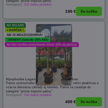
kategórie "prísne tropické palmy".
Dostupnosť:
Viď status produktu
199 €
Do košíka
NA SKLADE
+ DARČEK !
NIE JE MRAZUVZDORNÁ!
! BENEFIT zľava do -25% ÁNO
Na túto rastlinu poskytneme zľavu -20% na pol.kryt
Hyophorbe Lagenicaulis - výška 200-230cm
Palma výnimočného tvaru fľaše v časti kmeňa, veľmi atraktívna a
vzácna dekorácia záhrady aj interiéru. Palma sa zaraďuje do
kategórie "prísne tropické palmy".
Dostupnosť:
Viď status produktu
499 €
Do košíka