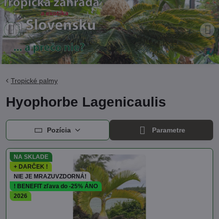
Tropické palmy
Hyophorbe Lagenicaulis
Pozícia
Parametre
NA SKLADE
+ DARČEK !
NIE JE MRAZUVZDORNÁ!
! BENEFIT zľava do -25% ÁNO
2026