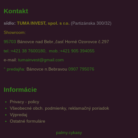
Kontakt
sídlo:
TUMA INVEST, spol. s r.o.
(Partizánska 300/32)
Showroom:
95703
Bánovce nad Bebr.,časť Horné Ozorovce č.297
tel.:+421 38 7600180, mob.:+421 905 394055
e-mail:
tumainvest@gmail.com
° predajňa:
Bánovce n.Bebravou
0907 795076
Informácie
Privacy - policy
Všeobecné obch. podmienky, reklamačný poriadok
Výpredaj
Ostatné formuláre
palmy.cykasy