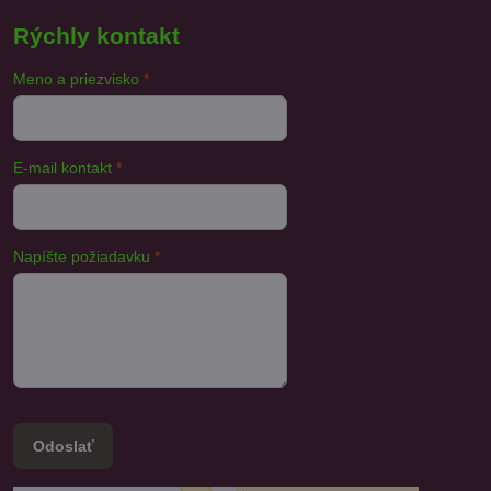
Rýchly kontakt
Meno a priezvisko
*
E-mail kontakt
*
Napíšte požiadavku
*
Odoslať