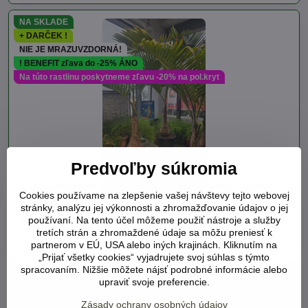
NA SKLADE
+ DARČEK !
NIE JE MRAZUVZDORNÁ!
! BENEFIT zľava do -25% ÁNO
Na túto rastlinu poskytneme zľavu -20% na pol.kryt
Predvoľby súkromia
Hyophorbe Lagenicaulis - výška 230-250cm
Palma výnimočného tvaru fľaše v časti kmeňa, veľmi atraktívna a
Cookies používame na zlepšenie vašej návštevy tejto webovej
vzácna dekorácia záhrady aj interiéru. Palma sa zaraďuje do
stránky, analýzu jej výkonnosti a zhromažďovanie údajov o jej
kategórie "prísne tropické palmy".
používaní. Na tento účel môžeme použiť nástroje a služby
Dostupnosť:
Viď status produktu
tretích strán a zhromaždené údaje sa môžu preniesť k
952 €
Do košíka
partnerom v EÚ, USA alebo iných krajinách. Kliknutím na
„Prijať všetky cookies“ vyjadrujete svoj súhlas s týmto
spracovaním. Nižšie môžete nájsť podrobné informácie alebo
upraviť svoje preferencie.
TERMÍNY VYKLÁDOK tovaru -
Zásady ochrany osobných údajov