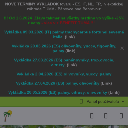
NOVÉ TERMÍNY VYKLÁDOK
tovaru - ES, IT, NL, FR, v exotickej
záhrade TUMA - Bánovce nad Bebravou:
!!! Od 1.6.2024 Zľavy takmer na všetky rastliny vo výške -25%
z ceny
- viac viz BENEFIT TUMA !!!
Vykládka 09.03.2026 (IT) palmy trachycarpus fortunei severná
Itália
(link)
Vykládka 20.03.2026 (ES) olivovníky, yuccy, figovníky,
✕
palmy
(link)
Vykládka 27.03.2026 (ES) banánovníky, trop.ovocie,
citrusy
(link)
Vykládka 2.04.2026 (ES) olivovníky, yuccy, palmy
Vykládka 27.04.2026 (ES) palmy, olivovníky
(Link)
Vykládka 20.05.2026 (ES) palmy, citrusy, olivovníky
(Link)
Panel používateľa