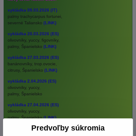
vykládka 09.03.2026 (IT)
palmy trachycarpus fortunei,
severné Taliansko
(LINK)
vykládka 20.03.2026 (ES)
olivovníky, yuccy, figovníky,
palmy, Španielsko
(LINK)
vykládka 27.03.2026 (ES)
banánovníky, trop.ovocie,
citrusy, Španielsko
(LINK)
vykládka 2.04.2026 (ES)
olivovníky, yuccy,
palmy, Španielsko
vykládka 27.04.2026 (ES)
olivovníky, yuccy,
palmy, Španielsko
(LINK)
Predvoľby súkromia
vykládka 20.05.2026 (ES)
olivovníky, citrusy,