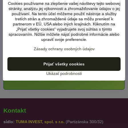
Cookies používame na zlepšenie vašej návštevy tejto webovej
palmy, Španielsko
(LINK)
stránky, analýzu jej výkonnosti a zhromažďovanie údajov o jej
používaní. Na tento účel môžeme použiť nástroje a služby
.
tretích strán a zhromaždené údaje sa môžu preniesť k
partnerom v EÚ, USA alebo iných krajinách. Kliknutím na
.
„Prijať všetky cookies“ vyjadrujete svoj súhlas s týmto
spracovaním. Nižšie môžete nájsť podrobné informácie alebo
.
upraviť svoje preferencie.
Zásady ochrany osobných údajov
Od 1.6.2024 zľavy takmer na všetky ???
vo výške
až 25%
viac viz BENEFIT TUMA
Prijať všetky cookies
Ukázať podrobnosti
Kontakt
sídlo:
TUMA INVEST, spol. s r.o.
(Partizánska 300/32)