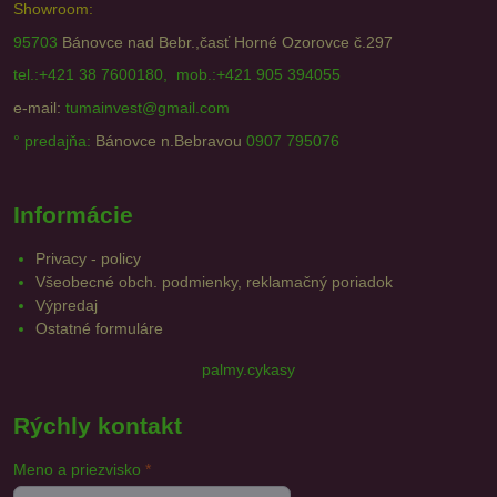
Showroom:
95703
Bánovce nad Bebr.,časť Horné Ozorovce č.297
tel.:+421 38 7600180, mob.:+421 905 394055
e-mail:
tumainvest@gmail.com
° predajňa:
Bánovce n.Bebravou
0907 795076
Informácie
Privacy - policy
Všeobecné obch. podmienky, reklamačný poriadok
Výpredaj
Ostatné formuláre
palmy.cykasy
Rýchly kontakt
Meno a priezvisko
*