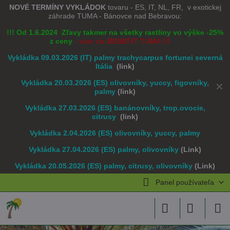
NOVÉ TERMÍNY VYKLÁDOK
tovaru - ES, IT, NL, FR, v exotickej
záhrade TUMA - Bánovce nad Bebravou:
!!! Od 1.6.2024 Zľavy takmer na všetky rastliny vo výške -25%
z ceny
- viac viz BENEFIT TUMA !!!
Vykládka 09.03.2026 (IT) palmy trachycarpus fortunei severná
Itália
(link)
Vykládka 20.03.2026 (ES) olivovníky, yuccy, figovníky,
✕
palmy
(link)
Vykládka 27.03.2026 (ES) banánovníky, trop.ovocie,
citrusy
(link)
Vykládka 2.04.2026 (ES) olivovníky, yuccy, palmy
Vykládka 27.04.2026 (ES) palmy, olivovníky
(Link)
Vykládka 20.05.2026 (ES) palmy, citrusy, olivovníky
(Link)
Panel používateľa