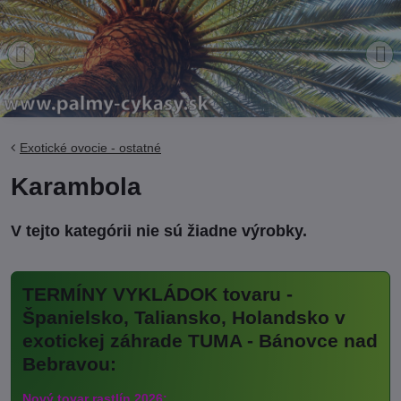
Exotické ovocie - ostatné
Karambola
TERMÍNY VYKLÁDOK tovaru -
Španielsko, Taliansko, Holandsko v
exotickej záhrade TUMA - Bánovce nad
Bebravou:
Nový tovar rastlín 2026: