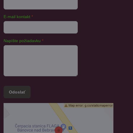
E-mail kontakt
*
Napíšte požiadavku
*
Odoslať