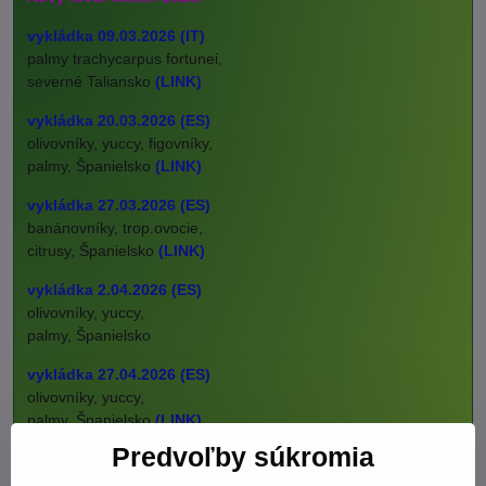
vykládka 09.03.2026 (IT)
palmy trachycarpus fortunei,
severné Taliansko
(LINK)
vykládka 20.03.2026 (ES)
olivovníky, yuccy, figovníky,
palmy, Španielsko
(LINK)
vykládka 27.03.2026 (ES)
banánovníky, trop.ovocie,
citrusy, Španielsko
(LINK)
vykládka 2.04.2026 (ES)
olivovníky, yuccy,
palmy, Španielsko
vykládka 27.04.2026 (ES)
olivovníky, yuccy,
palmy, Španielsko
(LINK)
Predvoľby súkromia
vykládka 20.05.2026 (ES)
olivovníky, citrusy,