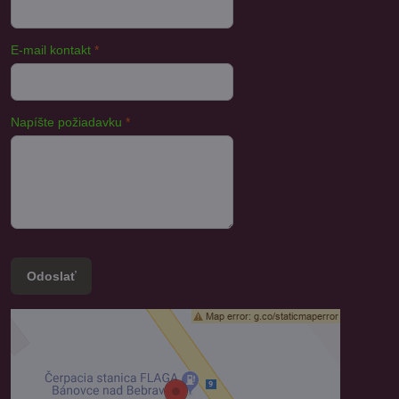
E-mail kontakt
*
Napíšte požiadavku
*
Odoslať