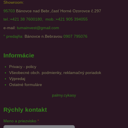
Showroom:
95703
Bánovce nad Bebr.,časť Horné Ozorovce č.297
tel.:+421 38 7600180, mob.:+421 905 394055
e-mail:
tumainvest@gmail.com
° predajňa:
Bánovce n.Bebravou
0907 795076
Informácie
Privacy - policy
Všeobecné obch. podmienky, reklamačný poriadok
Výpredaj
Ostatné formuláre
palmy.cykasy
Rýchly kontakt
Meno a priezvisko
*