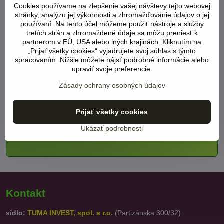
Cookies používame na zlepšenie vašej návštevy tejto webovej
palmy, Španielsko
(LINK)
stránky, analýzu jej výkonnosti a zhromažďovanie údajov o jej
používaní. Na tento účel môžeme použiť nástroje a služby
.
tretích strán a zhromaždené údaje sa môžu preniesť k
partnerom v EÚ, USA alebo iných krajinách. Kliknutím na
.
„Prijať všetky cookies“ vyjadrujete svoj súhlas s týmto
spracovaním. Nižšie môžete nájsť podrobné informácie alebo
.
upraviť svoje preferencie.
Zásady ochrany osobných údajov
Od 1.6.2024 zľavy takmer na všetky ???
vo výške
až 25%
viac viz BENEFIT TUMA
Prijať všetky cookies
Ukázať podrobnosti
Kontakt
sídlo:
TUMA INVEST, spol. s r.o.
(Partizánska 300/32)