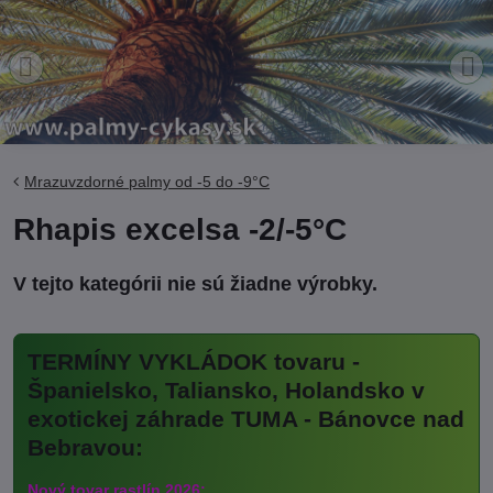
Mrazuvzdorné palmy od -5 do -9°C
Rhapis excelsa -2/-5°C
TERMÍNY VYKLÁDOK tovaru -
Španielsko, Taliansko, Holandsko v
exotickej záhrade TUMA - Bánovce nad
Bebravou:
Nový tovar rastlín 2026: