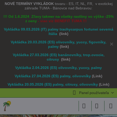
NOVÉ TERMÍNY VYKLÁDOK
tovaru - ES, IT, NL, FR, v exotickej
záhrade TUMA - Bánovce nad Bebravou:
!!! Od 1.6.2024 Zľavy takmer na všetky rastliny vo výške -25%
z ceny
- viac viz BENEFIT TUMA !!!
Vykládka 09.03.2026 (IT) palmy trachycarpus fortunei severná
Itália
(link)
Vykládka 20.03.2026 (ES) olivovníky, yuccy, figovníky,
✕
palmy
(link)
Vykládka 27.03.2026 (ES) banánovníky, trop.ovocie,
citrusy
(link)
Vykládka 2.04.2026 (ES) olivovníky, yuccy, palmy
Vykládka 27.04.2026 (ES) palmy, olivovníky
(Link)
Vykládka 20.05.2026 (ES) palmy, citrusy, olivovníky
(Link)
Panel používateľa