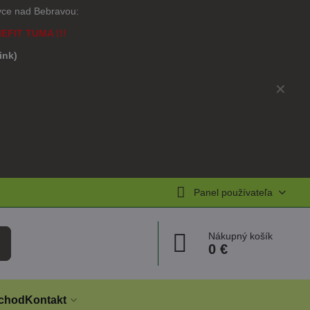
ovce nad Bebravou:
NEFIT TUMA !!!
link)
)
✕
Panel používateľa
Nákupný košík
0 €
chod
Kontakt