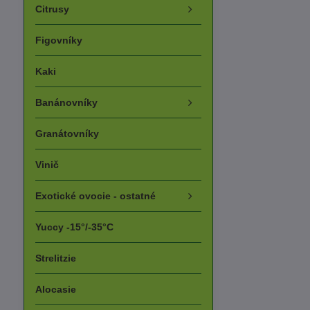
Citrusy
Figovníky
Kaki
Banánovníky
Granátovníky
Vinič
Exotické ovocie - ostatné
Yuccy -15°/-35°C
Strelitzie
Alocasie