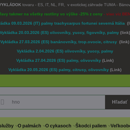
 VYKLÁDOK
tovaru - ES, IT, NL, FR, v exotickej záhrade TUMA - Bán
Zľavy takmer na všetky rastliny vo výške -25% z ceny
- viac viz BE
ládka 09.03.2026 (IT) palmy trachycarpus fortunei severná Itália
(
Vykládka 20.03.2026 (ES) olivovníky, yuccy, figovníky, palmy
(link
Vykládka 27.03.2026 (ES) banánovníky, trop.ovocie, citrusy
(link)
Vykládka 2.04.2026 (ES) olivovníky, yuccy, palmy
Vykládka 27.04.2026 (ES) palmy, olivovníky
(Link)
Vykládka 20.05.2026 (ES) palmy, citrusy, olivovníky
(Link)
Hľadať
služby
O palmách
O cykasoch
Škodci paliem
Veľkoob