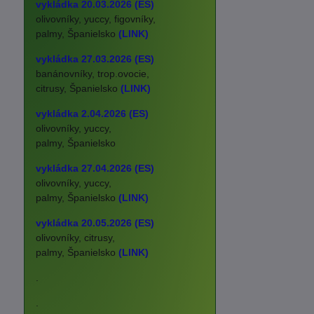
vykládka 20.03.2026 (ES)
olivovníky, yuccy, figovníky,
palmy, Španielsko
(LINK)
vykládka 27.03.2026 (ES)
banánovníky, trop.ovocie,
citrusy, Španielsko
(LINK)
vykládka 2.04.2026 (ES)
olivovníky, yuccy,
palmy, Španielsko
vykládka 27.04.2026 (ES)
olivovníky, yuccy,
palmy, Španielsko
(LINK)
vykládka 20.05.2026 (ES)
olivovníky, citrusy,
palmy, Španielsko
(LINK)
.
.