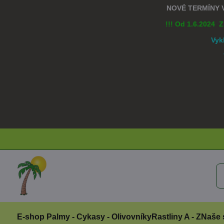
NOVÉ TERMÍNY
!!! Od 1.6.2024 
Vyk
E-shop Palmy - Cykasy - Olivovníky
Rastliny A - Z
Naše 