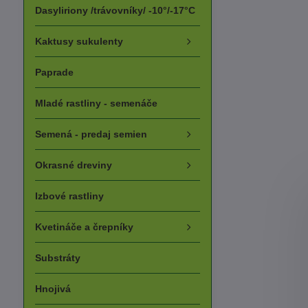
Dasyliriony /trávovníky/ -10°/-17°C
Kaktusy sukulenty
Paprade
Mladé rastliny - semenáče
Semená - predaj semien
Okrasné dreviny
Izbové rastliny
Kvetináče a črepníky
Substráty
Hnojivá