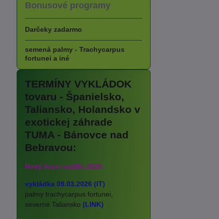
Bonusové programy
Darčeky zadarmo
semená palmy - Trachycarpus
fortunei a iné
TERMÍNY VYKLÁDOK
tovaru - Španielsko,
Taliansko, Holandsko v
exotickej záhrade
TUMA - Bánovce nad
Bebravou:
Nový tovar rastlín 2026:
vykládka 09.03.2026 (IT)
palmy trachycarpus fortunei,
severné Taliansko
(LINK)