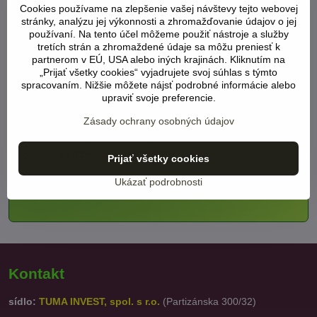
Cookies používame na zlepšenie vašej návštevy tejto webovej
palmy, Španielsko
(LINK)
stránky, analýzu jej výkonnosti a zhromažďovanie údajov o jej
používaní. Na tento účel môžeme použiť nástroje a služby
.
tretích strán a zhromaždené údaje sa môžu preniesť k
partnerom v EÚ, USA alebo iných krajinách. Kliknutím na
.
„Prijať všetky cookies“ vyjadrujete svoj súhlas s týmto
spracovaním. Nižšie môžete nájsť podrobné informácie alebo
.
upraviť svoje preferencie.
Zásady ochrany osobných údajov
Od 1.6.2024 zľavy takmer na všetky ???
vo výške
až 25%
viac viz BENEFIT TUMA
Prijať všetky cookies
Ukázať podrobnosti
Kontakt
sídlo:
TUMA INVEST, spol. s r.o.
(Partizánska 300/32)