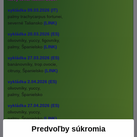
vykládka 09.03.2026 (IT)
palmy trachycarpus fortunei,
severné Taliansko
(LINK)
vykládka 20.03.2026 (ES)
olivovníky, yuccy, figovníky,
palmy, Španielsko
(LINK)
vykládka 27.03.2026 (ES)
banánovníky, trop.ovocie,
citrusy, Španielsko
(LINK)
vykládka 2.04.2026 (ES)
olivovníky, yuccy,
palmy, Španielsko
vykládka 27.04.2026 (ES)
olivovníky, yuccy,
palmy, Španielsko
(LINK)
Predvoľby súkromia
vykládka 20.05.2026 (ES)
olivovníky, citrusy,