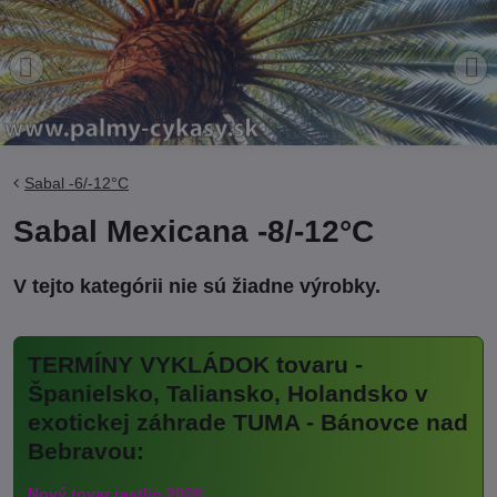
Sabal -6/-12°C
Sabal Mexicana -8/-12°C
TERMÍNY VYKLÁDOK tovaru -
Španielsko, Taliansko, Holandsko v
exotickej záhrade TUMA - Bánovce nad
Bebravou:
Nový tovar rastlín 2026: