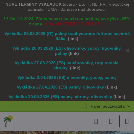
NOVÉ TERMÍNY VYKLÁDOK
tovaru - ES, IT, NL, FR, v exotickej
záhrade TUMA - Bánovce nad Bebravou:
!!! Od 1.6.2024 Zľavy takmer na všetky rastliny vo výške -25%
z ceny
- viac viz BENEFIT TUMA !!!
Vykládka 09.03.2026 (IT) palmy trachycarpus fortunei severná
Itália
(link)
Vykládka 20.03.2026 (ES) olivovníky, yuccy, figovníky,
✕
palmy
(link)
Vykládka 27.03.2026 (ES) banánovníky, trop.ovocie,
citrusy
(link)
Vykládka 2.04.2026 (ES) olivovníky, yuccy, palmy
Vykládka 27.04.2026 (ES) palmy, olivovníky
(Link)
Vykládka 20.05.2026 (ES) palmy, citrusy, olivovníky
(Link)
Panel používateľa