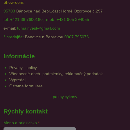
Showroom:
95703
Bánovce nad Bebr.,časť Horné Ozorovce č.297
tel.:+421 38 7600180, mob.:+421 905 394055
e-mail:
tumainvest@gmail.com
° predajňa:
Bánovce n.Bebravou
0907 795076
Informácie
Privacy - policy
Všeobecné obch. podmienky, reklamačný poriadok
Výpredaj
Ostatné formuláre
palmy.cykasy
Rýchly kontakt
Meno a priezvisko
*