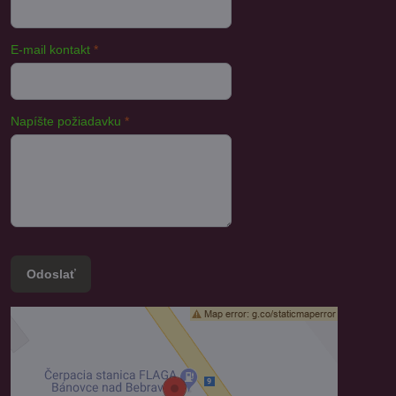
E-mail kontakt
*
Napíšte požiadavku
*
Odoslať