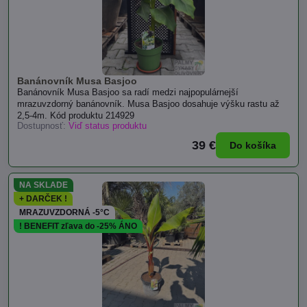
Banánovník Musa Basjoo
Banánovník Musa Basjoo sa radí medzi najpopulárnejší
mrazuvzdorný banánovník. Musa Basjoo dosahuje výšku rastu až
2,5-4m. Kód produktu 214929
Dostupnosť:
Viď status produktu
39 €
Do košíka
NA SKLADE
+ DARČEK !
MRAZUVZDORNÁ -5°C
! BENEFIT zľava do -25% ÁNO