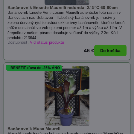
Banánovník Ensette Maurelli redonda -2/-5°C 60-80cm
Banánovník Ensete Ventricosum Maurelli autentické foto rastlin v
Bánovciach nad Bebravou - Habešský banánovník je masívny
zeleno červený rýchlorastúci exkluzívny banánovník, ktorého kmeň
môže dosiahnúť vo voľnej zemi priemer až 1m a výšku až 12m. V
črepníku v našom pásme dosahuje veľkosť do výšky 2-3m.Kód
produktu 213644
Dostupnosť:
Viď status produktu
46 €
Do košíka
! BENEFIT zľava do -25% ÁNO
Banánovník Musa Maurelli
Musa Maurelii (správne botanicky Ensete ventricosum 'Maurelii') je