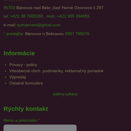
95703
Bánovce nad Bebr.,časť Horné Ozorovce č.297
tel.:+421 38 7600180, mob.:+421 905 394055
e-mail:
tumainvest@gmail.com
° predajňa:
Bánovce n.Bebravou
0907 795076
Informácie
Privacy - policy
Všeobecné obch. podmienky, reklamačný poriadok
Výpredaj
Ostatné formuláre
palmy.cykasy
Rýchly kontakt
Meno a priezvisko
*