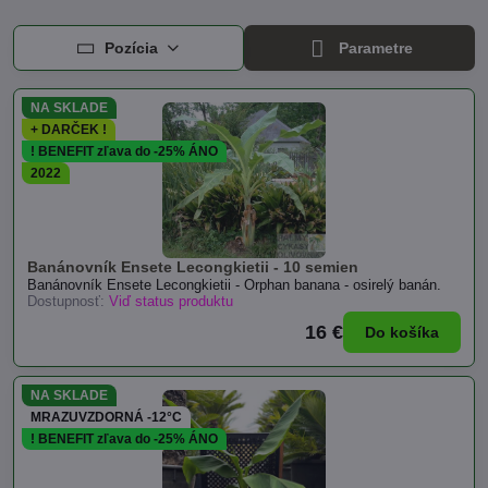
Pozícia
Parametre
NA SKLADE
+ DARČEK !
! BENEFIT zľava do -25% ÁNO
2022
Banánovník Ensete Lecongkietii - 10 semien
Banánovník Ensete Lecongkietii - Orphan banana - osirelý banán.
Dostupnosť:
Viď status produktu
16 €
Do košíka
NA SKLADE
MRAZUVZDORNÁ -12°C
! BENEFIT zľava do -25% ÁNO