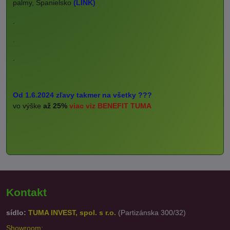
palmy, Španielsko
(LINK)
.
.
.
Od 1.6.2024 zľavy takmer na všetky ???
vo výške
až 25%
viac viz BENEFIT TUMA
Kontakt
sídlo:
TUMA INVEST, spol. s r.o.
(Partizánska 300/32)
Showroom: