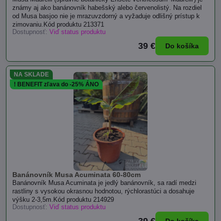
známy aj ako banánovník habešský alebo červenolistý. Na rozdiel
od Musa basjoo nie je mrazuvzdorný a vyžaduje odlišný prístup k
zimovaniu.Kód produktu 213371
Dostupnosť:
Viď status produktu
39 €
Do košíka
NA SKLADE
! BENEFIT zľava do -25% ÁNO
Banánovník Musa Acuminata 60-80cm
Banánovník Musa Acuminata je jedlý banánovník, sa radí medzi
rastliny s vysokou okrasnou hodnotou, rýchlorastúci a dosahuje
výšku 2-3,5m.Kód produktu 214929
Dostupnosť:
Viď status produktu
39 €
Do košíka