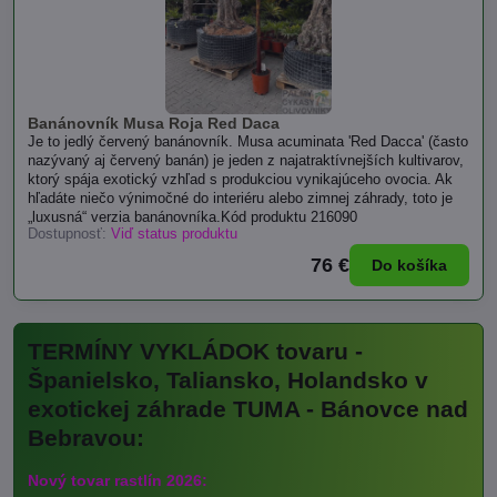
Banánovník Musa Roja Red Daca
Je to jedlý červený banánovník. Musa acuminata 'Red Dacca' (často
nazývaný aj červený banán) je jeden z najatraktívnejších kultivarov,
ktorý spája exotický vzhľad s produkciou vynikajúceho ovocia. Ak
hľadáte niečo výnimočné do interiéru alebo zimnej záhrady, toto je
„luxusná“ verzia banánovníka.Kód produktu 216090
Dostupnosť:
Viď status produktu
76 €
Do košíka
TERMÍNY VYKLÁDOK tovaru -
Španielsko, Taliansko, Holandsko v
exotickej záhrade TUMA - Bánovce nad
Bebravou:
Nový tovar rastlín 2026: