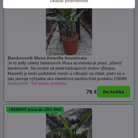
Ukázať podrobnosti
Banánovník Musa Amarilla Acuminata
Je to jedlý zelený banánovník.Musa acuminata je pravý „izbový“
banánovník. Na rozdiel od predchádzajúcich druhov (Basjoo,
Maurelli) je tento podstatne menší a citlivejší na chlad, preto sa u
nás pestuje výhradne ako interiérová rastlina.Kód produktu 216089
Dostupnosť:
Viď status produktu
76 €
Do košíka
! BENEFIT zľava do -25% ÁNO