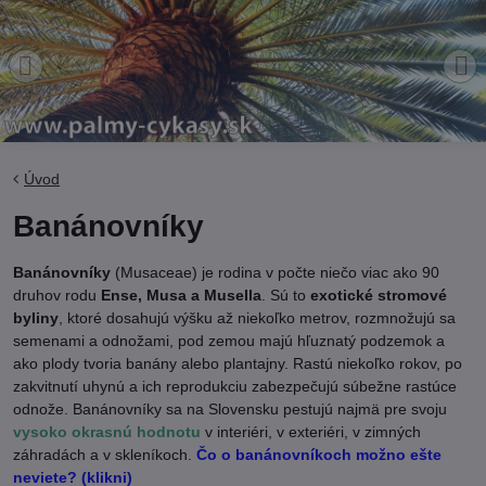
Úvod
Banánovníky
Banánovníky
(Musaceae) je rodina v počte niečo viac ako 90
druhov rodu
Ense, Musa a Musella
. Sú to
exotické stromové
byliny
, ktoré dosahujú výšku až niekoľko metrov, rozmnožujú sa
semenami a odnožami, pod zemou majú hľuznatý podzemok a
ako plody tvoria banány alebo plantajny. Rastú niekoľko rokov, po
zakvitnutí uhynú a ich reprodukciu zabezpečujú súbežne rastúce
odnože. Banánovníky sa na Slovensku pestujú najmä pre svoju
vysoko okrasnú hodnotu
v interiéri, v exteriéri, v zimných
záhradách a v skleníkoch.
Čo o banánovníkoch možno ešte
neviete? (klikni)