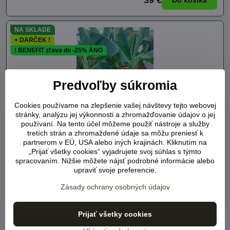
NA SKLADE
+ DARČEK !
! BENEFIT zľava do -25% ÁNO
Predvoľby súkromia
Cookies používame na zlepšenie vašej návštevy tejto webovej
stránky, analýzu jej výkonnosti a zhromažďovanie údajov o jej
používaní. Na tento účel môžeme použiť nástroje a služby
tretích strán a zhromaždené údaje sa môžu preniesť k
partnerom v EÚ, USA alebo iných krajinách. Kliknutím na
Banánovník Musa Acuminata 90-110 cm
„Prijať všetky cookies“ vyjadrujete svoj súhlas s týmto
Banánovník Musa Acuminata je jedlý banánovník, sa radí medzi
spracovaním. Nižšie môžete nájsť podrobné informácie alebo
rastliny s vysokou okrasnou hodnotou, rýchlorastúci a dosahuje
upraviť svoje preferencie.
výšku 2-3,5m.Kód produktu 210737
Dostupnosť:
Viď status produktu
Zásady ochrany osobných údajov
46 €
Do košíka
Prijať všetky cookies
! BENEFIT zľava do -25% ÁNO