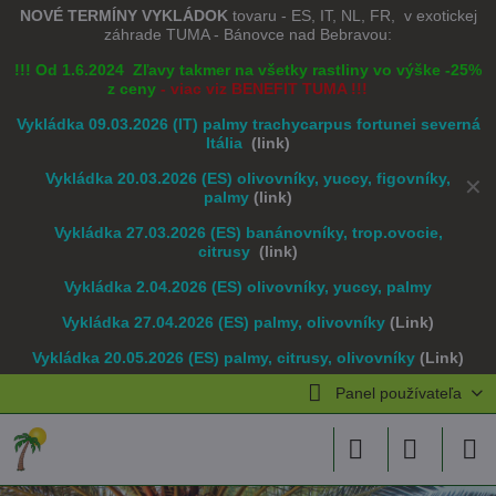
NOVÉ TERMÍNY VYKLÁDOK
tovaru - ES, IT, NL, FR, v exotickej
záhrade TUMA - Bánovce nad Bebravou:
!!! Od 1.6.2024 Zľavy takmer na všetky rastliny vo výške -25%
z ceny
- viac viz BENEFIT TUMA !!!
Vykládka 09.03.2026 (IT) palmy trachycarpus fortunei severná
Itália
(link)
Vykládka 20.03.2026 (ES) olivovníky, yuccy, figovníky,
✕
palmy
(link)
Vykládka 27.03.2026 (ES) banánovníky, trop.ovocie,
citrusy
(link)
Vykládka 2.04.2026 (ES) olivovníky, yuccy, palmy
Vykládka 27.04.2026 (ES) palmy, olivovníky
(Link)
Vykládka 20.05.2026 (ES) palmy, citrusy, olivovníky
(Link)
Panel používateľa