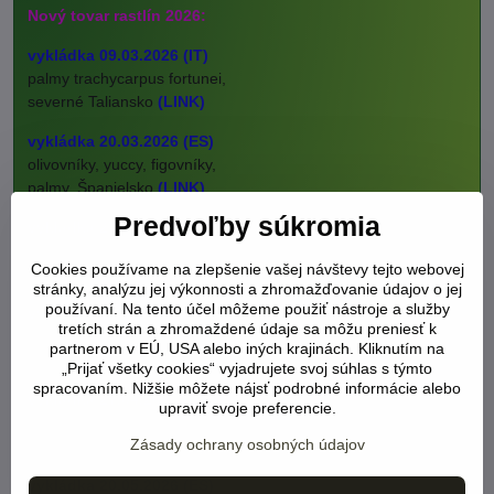
Nový tovar rastlín 2026:
vykládka 09.03.2026 (IT)
palmy trachycarpus fortunei,
severné Taliansko
(LINK)
vykládka 20.03.2026 (ES)
olivovníky, yuccy, figovníky,
palmy, Španielsko
(LINK)
Predvoľby súkromia
vykládka 27.03.2026 (ES)
banánovníky, trop.ovocie,
Cookies používame na zlepšenie vašej návštevy tejto webovej
citrusy, Španielsko
(LINK)
stránky, analýzu jej výkonnosti a zhromažďovanie údajov o jej
používaní. Na tento účel môžeme použiť nástroje a služby
vykládka 2.04.2026 (ES)
tretích strán a zhromaždené údaje sa môžu preniesť k
olivovníky, yuccy,
partnerom v EÚ, USA alebo iných krajinách. Kliknutím na
palmy, Španielsko
„Prijať všetky cookies“ vyjadrujete svoj súhlas s týmto
spracovaním. Nižšie môžete nájsť podrobné informácie alebo
vykládka 27.04.2026 (ES)
upraviť svoje preferencie.
olivovníky, yuccy,
Zásady ochrany osobných údajov
palmy, Španielsko
(LINK)
vykládka 20.05.2026 (ES)