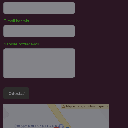
E-mail kontakt
*
Napíšte požiadavku
*
Odoslať