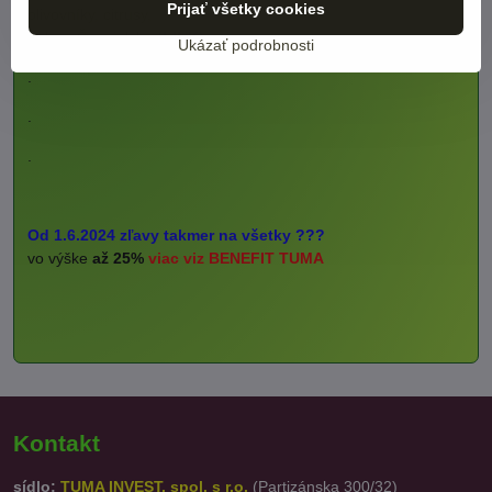
Prijať všetky cookies
olivovníky, citrusy,
palmy, Španielsko
(LINK)
Ukázať podrobnosti
.
.
.
Od 1.6.2024 zľavy takmer na všetky ???
vo výške
až 25%
viac viz BENEFIT TUMA
Kontakt
sídlo:
TUMA INVEST, spol. s r.o.
(Partizánska 300/32)