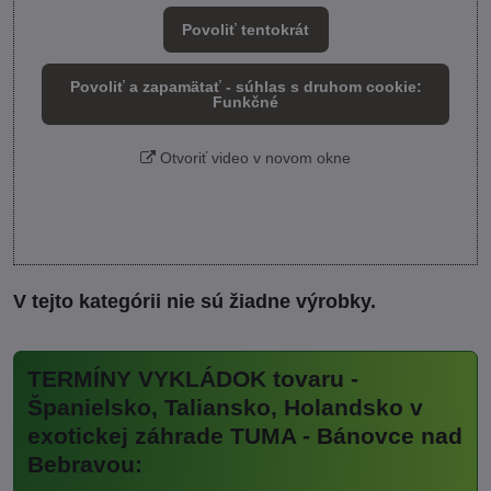
Povoliť tentokrát
Povoliť a zapamätať - súhlas s druhom cookie:
Funkčné
Otvoriť video v novom okne
TERMÍNY VYKLÁDOK tovaru -
Španielsko, Taliansko, Holandsko v
exotickej záhrade TUMA - Bánovce nad
Bebravou: