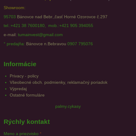
Showroom:
95703
Bánovce nad Bebr.,časť Horné Ozorovce č.297
tel.:+421 38 7600180, mob.:+421 905 394055
e-mail:
tumainvest@gmail.com
° predajňa:
Bánovce n.Bebravou
0907 795076
Informácie
Privacy - policy
Všeobecné obch. podmienky, reklamačný poriadok
Výpredaj
Ostatné formuláre
palmy.cykasy
Rýchly kontakt
Meno a priezvisko
*