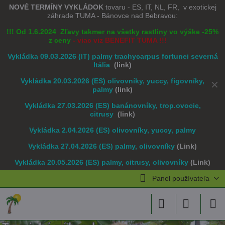
NOVÉ TERMÍNY VYKLÁDOK
tovaru - ES, IT, NL, FR, v exotickej
záhrade TUMA - Bánovce nad Bebravou:
!!! Od 1.6.2024 Zľavy takmer na všetky rastliny vo výške -25%
z ceny
- viac viz BENEFIT TUMA !!!
Vykládka 09.03.2026 (IT) palmy trachycarpus fortunei severná
Itália
(link)
Vykládka 20.03.2026 (ES) olivovníky, yuccy, figovníky,
✕
palmy
(link)
Vykládka 27.03.2026 (ES) banánovníky, trop.ovocie,
citrusy
(link)
Vykládka 2.04.2026 (ES) olivovníky, yuccy, palmy
Vykládka 27.04.2026 (ES) palmy, olivovníky
(Link)
Vykládka 20.05.2026 (ES) palmy, citrusy, olivovníky
(Link)
Panel používateľa