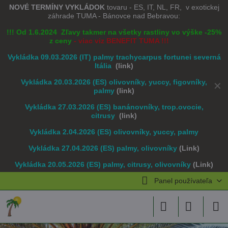
NOVÉ TERMÍNY VYKLÁDOK
tovaru - ES, IT, NL, FR, v exotickej
záhrade TUMA - Bánovce nad Bebravou:
!!! Od 1.6.2024 Zľavy takmer na všetky rastliny vo výške -25%
z ceny
- viac viz BENEFIT TUMA !!!
Vykládka 09.03.2026 (IT) palmy trachycarpus fortunei severná
Itália
(link)
Vykládka 20.03.2026 (ES) olivovníky, yuccy, figovníky,
✕
palmy
(link)
Vykládka 27.03.2026 (ES) banánovníky, trop.ovocie,
citrusy
(link)
Vykládka 2.04.2026 (ES) olivovníky, yuccy, palmy
Vykládka 27.04.2026 (ES) palmy, olivovníky
(Link)
Vykládka 20.05.2026 (ES) palmy, citrusy, olivovníky
(Link)
Panel používateľa