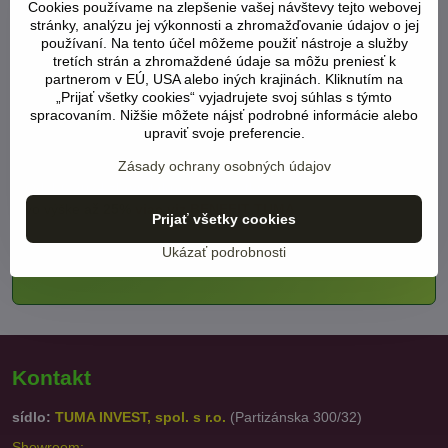
Cookies používame na zlepšenie vašej návštevy tejto webovej
palmy, Španielsko
(LINK)
stránky, analýzu jej výkonnosti a zhromažďovanie údajov o jej
používaní. Na tento účel môžeme použiť nástroje a služby
.
tretích strán a zhromaždené údaje sa môžu preniesť k
partnerom v EÚ, USA alebo iných krajinách. Kliknutím na
.
„Prijať všetky cookies“ vyjadrujete svoj súhlas s týmto
spracovaním. Nižšie môžete nájsť podrobné informácie alebo
.
upraviť svoje preferencie.
Zásady ochrany osobných údajov
Od 1.6.2024 zľavy takmer na všetky ???
vo výške
až 25%
viac viz BENEFIT TUMA
Prijať všetky cookies
Ukázať podrobnosti
Kontakt
sídlo:
TUMA INVEST, spol. s r.o.
(Partizánska 300/32)
Showroom: