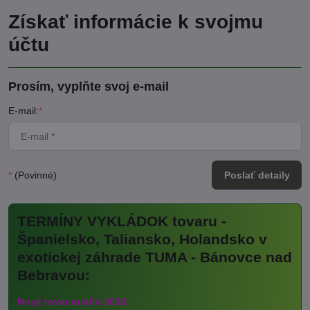
Získať informácie k svojmu
účtu
Prosím, vyplňte svoj e-mail
E-mail:
*
*
(Povinné)
Poslať detaily
TERMÍNY VYKLÁDOK tovaru -
Španielsko, Taliansko, Holandsko v
exotickej záhrade TUMA - Bánovce nad
Bebravou:
Nový tovar rastlín 2026: