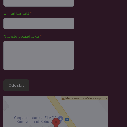
E-mail kontakt
*
Napíšte požiadavku
*
Odoslať