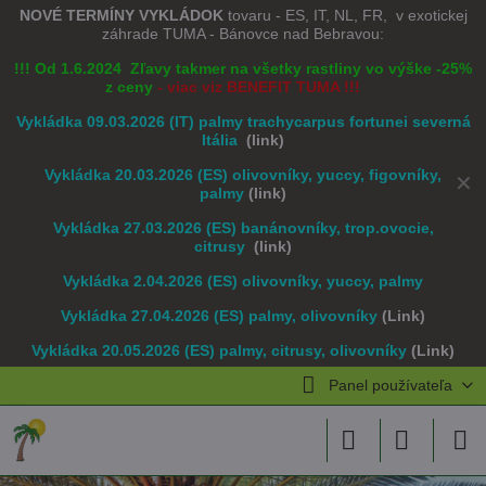
NOVÉ TERMÍNY VYKLÁDOK
tovaru - ES, IT, NL, FR, v exotickej
záhrade TUMA - Bánovce nad Bebravou:
!!! Od 1.6.2024 Zľavy takmer na všetky rastliny vo výške -25%
z ceny
- viac viz BENEFIT TUMA !!!
Vykládka 09.03.2026 (IT) palmy trachycarpus fortunei severná
Itália
(link)
Vykládka 20.03.2026 (ES) olivovníky, yuccy, figovníky,
✕
palmy
(link)
Vykládka 27.03.2026 (ES) banánovníky, trop.ovocie,
citrusy
(link)
Vykládka 2.04.2026 (ES) olivovníky, yuccy, palmy
Vykládka 27.04.2026 (ES) palmy, olivovníky
(Link)
Vykládka 20.05.2026 (ES) palmy, citrusy, olivovníky
(Link)
Panel používateľa