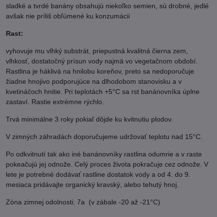
sladké a tvrdé banány obsahujú niekoľko semien, sú drobné, jedlé
avšak nie príliš obľúmené ku konzumácii
Rast:
vyhovuje mu vlhký substrát, priepustná kvalitná čierna zem,
vlhkosť, dostatočný prísun vody najmä vo vegetačnom období.
Rastlina je háklivá na hnilobu koreňov, preto sa nedoporučuje
žiadne hnojivo podporujúce na dlhodobom stanovisku a v
kvetináčoch hnitie. Pri teplotách +5°C sa rst banánovníka úplne
zastaví. Rastie extrémne rýchlo.
Trvá minimálne 3 roky pokiaľ dôjde ku kvitnutiu plodov.
V zimných záhradách doporučujeme udržovať teplotu nad 15°C.
Po odkvitnutí tak ako iné banánovníky rastlina odumrie a v raste
pokeačujú jej odnože. Celý proces života pokračuje cez odnože. V
lete je potrebné dodávať rastline dostatok vody a od 4. do 9.
mesiaca pridávajte organický kravský, alebo tehutý hnoj.
Zóna zimnej odolnosti: 7a (v zábale -20 až -21°C)