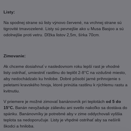
Listy:
Na spodnej strane sú listy výnovo červené, na vrchnej strane sú
tigrovité tmavozelené. Listy sú pevnejšie ako u Musa Basjoo a sú
odolnejšie proti vetru. Dľžka listov 2,5m, šírka 70cm.
Zimovanie:
Ak chceme dosiahnuť v nasledovnom roku lepší rast je vhodné
listy ostrihať, umiestniť rastlinu do teplôt 2-8°C na vzdušné miesto,
aby nedochádzalo ku hnilobe. Dobré pôsobí jarné prihnojenie s
peletami kravského hnoja, ktoré prinútia rastlinu k rýchlemu rastu a
kvitnutiu.
V priemere je možné zimovať banánovník pri teplotách
od 5 do
15°C.
Banán nevyžaduje zálievku ani svetlo nakoľko sa dostáva do
spánku. Banánovníky je potrebné aby v zime oddychovali vyššia
teplota sa nedoporučuje. Listy je vhpdné ostrihať aby sa nešírili
škodci a hniloba.