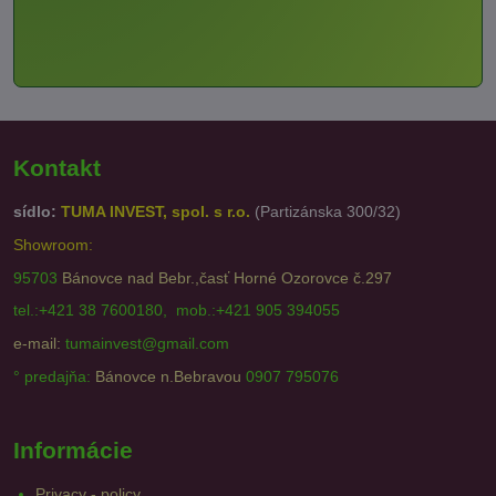
Kontakt
sídlo:
TUMA INVEST, spol. s r.o.
(Partizánska 300/32)
Showroom:
95703
Bánovce nad Bebr.,časť Horné Ozorovce č.297
tel.:+421 38 7600180, mob.:+421 905 394055
e-mail:
tumainvest@gmail.com
° predajňa:
Bánovce n.Bebravou
0907 795076
Informácie
Privacy - policy