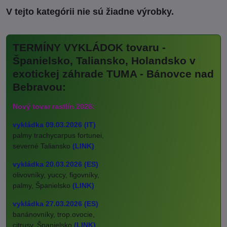
TERMÍNY VYKLÁDOK tovaru -
Španielsko, Taliansko, Holandsko v
exotickej záhrade TUMA - Bánovce nad
Bebravou:
Nový tovar rastlín 2026:
vykládka 09.03.2026 (IT)
palmy trachycarpus fortunei,
severné Taliansko
(LINK)
vykládka 20.03.2026 (ES)
olivovníky, yuccy, figovníky,
palmy, Španielsko
(LINK)
vykládka 27.03.2026 (ES)
banánovníky, trop.ovocie,
citrusy, Španielsko
(LINK)