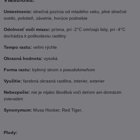
Umiestnenie:
slnečná pozícia od mladého veku, plné slnečné
svetlo, polotieň, závetrie, horúce podnebie
Odolnosť voči mrazu:
prísna, pri -2°C omŕzajú listy, pri -4°C
dochádza k poškodeniu rastliny
Tempo rastu:
veľmi rýchle
Okrasná hodnota:
vysoká
Forma rastu:
bylinný strom s pseudokmeňom
Využitie:
farebná okrasná rastlina, interier, exterier
Nebezpečie:
nie je nijako škodlivá voči deťom ani domácim
zvieratám
Synonymum:
Musa Hooker, Red Tiger,
Plody: