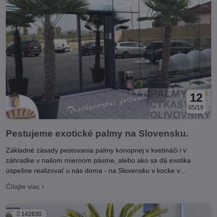
12
05/19
Pestujeme exotické palmy na Slovensku.
Základné zásady pestovania palmy konopnej v kvetináči i v
záhradke v našom miernom pásme, alebo ako sa dá exotika
úspešne realizovať u nás doma - na Slovensku v kocke v
nasledovnom článku.
Čítajte viac
142830