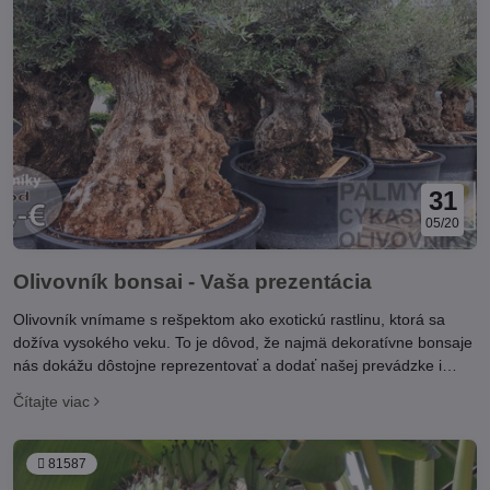
31
05/20
Olivovník bonsai - Vaša prezentácia
Olivovník vnímame s rešpektom ako exotickú rastlinu, ktorá sa
dožíva vysokého veku. To je dôvod, že najmä dekoratívne bonsaje
nás dokážu dôstojne reprezentovať a dodať našej prevádzke i
domovu zhodnotenie a náležitý kredit. Pestovanie pritom vôbec nie
Čítajte viac
je náročné.
81587