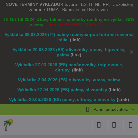
NOVÉ TERMÍNY VYKLÁDOK
tovaru - ES, IT, NL, FR, v exotickej
záhrade TUMA - Bánovce nad Bebravou:
!!! Od 1.6.2024 Zľavy takmer na všetky rastliny vo výške -25%
z ceny
- viac viz BENEFIT TUMA !!!
Vykládka 09.03.2026 (IT) palmy trachycarpus fortunei severná
Itália
(link)
Vykládka 20.03.2026 (ES) olivovníky, yuccy, figovníky,
✕
palmy
(link)
Vykládka 27.03.2026 (ES) banánovníky, trop.ovocie,
citrusy
(link)
Vykládka 2.04.2026 (ES) olivovníky, yuccy, palmy
Vykládka 27.04.2026 (ES) palmy, olivovníky
(Link)
Vykládka 20.05.2026 (ES) palmy, citrusy, olivovníky
(Link)
Panel používateľa