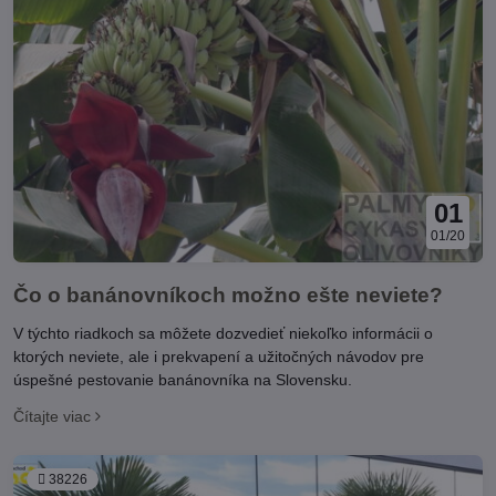
01
01/20
Čo o banánovníkoch možno ešte neviete?
V týchto riadkoch sa môžete dozvedieť niekoľko informácii o
ktorých neviete, ale i prekvapení a užitočných návodov pre
úspešné pestovanie banánovníka na Slovensku.
Čítajte viac
38226