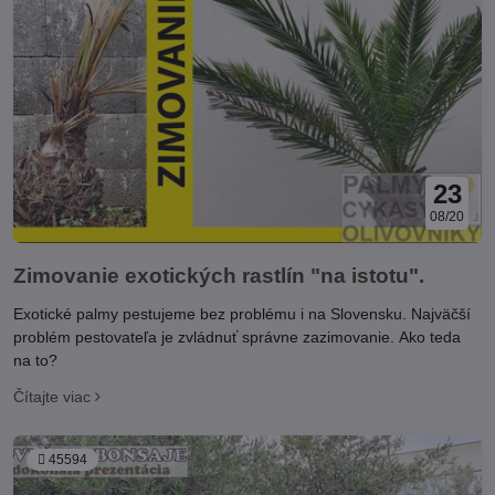
23
08/20
Zimovanie exotických rastlín "na istotu".
Exotické palmy pestujeme bez problému i na Slovensku. Najväčší
problém pestovateľa je zvládnuť správne zazimovanie. Ako teda
na to?
Čítajte viac
45594