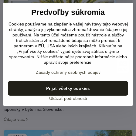
Predvoľby súkromia
Cookies používame na zlepšenie vašej návštevy tejto webovej
stránky, analýzu jej výkonnosti a zhromažďovanie údajov o jej
používaní. Na tento účel môžeme použiť nástroje a služby
tretích strán a zhromaždené údaje sa môžu preniesť k
partnerom v EÚ, USA alebo iných krajinách. Kliknutím na
„Prijať všetky cookies“ vyjadrujete svoj súhlas s týmto
spracovaním. Nižšie môžete nájsť podrobné informácie alebo
08
upraviť svoje preferencie.
05/19
Zásady ochrany osobných údajov
Ako úspešne pestovať cykasy v kvetináči?
Prijať všetky cookies
Množstvo pestovateľov sa trápi s pestovaním cykasu v byte. My
Ukázať podrobnosti
Vám prinášame praktické rady, ako úspešne pestovať cykas
japonský v byte i na Slovensku.
Čítajte viac