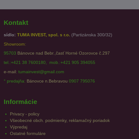
Kontakt
sídlo:
TUMA INVEST, spol. s r.o.
(Partizánska 300/32)
Showroom:
95703
Bánovce nad Bebr.,časť Horné Ozorovce č.297
tel.:+421 38 7600180, mob.:+421 905 394055
e-mail:
tumainvest@gmail.com
° predajňa:
Bánovce n.Bebravou
0907 795076
Informácie
Privacy - policy
Všeobecné obch. podmienky, reklamačný poriadok
Výpredaj
Ostatné formuláre