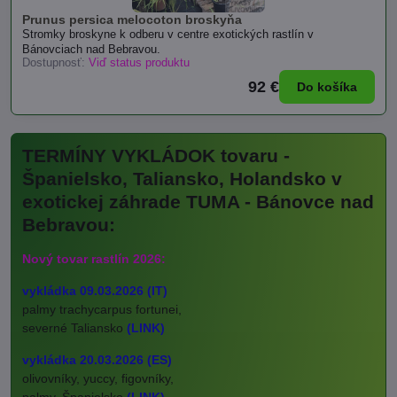
Prunus persica melocoton broskyňa
Stromky broskyne k odberu v centre exotických rastlín v
Bánovciach nad Bebravou.
Dostupnosť:
Viď status produktu
92 €
Do košíka
TERMÍNY VYKLÁDOK tovaru -
Španielsko, Taliansko, Holandsko v
exotickej záhrade TUMA - Bánovce nad
Bebravou:
Nový tovar rastlín 2026:
vykládka 09.03.2026 (IT)
palmy trachycarpus fortunei,
severné Taliansko
(LINK)
vykládka 20.03.2026 (ES)
olivovníky, yuccy, figovníky,