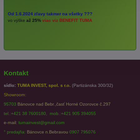
Od 1.6.2024 zľavy takmer na všetky ???
vo výške
až 25%
viac viz BENEFIT TUMA
Kontakt
sídlo:
TUMA INVEST, spol. s r.o.
(Partizánska 300/32)
Showroom:
95703
Bánovce nad Bebr.,časť Horné Ozorovce č.297
tel.:+421 38 7600180, mob.:+421 905 394055
e-mail:
tumainvest@gmail.com
° predajňa:
Bánovce n.Bebravou
0907 795076