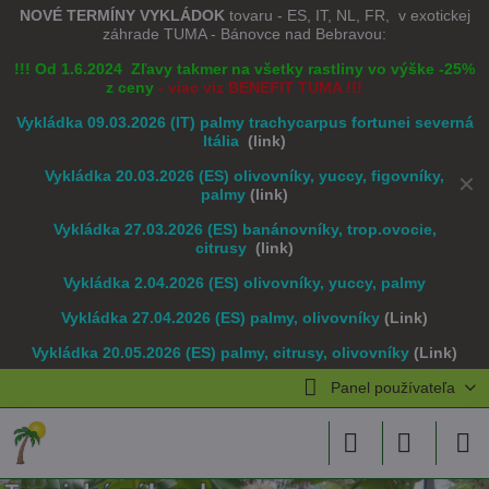
NOVÉ TERMÍNY VYKLÁDOK
tovaru - ES, IT, NL, FR, v exotickej
záhrade TUMA - Bánovce nad Bebravou:
!!! Od 1.6.2024 Zľavy takmer na všetky rastliny vo výške -25%
z ceny
- viac viz BENEFIT TUMA !!!
Vykládka 09.03.2026 (IT) palmy trachycarpus fortunei severná
Itália
(link)
Vykládka 20.03.2026 (ES) olivovníky, yuccy, figovníky,
✕
palmy
(link)
Vykládka 27.03.2026 (ES) banánovníky, trop.ovocie,
citrusy
(link)
Vykládka 2.04.2026 (ES) olivovníky, yuccy, palmy
Vykládka 27.04.2026 (ES) palmy, olivovníky
(Link)
Vykládka 20.05.2026 (ES) palmy, citrusy, olivovníky
(Link)
Panel používateľa