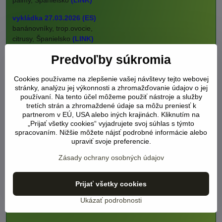
palmy, Španielsko
(LINK)
vykládka 27.03.2026 (ES)
banánovníky, trop.ovocie,
citrusy, Španielsko
(LINK)
vykládka 2.04.2026 (ES)
Predvoľby súkromia
olivovníky, yuccy,
palmy, Španielsko
Cookies používame na zlepšenie vašej návštevy tejto webovej
stránky, analýzu jej výkonnosti a zhromažďovanie údajov o jej
vykládka 27.04.2026 (ES)
používaní. Na tento účel môžeme použiť nástroje a služby
tretích strán a zhromaždené údaje sa môžu preniesť k
olivovníky, yuccy,
partnerom v EÚ, USA alebo iných krajinách. Kliknutím na
palmy, Španielsko
(LINK)
„Prijať všetky cookies“ vyjadrujete svoj súhlas s týmto
spracovaním. Nižšie môžete nájsť podrobné informácie alebo
vykládka 20.05.2026 (ES)
upraviť svoje preferencie.
olivovníky, citrusy,
palmy, Španielsko
(LINK)
Zásady ochrany osobných údajov
.
Prijať všetky cookies
.
Ukázať podrobnosti
.