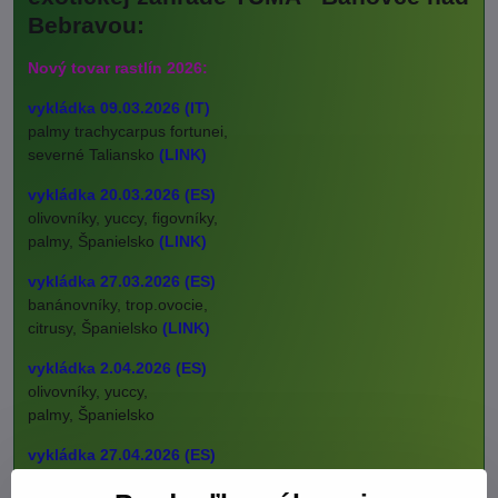
Bebravou:
Nový tovar rastlín 2026:
vykládka 09.03.2026 (IT)
palmy trachycarpus fortunei,
severné Taliansko
(LINK)
vykládka 20.03.2026 (ES)
olivovníky, yuccy, figovníky,
palmy, Španielsko
(LINK)
vykládka 27.03.2026 (ES)
banánovníky, trop.ovocie,
citrusy, Španielsko
(LINK)
vykládka 2.04.2026 (ES)
olivovníky, yuccy,
palmy, Španielsko
vykládka 27.04.2026 (ES)
olivovníky, yuccy,