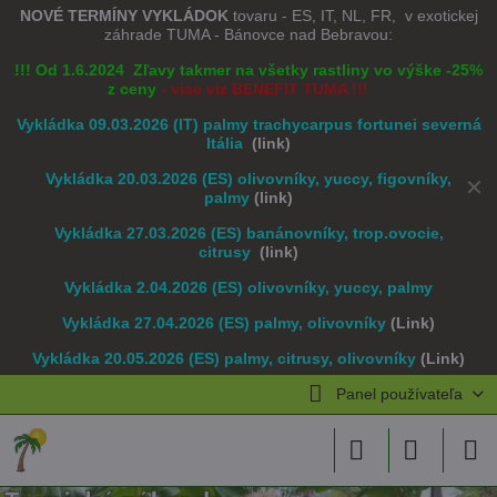
NOVÉ TERMÍNY VYKLÁDOK
tovaru - ES, IT, NL, FR, v exotickej
záhrade TUMA - Bánovce nad Bebravou:
!!! Od 1.6.2024 Zľavy takmer na všetky rastliny vo výške -25%
z ceny
- viac viz BENEFIT TUMA !!!
Vykládka 09.03.2026 (IT) palmy trachycarpus fortunei severná
Itália
(link)
Vykládka 20.03.2026 (ES) olivovníky, yuccy, figovníky,
✕
palmy
(link)
Vykládka 27.03.2026 (ES) banánovníky, trop.ovocie,
citrusy
(link)
Vykládka 2.04.2026 (ES) olivovníky, yuccy, palmy
Vykládka 27.04.2026 (ES) palmy, olivovníky
(Link)
Vykládka 20.05.2026 (ES) palmy, citrusy, olivovníky
(Link)
Panel používateľa