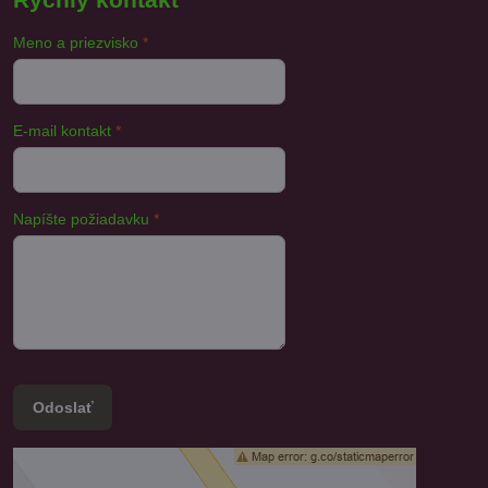
Meno a priezvisko
*
E-mail kontakt
*
Napíšte požiadavku
*
Odoslať