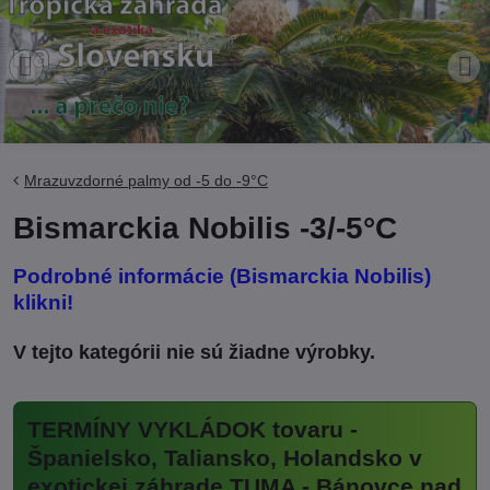
Mrazuvzdorné palmy od -5 do -9°C
Bismarckia Nobilis -3/-5°C
Podrobné informácie (Bismarckia Nobilis)
klikni!
TERMÍNY VYKLÁDOK tovaru -
Španielsko, Taliansko, Holandsko v
exotickej záhrade TUMA - Bánovce nad