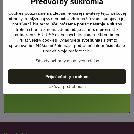
Predvoľby súkromia
palmy, Španielsko
(LINK)
vykládka 20.05.2026 (ES)
Cookies používame na zlepšenie vašej návštevy tejto webovej
olivovníky, citrusy,
stránky, analýzu jej výkonnosti a zhromažďovanie údajov o jej
používaní. Na tento účel môžeme použiť nástroje a služby
palmy, Španielsko
(LINK)
tretích strán a zhromaždené údaje sa môžu preniesť k
partnerom v EÚ, USA alebo iných krajinách. Kliknutím na
.
„Prijať všetky cookies“ vyjadrujete svoj súhlas s týmto
spracovaním. Nižšie môžete nájsť podrobné informácie alebo
.
upraviť svoje preferencie.
.
Zásady ochrany osobných údajov
Prijať všetky cookies
Od 1.6.2024 zľavy takmer na všetky ???
vo výške
až 25%
viac viz BENEFIT TUMA
Ukázať podrobnosti