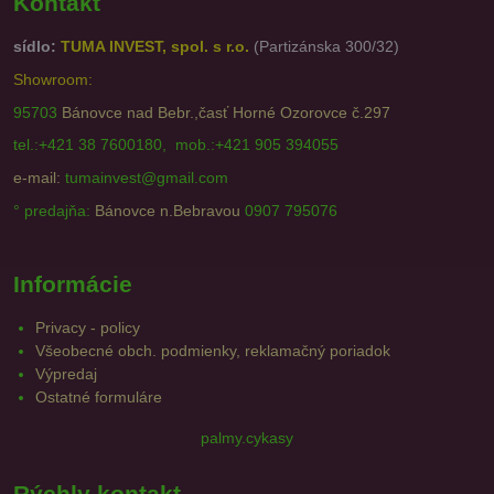
Kontakt
sídlo:
TUMA INVEST, spol. s r.o.
(Partizánska 300/32)
Showroom:
95703
Bánovce nad Bebr.,časť Horné Ozorovce č.297
tel.:+421 38 7600180, mob.:+421 905 394055
e-mail:
tumainvest@gmail.com
° predajňa:
Bánovce n.Bebravou
0907 795076
Informácie
Privacy - policy
Všeobecné obch. podmienky, reklamačný poriadok
Výpredaj
Ostatné formuláre
palmy.cykasy
Rýchly kontakt