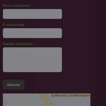
Meno a priezvisko
*
E-mail kontakt
*
Napíšte požiadavku
*
Odoslať