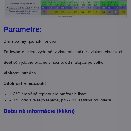
Parametre:
Druh palmy:
jednokmeňová
Zalievanie:
v lete výdatné, v zime minimálne - vlhkosť viac škodí
Svetlo:
výdatné priame slnečné, od malej až po veľké,
Vlhkosť:
stredná
Odolnosť v mrazoch:
-13°C hraničná teplota pre omŕzanie listov
-17°C odoláva tejto teplote, pri -20°C rastlina odumiera
Detailné informácie (klikni)