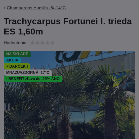
Chamaerops Humilis -8/-14°C
Trachycarpus Fortunei I. trieda
ES 1,60m
Hodnotenie
NA SKLADE
AKCIA
+ DARČEK !
MRAZUVZDORNÁ -17°C
! BENEFIT zľava do -25% ÁNO