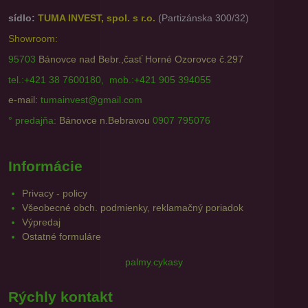
sídlo:
TUMA INVEST, spol. s r.o.
(Partizánska 300/32)
Showroom:
95703
Bánovce nad Bebr.,časť Horné Ozorovce č.297
tel.:+421 38 7600180, mob.:+421 905 394055
e-mail:
tumainvest@gmail.com
° predajňa:
Bánovce n.Bebravou
0907 795076
Informácie
Privacy - policy
Všeobecné obch. podmienky, reklamačný poriadok
Výpredaj
Ostatné formuláre
palmy.cykasy
Rýchly kontakt