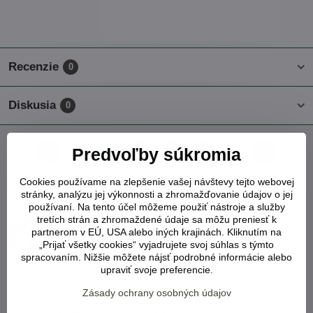
Recenzie
0
Diskusia
0
Predvoľby súkromia
Facebook
Twitter
Bluesky
Pinterest
Reddit
LinkedIn
WhatsApp
E-
mail
Cookies používame na zlepšenie vašej návštevy tejto webovej
Chamaerops Humilis 45 L
stránky, analýzu jej výkonnosti a zhromažďovanie údajov o jej
používaní. Na tento účel môžeme použiť nástroje a služby
NA SKLADE
MRAZUVZDORNÁ -15°C
Dovoz SK 2024
tretích strán a zhromaždené údaje sa môžu preniesť k
! BENEFIT zľava do -25% ÁNO
partnerom v EÚ, USA alebo iných krajinách. Kliknutím na
Na túto rastlinu poskytneme zľavu -20% na pol.kryt
„Prijať všetky cookies“ vyjadrujete svoj súhlas s týmto
Viď status produktu
spracovaním. Nižšie môžete nájsť podrobné informácie alebo
upraviť svoje preferencie.
221 €
Do košíka
Zásady ochrany osobných údajov
Chamaerops Humilis 5 L