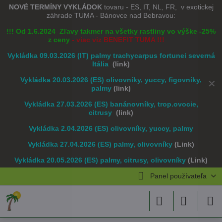
NOVÉ TERMÍNY VYKLÁDOK
tovaru - ES, IT, NL, FR, v exotickej
záhrade TUMA - Bánovce nad Bebravou:
!!! Od 1.6.2024 Zľavy takmer na všetky rastliny vo výške -25%
z ceny
- viac viz BENEFIT TUMA !!!
Vykládka 09.03.2026 (IT) palmy trachycarpus fortunei severná
Itália
(link)
Vykládka 20.03.2026 (ES) olivovníky, yuccy, figovníky,
✕
palmy
(link)
Vykládka 27.03.2026 (ES) banánovníky, trop.ovocie,
citrusy
(link)
Vykládka 2.04.2026 (ES) olivovníky, yuccy, palmy
Vykládka 27.04.2026 (ES) palmy, olivovníky
(Link)
Vykládka 20.05.2026 (ES) palmy, citrusy, olivovníky
(Link)
Panel používateľa