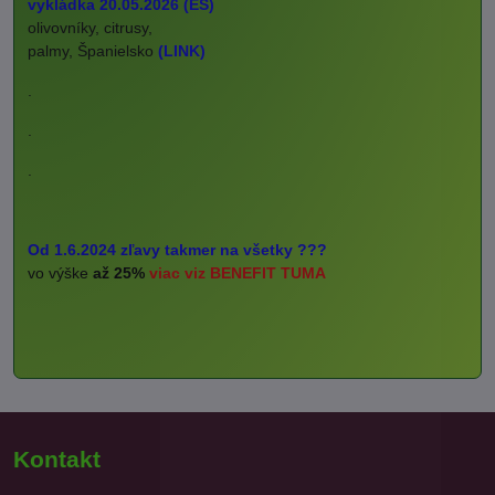
vykládka 20.05.2026 (ES)
olivovníky, citrusy,
palmy, Španielsko
(LINK)
.
.
.
Od 1.6.2024 zľavy takmer na všetky ???
vo výške
až 25%
viac viz BENEFIT TUMA
Kontakt