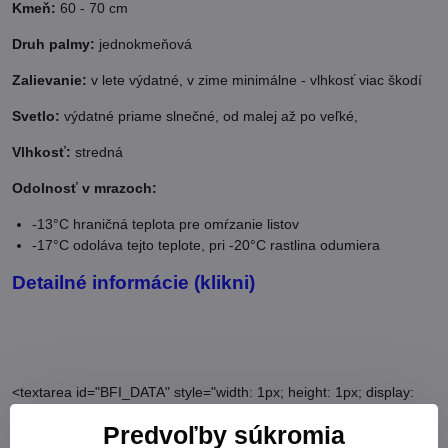
Kmeň:
60 - 70 cm
Druh palmy:
jednokmeňová
Zalievanie:
v lete výdatné, v zime minimálne - vlhkosť viac škodí
Svetlo:
výdatné priame slnečné, od malej až po veľké,
Vlhkosť:
stredná
Odolnosť v mrazoch:
-13°C hraničná teplota pre omŕzanie listov
-17°C odoláva tejto teplote, pri -20°C rastlina odumiera
Detailné informácie (klikni)
<textarea id="BFI_DATA" style="width: 1px; height: 1px; display:
none;"></textarea>
Predvoľby súkromia