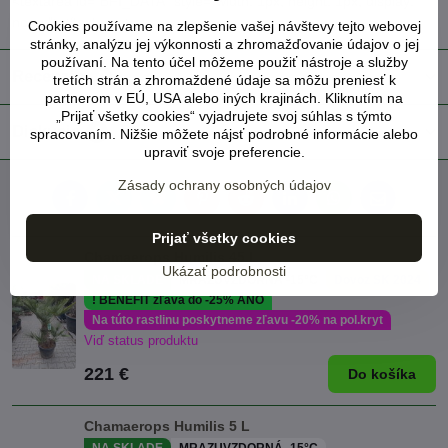
<textarea id="BFI_DATA" style="width: 1px; height: 1px; display:
none;"></textarea>
Cookies používame na zlepšenie vašej návštevy tejto webovej
stránky, analýzu jej výkonnosti a zhromažďovanie údajov o jej
používaní. Na tento účel môžeme použiť nástroje a služby
Recenzie
0
tretích strán a zhromaždené údaje sa môžu preniesť k
partnerom v EÚ, USA alebo iných krajinách. Kliknutím na
„Prijať všetky cookies“ vyjadrujete svoj súhlas s týmto
Diskusia
0
spracovaním. Nižšie môžete nájsť podrobné informácie alebo
upraviť svoje preferencie.
Zásady ochrany osobných údajov
Facebook
Twitter
Bluesky
Pinterest
Reddit
LinkedIn
WhatsApp
E-
mail
Prijať všetky cookies
Chamaerops Humilis 45 L
Ukázať podrobnosti
NA SKLADE
MRAZUVZDORNÁ -15°C
Dovoz SK 2024
! BENEFIT zľava do -25% ÁNO
Na túto rastlinu poskytneme zľavu -20% na pol.kryt
Viď status produktu
221 €
Do košíka
Chamaerops Humilis 5 L