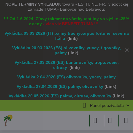
NOVÉ TERMÍNY VYKLÁDOK
tovaru - ES, IT, NL, FR, v exotickej
záhrade TUMA - Bánovce nad Bebravou:
!!! Od 1.6.2024 Zľavy takmer na všetky rastliny vo výške -25%
z ceny
- viac viz BENEFIT TUMA !!!
Vykládka 09.03.2026 (IT) palmy trachycarpus fortunei severná
Itália
(link)
Vykládka 20.03.2026 (ES) olivovníky, yuccy, figovníky,
✕
palmy
(link)
Vykládka 27.03.2026 (ES) banánovníky, trop.ovocie,
citrusy
(link)
Vykládka 2.04.2026 (ES) olivovníky, yuccy, palmy
Vykládka 27.04.2026 (ES) palmy, olivovníky
(Link)
Vykládka 20.05.2026 (ES) palmy, citrusy, olivovníky
(Link)
Panel používateľa