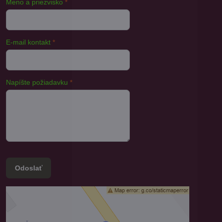
Meno a priezvisko
*
E-mail kontakt
*
Napíšte požiadavku
*
Odoslať