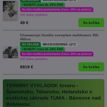
NA SKLADE
MRAZUVZDORNÁ -15°C
! BENEFIT zľava do -25% ÁNO
Na túto rastlinu poskytneme zľavu -20% na pol.kryt
Viď status produktu
49 €
Do košíka
Chamaerops Humilis exemplare multikmene 350-
450cm
NA SKLADE
MRAZUVZDORNÁ -12°C
! BENEFIT zľava do -25% ÁNO
Na túto rastlinu poskytneme zľavu -20% na pol.kryt
Viď status produktu
6919 €
Do košíka
TERMÍNY VYKLÁDOK tovaru -
Španielsko, Taliansko, Holandsko v
exotickej záhrade TUMA - Bánovce nad
Bebravou: