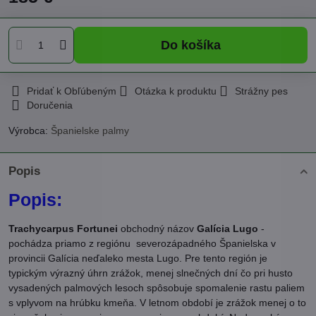
Do košíka
Pridať k Obľúbeným
Otázka k produktu
Strážny pes
Doručenia
Výrobca:
Španielske palmy
Popis
Popis:
Trachycarpus Fortunei
obchodný názov
Galícia Lugo
-
pochádza priamo z regiónu severozápadného Španielska v
provincii Galícia neďaleko mesta Lugo. Pre tento región je
typickým výrazný úhrn zrážok, menej slnečných dní čo pri husto
vysadených palmových lesoch spôsobuje spomalenie rastu paliem
s vplyvom na hrúbku kmeňa. V letnom období je zrážok menej o to