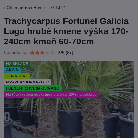
Chamaerops Humilis -8/-14°C
Trachycarpus Fortunei Galícia
Lugo hrubé kmene výška 170-
240cm kmeň 60-70cm
Hodnotenie
3
/
5
(
8
x)
NA SKLADE
AKCIA
+ DARČEK !
MRAZUVZDORNÁ -17°C
! BENEFIT zľava do -25% ÁNO
Na túto rastlinu poskytneme zľavu -20% na pol.kryt