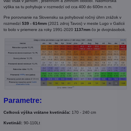
viac však v jarnom , jesennom a zimnom období. Nadmorská
výška sa tu pohybuje v rozmedzí od cca 400 do 600m n.m.
Pre porovnanie na Slovensku sa pohyboval ročný úhrn zrážok v
rozmedzí
539 - 614mm
(2021 zdroj Tavos) v meste Lugo v Galícii
to bolo v priemere za roky 1991-2020
1137mm
čo je dvojnásobok.
Parametre:
Celková výška vrátane kvetináča:
170 - 240 cm
Kvetináč:
90-110Lt