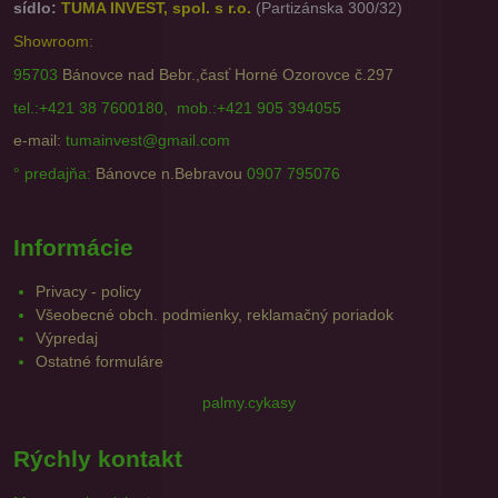
sídlo:
TUMA INVEST, spol. s r.o.
(Partizánska 300/32)
Showroom:
95703
Bánovce nad Bebr.,časť Horné Ozorovce č.297
tel.:+421 38 7600180, mob.:+421 905 394055
e-mail:
tumainvest@gmail.com
° predajňa:
Bánovce n.Bebravou
0907 795076
Informácie
Privacy - policy
Všeobecné obch. podmienky, reklamačný poriadok
Výpredaj
Ostatné formuláre
palmy.cykasy
Rýchly kontakt