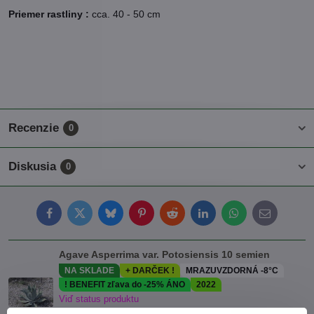
Priemer rastliny :
cca. 40 - 50 cm
Recenzie
0
Diskusia
0
Facebook
Twitter
Bluesky
Pinterest
Reddit
LinkedIn
WhatsApp
E-
mail
Agave Asperrima var. Potosiensis 10 semien
NA SKLADE
+ DARČEK !
MRAZUVZDORNÁ -8°C
! BENEFIT zľava do -25% ÁNO
2022
Viď status produktu