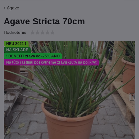
Agave
Agave Stricta 70cm
Hodnotenie
NEU 2021 !
NA SKLADE
! BENEFIT zľava do -25% ÁNO
Na túto rastlinu poskytneme zľavu -20% na pol.kryt