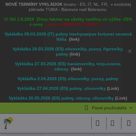
NOVÉ TERMÍNY VYKLÁDOK
tovaru - ES, IT, NL, FR, v exotickej
záhrade TUMA - Bánovce nad Bebravou:
!!! Od 1.6.2024 Zľavy takmer na všetky rastliny vo výške -25%
z ceny
- viac viz BENEFIT TUMA !!!
Vykládka 09.03.2026 (IT) palmy trachycarpus fortunei severná
Itália
(link)
Vykládka 20.03.2026 (ES) olivovníky, yuccy, figovníky,
✕
palmy
(link)
Vykládka 27.03.2026 (ES) banánovníky, trop.ovocie,
citrusy
(link)
Vykládka 2.04.2026 (ES) olivovníky, yuccy, palmy
Vykládka 27.04.2026 (ES) palmy, olivovníky
(Link)
Vykládka 20.05.2026 (ES) palmy, citrusy, olivovníky
(Link)
Panel používateľa