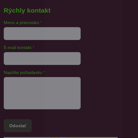
Rýchly kontakt
Meno a priezvisko
*
E-mail kontakt
*
Napíšte požiadavku
*
Odoslať