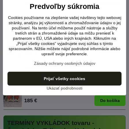
7 €
Do košíka
Predvoľby súkromia
Cookies používame na zlepšenie vašej návštevy tejto webovej
Agave Sharkskin miska 40cm
stránky, analýzu jej výkonnosti a zhromažďovanie údajov o jej
NEU 2021 !
NA SKLADE
MRAZUVZDORNÁ -6°C
používaní. Na tento účel môžeme použiť nástroje a služby
! BENEFIT zľava do -25% ÁNO
tretích strán a zhromaždené údaje sa môžu preniesť k
Na túto rastlinu poskytneme zľavu -20% na pol.kryt
partnerom v EÚ, USA alebo iných krajinách. Kliknutím na
Viď status produktu
„Prijať všetky cookies“ vyjadrujete svoj súhlas s týmto
spracovaním. Nižšie môžete nájsť podrobné informácie alebo
138 €
Do košíka
upraviť svoje preferencie.
Zásady ochrany osobných údajov
Agave Chrysantha 100 cm
NEU 2021 !
NA SKLADE
MRAZUVZDORNÁ -8°C
Prijať všetky cookies
! BENEFIT zľava do -25% ÁNO
Na túto rastlinu poskytneme zľavu -20% na pol.kryt
Ukázať podrobnosti
Viď status produktu
185 €
Do košíka
TERMÍNY VYKLÁDOK tovaru -