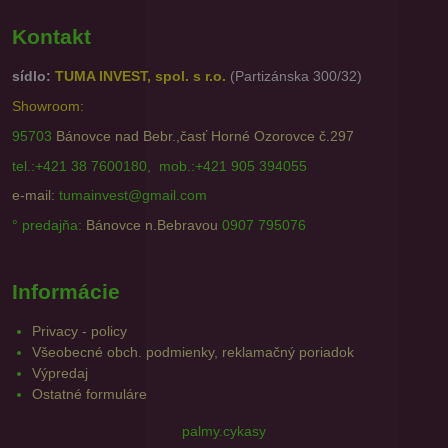
Kontakt
sídlo:
TUMA INVEST, spol. s r.o.
(Partizánska 300/32)
Showroom:
95703
Bánovce nad Bebr.,časť Horné Ozorovce č.297
tel.:+421 38 7600180, mob.:+421 905 394055
e-mail:
tumainvest@gmail.com
° predajňa:
Bánovce n.Bebravou
0907 795076
Informácie
Privacy - policy
Všeobecné obch. podmienky, reklamačný poriadok
Výpredaj
Ostatné formuláre
palmy.cykasy