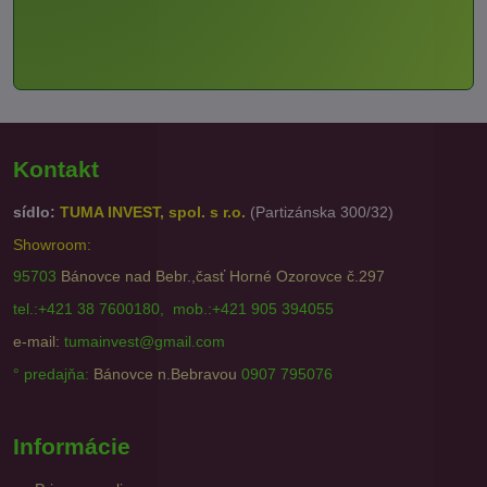
Kontakt
sídlo:
TUMA INVEST, spol. s r.o.
(Partizánska 300/32)
Showroom:
95703
Bánovce nad Bebr.,časť Horné Ozorovce č.297
tel.:+421 38 7600180, mob.:+421 905 394055
e-mail:
tumainvest@gmail.com
° predajňa:
Bánovce n.Bebravou
0907 795076
Informácie