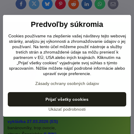
Facebook
Twitter
Bluesky
Pinterest
Reddit
LinkedIn
WhatsApp
E-
mail
Predvoľby súkromia
TERMÍNY VYKLÁDOK tovaru -
Španielsko, Taliansko, Holandsko v
Cookies používame na zlepšenie vašej návštevy tejto webovej
stránky, analýzu jej výkonnosti a zhromažďovanie údajov o jej
exotickej záhrade TUMA - Bánovce nad
používaní. Na tento účel môžeme použiť nástroje a služby
Bebravou:
tretích strán a zhromaždené údaje sa môžu preniesť k
partnerom v EÚ, USA alebo iných krajinách. Kliknutím na
„Prijať všetky cookies“ vyjadrujete svoj súhlas s týmto
Nový tovar rastlín 2026:
spracovaním. Nižšie môžete nájsť podrobné informácie alebo
upraviť svoje preferencie.
vykládka 09.03.2026 (IT)
palmy trachycarpus fortunei,
Zásady ochrany osobných údajov
severné Taliansko
(LINK)
vykládka 20.03.2026 (ES)
Prijať všetky cookies
olivovníky, yuccy, figovníky,
Ukázať podrobnosti
palmy, Španielsko
(LINK)
vykládka 27.03.2026 (ES)
banánovníky, trop.ovocie,
citrusy, Španielsko
(LINK)