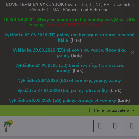
NOVÉ TERMÍNY VYKLÁDOK
tovaru - ES, IT, NL, FR, v exotickej
záhrade TUMA - Bánovce nad Bebravou:
!!! Od 1.6.2024 Zľavy takmer na všetky rastliny vo výške -25%
z ceny
- viac viz BENEFIT TUMA !!!
Vykládka 09.03.2026 (IT) palmy trachycarpus fortunei severná
Itália
(link)
Vykládka 20.03.2026 (ES) olivovníky, yuccy, figovníky,
✕
palmy
(link)
Vykládka 27.03.2026 (ES) banánovníky, trop.ovocie,
citrusy
(link)
Vykládka 2.04.2026 (ES) olivovníky, yuccy, palmy
Vykládka 27.04.2026 (ES) palmy, olivovníky
(Link)
Vykládka 20.05.2026 (ES) palmy, citrusy, olivovníky
(Link)
Panel používateľa