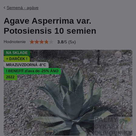
Semená - agáve
Agave Asperrima var.
Potosiensis 10 semien
Hodnotenie
3.8
/
5
(
5
x)
NA SKLADE
+ DARČEK !
MRAZUVZDORNÁ -8°C
! BENEFIT zľava do -25% ÁNO
2022