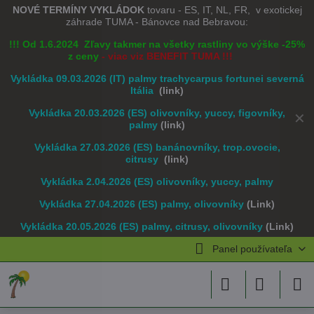
NOVÉ TERMÍNY VYKLÁDOK
tovaru - ES, IT, NL, FR, v exotickej
záhrade TUMA - Bánovce nad Bebravou:
!!! Od 1.6.2024 Zľavy takmer na všetky rastliny vo výške -25%
z ceny
- viac viz BENEFIT TUMA !!!
Vykládka 09.03.2026 (IT) palmy trachycarpus fortunei severná
Itália
(link)
Vykládka 20.03.2026 (ES) olivovníky, yuccy, figovníky,
✕
palmy
(link)
Vykládka 27.03.2026 (ES) banánovníky, trop.ovocie,
citrusy
(link)
Vykládka 2.04.2026 (ES) olivovníky, yuccy, palmy
Vykládka 27.04.2026 (ES) palmy, olivovníky
(Link)
Vykládka 20.05.2026 (ES) palmy, citrusy, olivovníky
(Link)
Panel používateľa