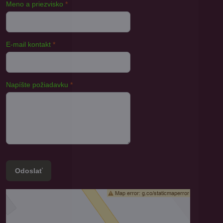
Meno a priezvisko
*
E-mail kontakt
*
Napíšte požiadavku
*
Odoslať