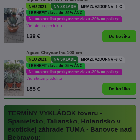
NEU 2021 !
NA SKLADE
MRAZUVZDORNÁ -6°C
! BENEFIT zľava do -25% ÁNO
Na túto rastlinu poskytneme zľavu -20% na pol.kryt
Viď status produktu
138 €
Do košíka
Agave Chrysantha 100 cm
NEU 2021 !
NA SKLADE
MRAZUVZDORNÁ -8°C
! BENEFIT zľava do -25% ÁNO
Na túto rastlinu poskytneme zľavu -20% na pol.kryt
Viď status produktu
185 €
Do košíka
TERMÍNY VYKLÁDOK tovaru -
Španielsko, Taliansko, Holandsko v
exotickej záhrade TUMA - Bánovce nad
Bebravou: