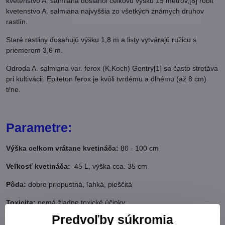
kvetenstvo A. salmiana dosiahol celkovú výšku 19 metrov,[8] robiť
kvetenstvo A. salmiana najvyššia zo všetkých známych druhov
rastlín.
Staré rastliny dosahujú výšku 1,8 m a listy vytvárajú ružicu s
priemerom 3,6 m.
Odroda A. salmiana var. ferox (K.Koch) Gentry[1] sa často stretáva
pri kultivácii. Epiteton ferox je kvôli tvrdému a dlhému (až 8 cm)
tŕne.
Parametre:
Výška celkom vrátane kvetináča:
80 - 100 cm
Veľkosť kvetináča:
45 L, výška cca. 35 cm
Pôda:
dobre priepustná, ľahká, pieščitá
Toxicita:
nemá žiadne toxické účinky
Predvoľby súkromia