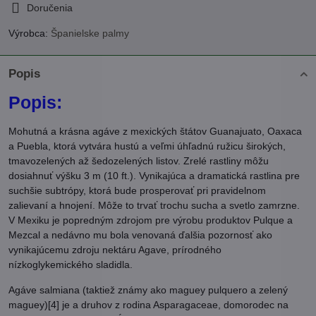
Doručenia
Výrobca:
Španielske palmy
Popis
Popis:
Mohutná a krásna agáve z mexických štátov Guanajuato, Oaxaca
a Puebla, ktorá vytvára hustú a veľmi úhľadnú ružicu širokých,
tmavozelených až šedozelených listov. Zrelé rastliny môžu
dosiahnuť výšku 3 m (10 ft.). Vynikajúca a dramatická rastlina pre
suchšie subtrópy, ktorá bude prosperovať pri pravidelnom
zalievaní a hnojení. Môže to trvať trochu sucha a svetlo zamrzne.
V Mexiku je popredným zdrojom pre výrobu produktov Pulque a
Mezcal a nedávno mu bola venovaná ďalšia pozornosť ako
vynikajúcemu zdroju nektáru Agave, prírodného
nízkoglykemického sladidla.
Agáve salmiana (taktiež známy ako maguey pulquero a zelený
maguey)[4] je a druhov z rodina Asparagaceae, domorodec na