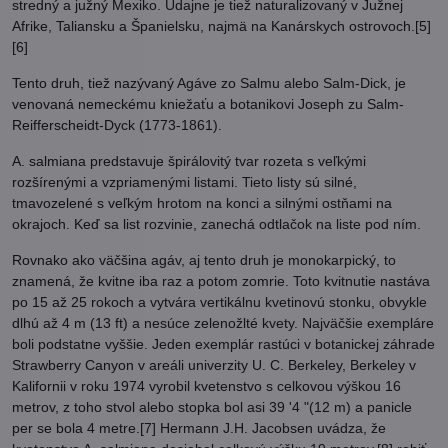
stredný a južný Mexiko. Údajne je tiež naturalizovaný v Južnej
Afrike, Taliansku a Španielsku, najmä na Kanárskych ostrovoch.[5]
[6]
Tento druh, tiež nazývaný Agáve zo Salmu alebo Salm-Dick, je
venovaná nemeckému kniežaťu a botanikovi Joseph zu Salm-
Reifferscheidt-Dyck (1773-1861).
A. salmiana predstavuje špirálovitý tvar rozeta s veľkými
rozšírenými a vzpriamenými listami. Tieto listy sú silné,
tmavozelené s veľkým hrotom na konci a silnými ostňami na
okrajoch. Keď sa list rozvinie, zanechá odtlačok na liste pod ním.
Rovnako ako väčšina agáv, aj tento druh je monokarpický, to
znamená, že kvitne iba raz a potom zomrie. Toto kvitnutie nastáva
po 15 až 25 rokoch a vytvára vertikálnu kvetinovú stonku, obvykle
dlhú až 4 m (13 ft) a nesúce zelenožlté kvety. Najväčšie exempláre
boli podstatne vyššie. Jeden exemplár rastúci v botanickej záhrade
Strawberry Canyon v areáli univerzity U. C. Berkeley, Berkeley v
Kalifornii v roku 1974 vyrobil kvetenstvo s celkovou výškou 16
metrov, z toho stvol alebo stopka bol asi 39 '4 "(12 m) a panicle
per se bola 4 metre.[7] Hermann J.H. Jacobsen uvádza, že