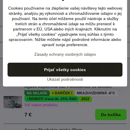
Cookies používame na zlepšenie vašej návštevy tejto webovej
stránky, analýzu jej výkonnosti a zhromažďovanie údajov o jej
používaní. Na tento účel môžeme použiť nástroje a služby
tretích strán a zhromaždené údaje sa môžu preniesť k
partnerom v EÚ, USA alebo iných krajinách. Kliknutím na
Recenzie
„Prijať všetky cookies“ vyjadrujete svoj súhlas s týmto
0
spracovaním. Nižšie môžete nájsť podrobné informácie alebo
upraviť svoje preferencie.
Diskusia
0
Zásady ochrany osobných údajov
Prijať všetky cookies
Facebook
Twitter
Bluesky
Pinterest
Reddit
LinkedIn
WhatsApp
E-
mail
Ukázať podrobnosti
Agave Asperrima var. Potosiensis 10 semien
NA SKLADE
+ DARČEK !
MRAZUVZDORNÁ -8°C
! BENEFIT zľava do -25% ÁNO
2022
Viď status produktu
7 €
Do košíka
Agave Sharkskin miska 40cm