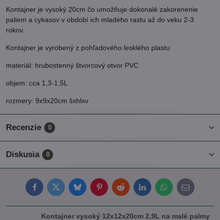
Kontajner je vysoký 20cm čo umožňuje dokonalé zakorenenie
paliem a cykasov v období ich mladého rastu až do veku 2-3
rokov.
Kontajner je vyrobený z pohľadového lesklého plastu
materiál: hrubostenný štvorcový otvor PVC
objem: cca 1,3-1,5L
rozmery: 9x9x20cm šxhlxv
Recenzie
0
Diskusia
0
Facebook
Twitter
Bluesky
Pinterest
Reddit
LinkedIn
WhatsApp
E-
mail
Kontajner vysoký 12x12x20cm 2,9L na malé palmy