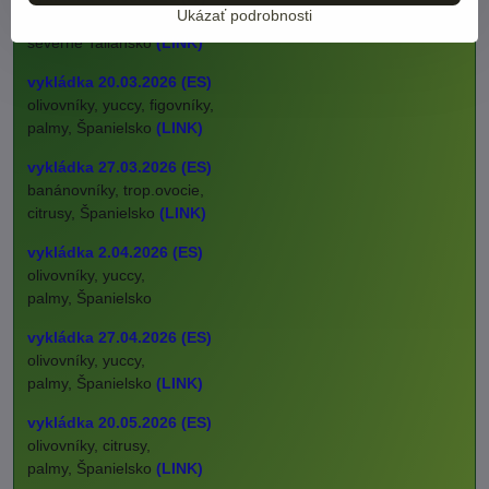
Ukázať podrobnosti
palmy trachycarpus fortunei,
severné Taliansko
(LINK)
vykládka 20.03.2026 (ES)
olivovníky, yuccy, figovníky,
palmy, Španielsko
(LINK)
vykládka 27.03.2026 (ES)
banánovníky, trop.ovocie,
citrusy, Španielsko
(LINK)
vykládka 2.04.2026 (ES)
olivovníky, yuccy,
palmy, Španielsko
vykládka 27.04.2026 (ES)
olivovníky, yuccy,
palmy, Španielsko
(LINK)
vykládka 20.05.2026 (ES)
olivovníky, citrusy,
palmy, Španielsko
(LINK)