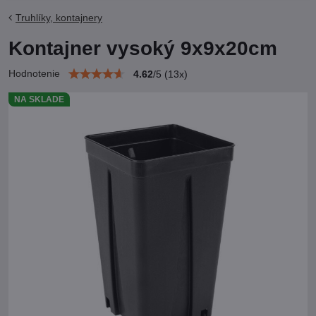
Truhlíky, kontajnery
Kontajner vysoký 9x9x20cm
Hodnotenie
4.62
/
5
(
13
x)
NA SKLADE