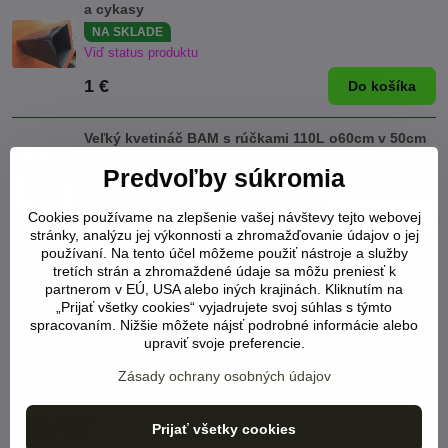
a cykasy
NA SKLADE
Viď status produktu
1 €
Do košíka
Veľký kvetináč BAM s rúčkami 110L o60cm v 50cm
NA SKLADE
Predvoľby súkromia
Viď status produktu
19 €
Do košíka
Cookies používame na zlepšenie vašej návštevy tejto webovej
stránky, analýzu jej výkonnosti a zhromažďovanie údajov o jej
používaní. Na tento účel môžeme použiť nástroje a služby
tretích strán a zhromaždené údaje sa môžu preniesť k
TERMÍNY VYKLÁDOK tovaru -
partnerom v EÚ, USA alebo iných krajinách. Kliknutím na
„Prijať všetky cookies“ vyjadrujete svoj súhlas s týmto
Španielsko, Taliansko, Holandsko v
spracovaním. Nižšie môžete nájsť podrobné informácie alebo
exotickej záhrade TUMA - Bánovce nad
upraviť svoje preferencie.
Bebravou:
Zásady ochrany osobných údajov
Nový tovar rastlín 2026:
Prijať všetky cookies
vykládka 09.03.2026 (IT)