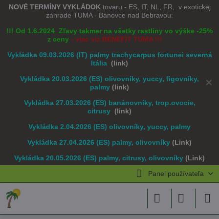
NOVÉ TERMÍNY VYKLÁDOK
tovaru - ES, IT, NL, FR, v exotickej
záhrade TUMA - Bánovce nad Bebravou:
!!! Od 1.6.2024 Zľavy takmer na všetky rastliny vo výške -25%
z ceny
- viac viz BENEFIT TUMA !!!
Vykládka 09.03.2026 (IT) palmy trachycarpus fortunei severná
Itália
(link)
Vykládka 20.03.2026 (ES) olivovníky, yuccy, figovníky,
✕
palmy
(link)
Vykládka 27.03.2026 (ES) banánovníky, trop.ovocie,
citrusy
(link)
Vykládka 2.04.2026 (ES) olivovníky, yuccy, palmy
Vykládka 27.04.2026 (ES) palmy, olivovníky
(Link)
Vykládka 20.05.2026 (ES) palmy, citrusy, olivovníky
(Link)
Panel používateľa