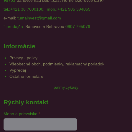
95703
Bánovce nad Bebr.,časť Horné Ozorovce č.297
tel.:+421 38 7600180, mob.:+421 905 394055
e-mail:
tumainvest@gmail.com
° predajňa:
Bánovce n.Bebravou
0907 795076
Informácie
Privacy - policy
Všeobecné obch. podmienky, reklamačný poriadok
Výpredaj
Ostatné formuláre
palmy.cykasy
Rýchly kontakt
Meno a priezvisko
*