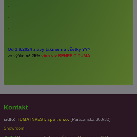
.
.
.
Od 1.6.2024 zľavy takmer na všetky ???
vo výške
až 25%
viac viz BENEFIT TUMA
Kontakt
sídlo:
TUMA INVEST, spol. s r.o.
(Partizánska 300/32)
Showroom: