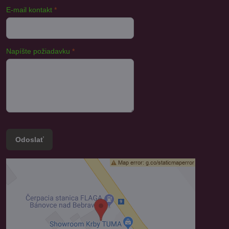
E-mail kontakt
*
Napíšte požiadavku
*
Odoslať