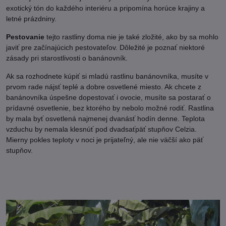
exotický tón do každého interiéru a pripomína horúce krajiny a
letné prázdniny.
Pestovanie
tejto rastliny doma nie je také zložité, ako by sa mohlo
javiť pre začínajúcich pestovateľov. Dôležité je poznať niektoré
zásady pri starostlivosti o banánovník.
Ak sa rozhodnete kúpiť si mladú rastlinu banánovníka, musíte v
prvom rade nájsť teplé a dobre osvetlené miesto. Ak chcete z
banánovníka úspešne dopestovať i ovocie, musíte sa postarať o
prídavné osvetlenie, bez ktorého by nebolo možné rodiť. Rastlina
by mala byť osvetlená najmenej dvanásť hodín denne. Teplota
vzduchu by nemala klesnúť pod dvadsaťpäť stupňov Celzia.
Mierny pokles teploty v noci je prijateľný, ale nie väčší ako päť
stupňov.