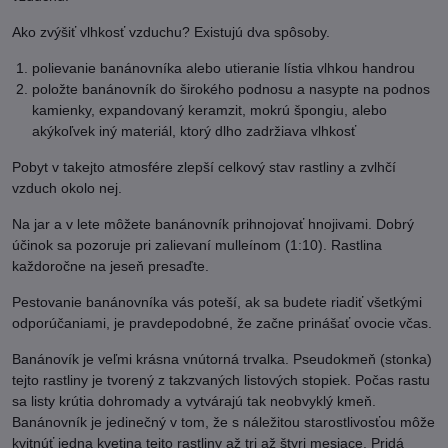
Ako zvýšiť vlhkosť vzduchu? Existujú dva spôsoby.
polievanie banánovníka alebo utieranie lístia vlhkou handrou
položte banánovník do širokého podnosu a nasypte na podnos
kamienky, expandovaný keramzit, mokrú špongiu, alebo
akýkoľvek iný materiál, ktorý dlho zadržiava vlhkosť
Pobyt v takejto atmosfére zlepší celkový stav rastliny a zvlhčí
vzduch okolo nej.
Na jar a v lete môžete banánovník prihnojovať hnojivami. Dobrý
účinok sa pozoruje pri zalievaní mulleínom (1:10). Rastlina
každoročne na jeseň presaďte.
Pestovanie banánovníka vás poteší, ak sa budete riadiť všetkými
odporúčaniami, je pravdepodobné, že začne prinášať ovocie včas.
Banánovík je veľmi krásna vnútorná trvalka. Pseudokmeň (stonka)
tejto rastliny je tvorený z takzvaných listových stopiek. Počas rastu
sa listy krútia dohromady a vytvárajú tak neobvyklý kmeň.
Banánovník je jedinečný v tom, že s náležitou starostlivosťou môže
kvitnúť jedna kvetina tejto rastliny až tri až štyri mesiace. Pridá