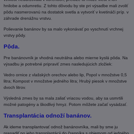
hnilobe a odumretiu. Z tohto dôvodu by ste pri výsadbe mali zvoliť
pôdu nasmerovanú na dostatok svetla a vytvoriť v kvetináči príp. v
záhrade drenážnu vrstvu.
Polievanie banánov by sa malo vykonávať po vyschnutí vrchnej
vrstvy pôdy.
Pôda.
Pre banánovník je vhodná neutrálna alebo mierne kyslá pôda. Na
výsadbu je potrebné pripraviť zmes nasledujúcich zložiek:
Vedro ornice z vlašských orechov alebo lip, Popol v množstve 0,5
litra; Kompost v množstve jedného litra; Hrubý piesok v množstve
dvoch litrov.
Výsledná zmes by sa mala zaliať vriacou vodou, aby sa usmrtili
možné patogény a škodlivý hmyz. Potom môžete začať vysádzať.
Transplantácia odnoží banánov.
Ak ideme transplantovať odnož banánovníka, mali by sme ju
presadiť po jeho transplantácii do črepníka s objemom od jedného