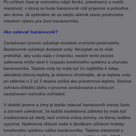
Po určitom čase je nutnosťou nájsť širokú, priestrannú a svetlú
miestnosť, v ktorej sa bude banánovník cítiť príjemne a pohodlne
ako doma. Je optimálne ak sa takýto skleník stane prednostne
miestom výberu pre život banánovníka.
Ako zalievať banánovník?
Zavlažovací proces vyžaduje dostatok zručnosti pestovateľa.
Banánovník vyžaduje dostatok vody. Nevyplatí sa to však
preháňať, aby voda stála v črepníku, neskôr tento proces
zalievania môže viesť k rozpadu koreňového systému a uhynutiu
banánovníka. Teplota vody by mala byť čo najbližšie k údaju
aktuálnej izbovej teploty, je dokonca vhodnejšie, ak je teplota vody
pri zálievke o 2 až 3 stupne vyššia ako priestorová teplota. Sezóna
zohráva dôležitú úlohu v procese zavlažovania a treba pri
zavlažovaní rozhodne zohľadniť.
V období jesene a zimy je lepšie zalievať banánovník menej často
a zároveň usledovať, že každá nasledovná zálievka by mala byť
zrealizovaná až vtedy, keď vrchná vrstva zeminy, na ktorej rastlina
vyschne. Nadmerná vlhkosť vedie k škodlivým účinkom hniloby
koreňového systému vášho banánovníka. Teplota miestnosti u