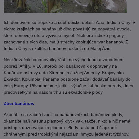
Ich domovom sú tropické a subtropické oblasti Ázie, Indie a Číny. V
týchto krajinách sa banány už dlho považujú za posvätné ovocie,
ktoré obnovuje silu a vyživuje myseľ. Niektoré indické pagody,
zachované z tých čias, majú strechy kopírujúce tvar banánov. Z
Indie a Číny sa kultúra banánov rozšírila do Malej Ázie.
Neskôr začali banánovníky rásť i na východnom a západnom
pobreží Afriky. V 16. storočí bol banánovník dopravený na
Kanárske ostrovy a do Strednej a Južnej Ameriky. Krajiny ako
Ekvádor, Kolumbia, Panama postupne začali dodávať banány do
celej Európy. Pôvodne sme jedli - výlučne kubánske odrody, dnes
predovšetkým na našom trhu sú ekvádorské plody.
Zber banánov.
Akonáhle sa začnú tvoriť na banánovníkoch banánové plody,
okamžite naň nasunú plastový kryt - vak, takže, nikto a nič nemá
prístup k dozrievajúcim plodom. Plody rastú pod čiapkami
chránenými pred tropickými nájazdami hmyzu jedenásť týždňov.