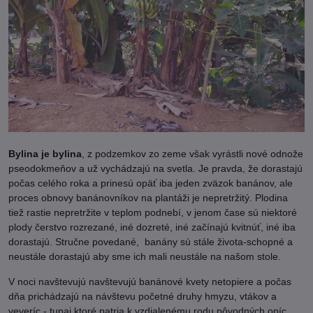
Bylina je bylina
, z podzemkov zo zeme však vyrástli nové odnože
pseodokmeňov a už vychádzajú na svetla. Je pravda, že dorastajú
počas celého roka a prinesú opäť iba jeden zväzok banánov, ale
proces obnovy banánovníkov na plantáži je nepretržitý. Plodina
tiež rastie nepretržite v teplom podnebí, v jenom čase sú niektoré
plody čerstvo rozrezané, iné dozreté, iné začínajú kvitnúť, iné iba
dorastajú. Stručne povedané, banány sú stále života-schopné a
neustále dorastajú aby sme ich mali neustále na našom stole.
V noci navštevujú navštevujú banánové kvety netopiere a počas
dňa prichádzajú na návštevu početné druhy hmyzu, vtákov a
veveríc - tupai ktoré patria k vzdialenému rodu pôvodných opíc.