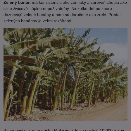
Zelený banán
má konzistenciu ako zemiaky a zároveň chutíia ako
silne živicové - úplne nepožívateľný. Niekoľko dní po zbere
dozrievajú zelené banány a nám sú doručené ako zrelé. Predaj
zelených banánov je veľmi rozšírený.
Banánovníky k nám prišli z Malajzie, kde sa pestujú 10 000 rokov.