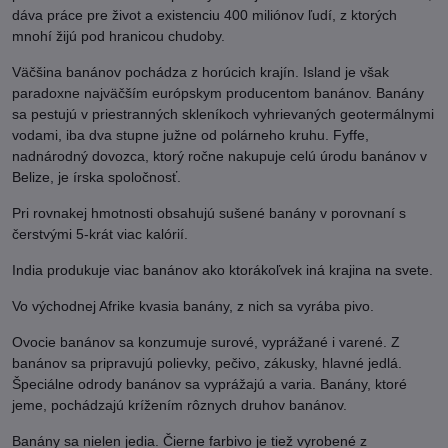
dáva práce pre život a existenciu 400 miliónov ľudí, z ktorých
mnohí žijú pod hranicou chudoby.
Väčšina banánov pochádza z horúcich krajín. Island je však
paradoxne najväčším európskym producentom banánov. Banány
sa pestujú v priestranných skleníkoch vyhrievaných geotermálnymi
vodami, iba dva stupne južne od polárneho kruhu. Fyffe,
nadnárodný dovozca, ktorý ročne nakupuje celú úrodu banánov v
Belize, je írska spoločnosť.
Pri rovnakej hmotnosti obsahujú sušené banány v porovnaní s
čerstvými 5-krát viac kalórií.
India produkuje viac banánov ako ktorákoľvek iná krajina na svete.
Vo východnej Afrike kvasia banány, z nich sa vyrába pivo.
Ovocie banánov sa konzumuje surové, vyprážané i varené. Z
banánov sa pripravujú polievky, pečivo, zákusky, hlavné jedlá.
Špeciálne odrody banánov sa vyprážajú a varia. Banány, ktoré
jeme, pochádzajú krížením rôznych druhov banánov.
Banány sa nielen jedia. Čierne farbivo je tiež vyrobené z