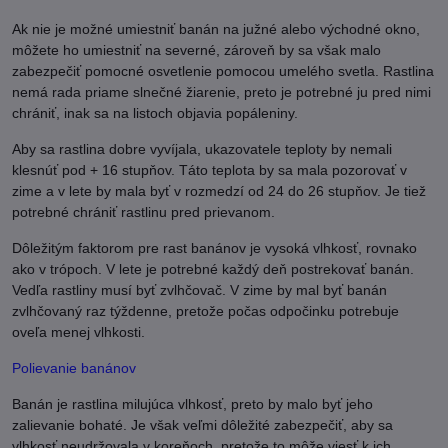
Ak nie je možné umiestniť banán na južné alebo východné okno,
môžete ho umiestniť na severné, zároveň by sa však malo
zabezpečiť pomocné osvetlenie pomocou umelého svetla. Rastlina
nemá rada priame slnečné žiarenie, preto je potrebné ju pred nimi
chrániť, inak sa na listoch objavia popáleniny.
Aby sa rastlina dobre vyvíjala, ukazovatele teploty by nemali
klesnúť pod + 16 stupňov. Táto teplota by sa mala pozorovať v
zime a v lete by mala byť v rozmedzí od 24 do 26 stupňov. Je tiež
potrebné chrániť rastlinu pred prievanom.
Dôležitým faktorom pre rast banánov je vysoká vlhkosť, rovnako
ako v trópoch. V lete je potrebné každý deň postrekovať banán.
Vedľa rastliny musí byť zvlhčovač. V zime by mal byť banán
zvlhčovaný raz týždenne, pretože počas odpočinku potrebuje
oveľa menej vlhkosti.
Polievanie banánov
Banán je rastlina milujúca vlhkosť, preto by malo byť jeho
zalievanie bohaté. Je však veľmi dôležité zabezpečiť, aby sa
vlhkosť neudržovala v koreňoch, pretože to môže viesť k ich