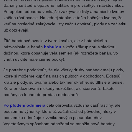
Banány sú štedro opatrené nektárom pre všetkých návštevníkov.
Po opelení odpadnú vonkajšie zakrývacie listy a namieste kvetov
začína rásť ovocie. Na jednej stopke je toľko bočných kvetov, že
keď sa posledné zakrývacie listy začnú otvárať , plody na začiatku
už dozrievajú.
Žlté banánové ovocie v tvare kosáka, ale z botanického
názvoslovia je banán
bobuľou
s kožou škrupinou a sladkou
dužinou, ktorá obsahuje veľa semien (ak rozrežete banán, vo
vnútri uvidíte malé čierne bodky).
Je potrebné podotknúť, že nie všetky druhy banánov majú plody,
ktoré si môžeme kúpiť na našich pultoch v obchodoch. Existujú
kratšie plody, sú oválne alebo takmer okrúhle, sú dlhšie a tenšie.
Kôra pri dozrievaní niekedy nezožltne, ale sčervená. Takéto
banány sa k nám do predaja nedostanú.
Po plodení odumiera
celá obrovská vzdušná časť rastliny, ale
podzemné výhonky, ktoré už začali rásť od pôvodnej hľuzy v
podzemku odnožuje k vzniku nových pseudokmeňov.
Vegetatívnym spôsobom odnožami sa množia nové banány.