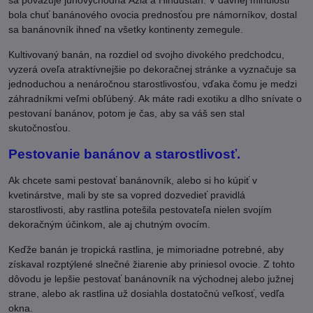
bola chuť banánového ovocia prednosťou pre námorníkov, dostal
sa banánovník ihneď na všetky kontinenty zemegule.
Kultivovaný banán, na rozdiel od svojho divokého predchodcu,
vyzerá oveľa atraktívnejšie po dekoračnej stránke a vyznačuje sa
jednoduchou a nenáročnou starostlivosťou, vďaka čomu je medzi
záhradníkmi veľmi obľúbený. Ak máte radi exotiku a dlho snívate o
pestovaní banánov, potom je čas, aby sa váš sen stal
skutočnosťou.
Pestovanie banánov a starostlivosť.
Ak chcete sami pestovať banánovník, alebo si ho kúpiť v
kvetinárstve, mali by ste sa vopred dozvedieť pravidlá
starostlivosti, aby rastlina potešila pestovateľa nielen svojím
dekoračným účinkom, ale aj chutným ovocím.
Keďže banán je tropická rastlina, je mimoriadne potrebné, aby
získaval rozptýlené slnečné žiarenie aby priniesol ovocie. Z tohto
dôvodu je lepšie pestovať banánovník na východnej alebo južnej
strane, alebo ak rastlina už dosiahla dostatočnú veľkosť, vedľa
okna.