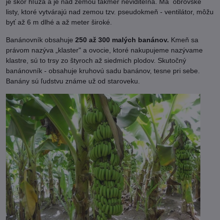
je skôr hľuza a je nad zemou takmer neviditeľná. Má obrovské
listy, ktoré vytvárajú nad zemou tzv. pseudokmeň - ventilátor, môžu
byť až 6 m dlhé a až meter široké.
Banánovník obsahuje
250 až 300 malých banánov.
Kmeň sa
právom nazýva „klaster" a ovocie, ktoré nakupujeme nazývame
klastre, sú to trsy zo štyroch až siedmich plodov. Skutočný
banánovník - obsahuje kruhovú sadu banánov, tesne pri sebe.
Banány sú ľudstvu známe už od staroveku.