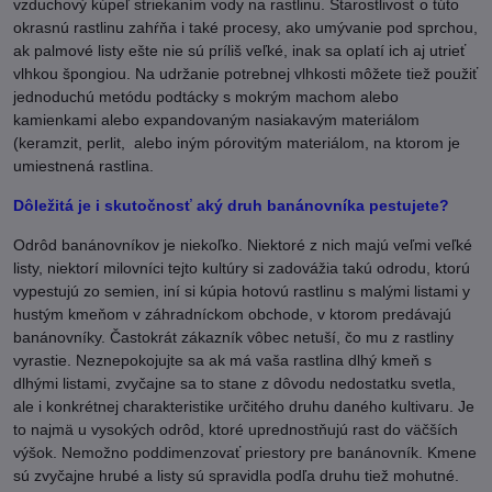
vzduchový kúpeľ striekaním vody na rastlinu. Starostlivosť o túto
okrasnú rastlinu zahŕňa i také procesy, ako umývanie pod sprchou,
ak palmové listy ešte nie sú príliš veľké, inak sa oplatí ich aj utrieť
vlhkou špongiou. Na udržanie potrebnej vlhkosti môžete tiež použiť
jednoduchú metódu podtácky s mokrým machom alebo
kamienkami alebo expandovaným nasiakavým materiálom
(keramzit, perlit, alebo iným pórovitým materiálom, na ktorom je
umiestnená rastlina.
Dôležitá je i skutočnosť aký druh banánovníka pestujete?
Odrôd banánovníkov je niekoľko. Niektoré z nich majú veľmi veľké
listy, niektorí milovníci tejto kultúry si zadovážia takú odrodu, ktorú
vypestujú zo semien, iní si kúpia hotovú rastlinu s malými listami y
hustým kmeňom v záhradníckom obchode, v ktorom predávajú
banánovníky. Častokrát zákazník vôbec netuší, čo mu z rastliny
vyrastie. Neznepokojujte sa ak má vaša rastlina dlhý kmeň s
dlhými listami, zvyčajne sa to stane z dôvodu nedostatku svetla,
ale i konkrétnej charakteristike určitého druhu daného kultivaru. Je
to najmä u vysokých odrôd, ktoré uprednostňujú rast do väčších
výšok. Nemožno poddimenzovať priestory pre banánovník. Kmene
sú zvyčajne hrubé a listy sú spravidla podľa druhu tiež mohutné.