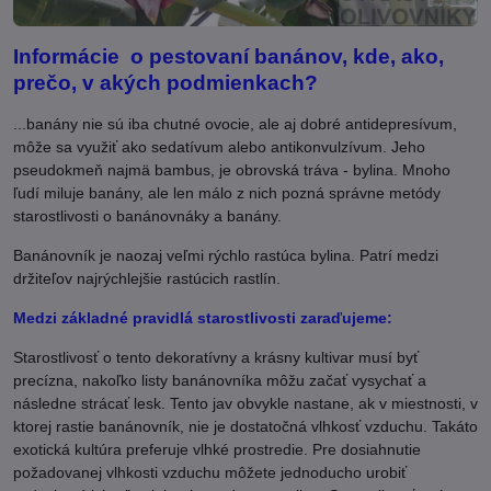
Informácie o pestovaní banánov, kde, ako,
prečo, v akých podmienkach?
...banány nie sú iba chutné ovocie, ale aj dobré antidepresívum,
môže sa využiť ako sedatívum alebo antikonvulzívum. Jeho
pseudokmeň najmä bambus, je obrovská tráva - bylina. Mnoho
ľudí miluje banány, ale len málo z nich pozná správne metódy
starostlivosti o banánovnáky a banány.
Banánovník je naozaj veľmi rýchlo rastúca bylina. Patrí medzi
držiteľov najrýchlejšie rastúcich rastlín.
Medzi základné pravidlá starostlivosti zaraďujeme:
Starostlivosť o tento dekoratívny a krásny kultivar musí byť
precízna, nakoľko listy banánovníka môžu začať vysychať a
následne strácať lesk. Tento jav obvykle nastane, ak v miestnosti, v
ktorej rastie banánovník, nie je dostatočná vlhkosť vzduchu. Takáto
exotická kultúra preferuje vlhké prostredie. Pre dosiahnutie
požadovanej vlhkosti vzduchu môžete jednoducho urobiť