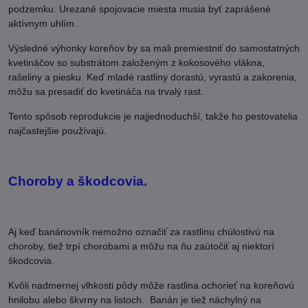
podzemku. Urezané spojovacie miesta musia byť zaprášené
aktívnym uhlím.
Výsledné výhonky koreňov by sa mali premiestniť do samostatných
kvetináčov so substrátom založeným z kokosového vlákna,
rašeliny a piesku. Keď mladé rastliny dorastú, vyrastú a zakorenia,
môžu sa presadiť do kvetináča na trvalý rast.
Tento spôsob reprodukcie je najjednoduchší, takže ho pestovatelia
najčastejšie používajú.
Choroby a škodcovia.
Aj keď banánovník nemožno označiť za rastlinu chúlostivú na
choroby, tiež trpí chorobami a môžu na ňu zaútočiť aj niektorí
škodcovia.
Kvôli nadmernej vlhkosti pôdy môže rastlina ochorieť na koreňovú
hnilobu alebo škvrny na listoch. Banán je tiež náchylný na