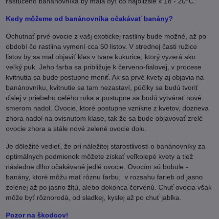
rastúceho banánovníka by mala byť čo najbližšie k 18 - 20°C.
Kedy môžeme od banánovníka očakávať banány?
Ochutnať prvé ovocie z vašj exotickej rastliny bude možné, až po
období čo rastlina vymení cca 50 listov. V strednej časti ružice
listov by sa mal objaviť klas v tvare kukurice, ktorý vyzerá ako
veľký puk. Jeho farba sa približuje k červeno-fialovej, v procese
kvitnutia sa bude postupne meniť. Ak sa prvé kvety aj objavia na
banánovníku, kvitnutie sa tam nezastaví, púčiky sa budú tvoriť
ďalej v priebehu celého roka a postupne sa budú vytvárať nové
smerom nadol. Ovocie, ktoré postupne vznikne z kvetov, dozrieva
zhora nadol na ovisnutom klase, tak že sa bude objavovať zrelé
ovocie zhora a stále nové zelené ovocie dolu.
Je dôležité vedieť, že pri náležitej starostlivosti o banánovníky za
optimálnych podmienok môžete získať veľkolepé kvety a tiež
následne dlho očakávané jedlé ovocie. Ovocím sú bobule -
banány, ktoré môžu mať rôznu farbu, v rozsahu farieb od jasno
zelenej až po jasno žltú, alebo dokonca červenú. Chuť ovocia však
môže byť rôznorodá, od sladkej, kyslej až po chuť jablka.
Pozor na škodcov!