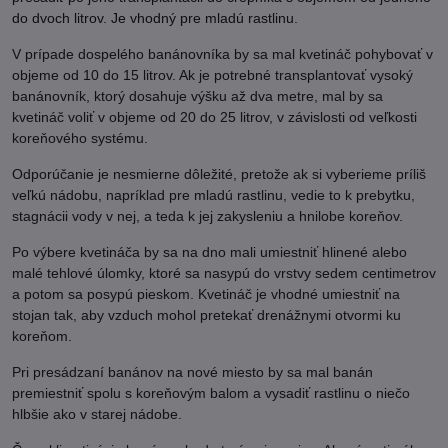
do dvoch litrov. Je vhodný pre mladú rastlinu.
V prípade dospelého banánovníka by sa mal kvetináč pohybovať v
objeme od 10 do 15 litrov. Ak je potrebné transplantovať vysoký
banánovník, ktorý dosahuje výšku až dva metre, mal by sa
kvetináč voliť v objeme od 20 do 25 litrov, v závislosti od veľkosti
koreňového systému.
Odporúčanie je nesmierne dôležité, pretože ak si vyberieme príliš
veľkú nádobu, napríklad pre mladú rastlinu, vedie to k prebytku,
stagnácii vody v nej, a teda k jej zakysleniu a hnilobe koreňov.
Po výbere kvetináča by sa na dno mali umiestniť hlinené alebo
malé tehlové úlomky, ktoré sa nasypú do vrstvy sedem centimetrov
a potom sa posypú pieskom. Kvetináč je vhodné umiestniť na
stojan tak, aby vzduch mohol pretekať drenážnymi otvormi ku
koreňom.
Pri presádzaní banánov na nové miesto by sa mal banán
premiestniť spolu s koreňovým balom a vysadiť rastlinu o niečo
hlbšie ako v starej nádobe.