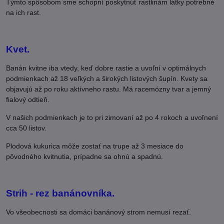
Týmto spôsobom sme schopní poskytnúť rastlinám látky potrebné
na ich rast.
Kvet.
Banán kvitne iba vtedy, keď dobre rastie a uvoľní v optimálnych
podmienkach až 18 veľkých a širokých listových šupín. Kvety sa
objavujú až po roku aktívneho rastu. Má racemózny tvar a jemný
fialový odtieň.
V našich podmienkach je to pri zimovaní až po 4 rokoch a uvoľnení
cca 50 listov.
Plodová kukurica môže zostať na trupe až 3 mesiace do
pôvodného kvitnutia, prípadne sa ohnú a spadnú.
Strih - rez banánovníka.
Vo všeobecnosti sa domáci banánový strom nemusí rezať.