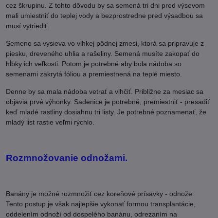
cez škrupinu. Z tohto dôvodu by sa semená tri dni pred výsevom
mali umiestniť do teplej vody a bezprostredne pred výsadbou sa
musí vytriediť.
Semeno sa vysieva vo vlhkej pôdnej zmesi, ktorá sa pripravuje z
piesku, dreveného uhlia a rašeliny. Semená musíte zakopať do
hĺbky ich veľkosti. Potom je potrebné aby bola nádoba so
semenami zakrytá fóliou a premiestnená na teplé miesto.
Denne by sa mala nádoba vetrať a vlhčiť. Približne za mesiac sa
objavia prvé výhonky. Sadenice je potrebné, premiestniť - presadiť
keď mladé rastliny dosiahnu tri listy. Je potrebné poznamenať, že
mladý list rastie veľmi rýchlo.
Rozmnožovanie odnožami.
Banány je možné rozmnožiť cez koreňové prísavky - odnože.
Tento postup je však najlepšie vykonať formou transplantácie,
oddelením odnoží od dospelého banánu, odrezaním na