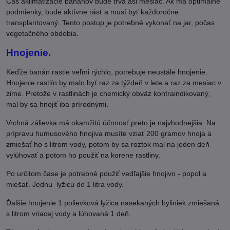
Čas aklimatizácie banánov bude trvá asi mesiac. Ak má optimálne
podmienky, bude aktívne rásť a musí byť každoročne
transplantovaný. Tento postup je potrebné vykonať na jar, počas
vegetačného obdobia.
Hnojenie.
Keďže banán rastie veľmi rýchlo, potrebuje neustále hnojenie.
Hnojenie rastlín by malo byť raz za týždeň v lete a raz za mesiac v
zime. Pretože v rastlinách je chemický obväz kontraindikovaný,
mal by sa hnojiť iba prírodnými.
Vrchná zálievka má okamžitú účnnosť preto je najvhodnejšia. Na
prípravu humusového hnojiva musíte vziať 200 gramov hnoja a
zmiešať ho s litrom vody, potom by sa roztok mal na jeden deň
vylúhovať a potom ho použiť na korene rastliny.
Po určitom čase je potrebné použiť vedľajšie hnojivo - popol a
miešať. Jednu lyžicu do 1 litra vody.
Ďalšie hnojenie 1 polievková lyžica nasekaných byliniek zmiešaná
s litrom vriacej vody a lúhovaná 1 deň.