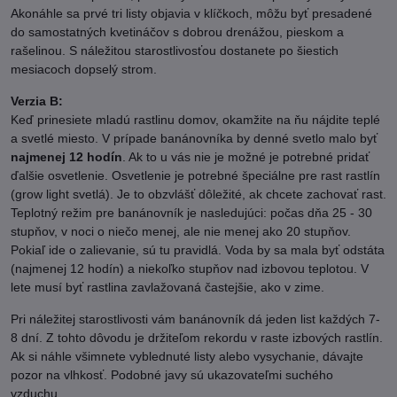
Akonáhle sa prvé tri listy objavia v klíčkoch, môžu byť presadené
do samostatných kvetináčov s dobrou drenážou, pieskom a
rašelinou. S náležitou starostlivosťou dostanete po šiestich
mesiacoch dopselý strom.
Verzia B:
Keď prinesiete mladú rastlinu domov, okamžite na ňu nájdite teplé
a svetlé miesto. V prípade banánovníka by denné svetlo malo byť
najmenej 12 hodín
. Ak to u vás nie je možné je potrebné pridať
ďalšie osvetlenie. Osvetlenie je potrebné špeciálne pre rast rastlín
(grow light svetlá). Je to obzvlášť dôležité, ak chcete zachovať rast.
Teplotný režim pre banánovník je nasledujúci: počas dňa 25 - 30
stupňov, v noci o niečo menej, ale nie menej ako 20 stupňov.
Pokiaľ ide o zalievanie, sú tu pravidlá. Voda by sa mala byť odstáta
(najmenej 12 hodín) a niekoľko stupňov nad izbovou teplotou. V
lete musí byť rastlina zavlažovaná častejšie, ako v zime.
Pri náležitej starostlivosti vám banánovník dá jeden list každých 7-
8 dní. Z tohto dôvodu je držiteľom rekordu v raste izbových rastlín.
Ak si náhle všimnete vyblednuté listy alebo vysychanie, dávajte
pozor na vlhkosť. Podobné javy sú ukazovateľmi suchého
vzduchu.