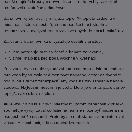
poteší majiteľa krásnym novým listom. Tento rýchly raszt robí
banánovník skutočne jedinečným.
Banánovníky sú rastliny milujúce teplo. Ak teplota vzduchu v
miestnosti, kde sa pestujú, klesne pod šestnásť stupňov,
nepriaznivo to ovplyvní rast a vývoj zelených domácich miláčikov.
Zalievanie banánovníka si vyžaduje osobitný prístup:
v lete potrebuje rastlina časté a bohaté zalievanie,
v zime, málo iba keď pôda vyschne v kvetináči
Zalievanie by sa malo vykonávať iba usadenou odstátou vodou a
táto voda by sa mala sedimentovať najmenej desať až dvanásť
hodín. Musíte tiež zabezpečiť, aby voda na zavlažovanie nebola
studená. Najlepším riešením je voda, ktorá je o tri až päť stupňov
teplejšia ako izbová teplota.
Ak je vzduch príliš suchý v miestnosti, potom banánovník prudko
spomaľuje vývoj, zatiaľ čo lístie na rastline môže byť matné a na
okrajoch môže uschnúť. Preto by ste mali starostlivo monitorovať
vlhkosť v miestnosti, kde sa nachádza rastlina.