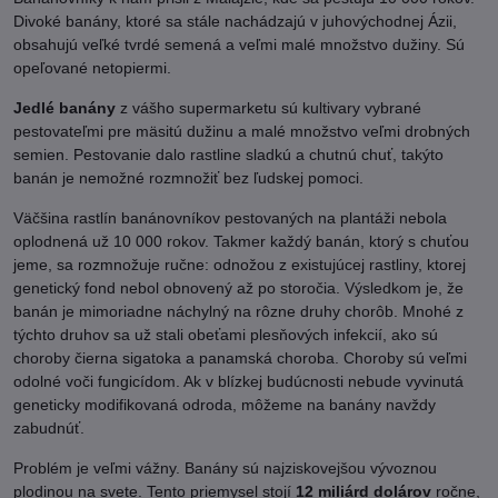
Divoké banány, ktoré sa stále nachádzajú v juhovýchodnej Ázii,
obsahujú veľké tvrdé semená a veľmi malé množstvo dužiny. Sú
opeľované netopiermi.
Jedlé banány
z vášho supermarketu sú kultivary vybrané
pestovateľmi pre mäsitú dužinu a malé množstvo veľmi drobných
semien. Pestovanie dalo rastline sladkú a chutnú chuť, takýto
banán je nemožné rozmnožiť bez ľudskej pomoci.
Väčšina rastlín banánovníkov pestovaných na plantáži nebola
oplodnená už 10 000 rokov. Takmer každý banán, ktorý s chuťou
jeme, sa rozmnožuje ručne: odnožou z existujúcej rastliny, ktorej
genetický fond nebol obnovený až po storočia. Výsledkom je, že
banán je mimoriadne náchylný na rôzne druhy chorôb. Mnohé z
týchto druhov sa už stali obeťami plesňových infekcií, ako sú
choroby čierna sigatoka a panamská choroba. Choroby sú veľmi
odolné voči fungicídom. Ak v blízkej budúcnosti nebude vyvinutá
geneticky modifikovaná odroda, môžeme na banány navždy
zabudnúť.
Problém je veľmi vážny. Banány sú najziskovejšou vývoznou
plodinou na svete. Tento priemysel stojí
12 miliárd dolárov
ročne,