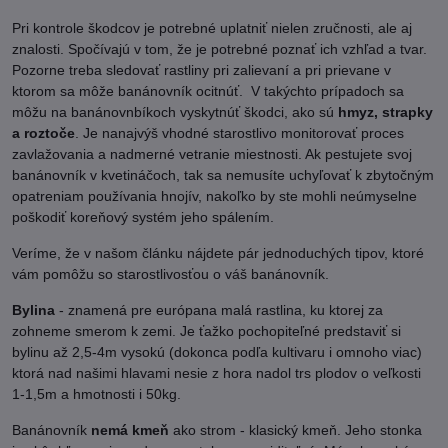
Pri kontrole škodcov je potrebné uplatniť nielen zručnosti, ale aj
znalosti. Spočívajú v tom, že je potrebné poznať ich vzhľad a tvar.
Pozorne treba sledovať rastliny pri zalievaní a pri prievane v
ktorom sa môže banánovník ocitnúť. V takýchto prípadoch sa
môžu na banánovnbíkoch vyskytnúť škodci, ako sú
hmyz, strapky
a roztoče
. Je nanajvýš vhodné starostlivo monitorovať proces
zavlažovania a nadmerné vetranie miestnosti. Ak pestujete svoj
banánovník v kvetináčoch, tak sa nemusíte uchyľovať k zbytočným
opatreniam používania hnojív, nakoľko by ste mohli neúmyselne
poškodiť koreňový systém jeho spálením.
Veríme, že v našom článku nájdete pár jednoduchých tipov, ktoré
vám pomôžu so starostlivosťou o váš banánovník.
Bylina
- znamená pre európana malá rastlina, ku ktorej za
zohneme smerom k zemi. Je ťažko pochopiteľné predstaviť si
bylinu až 2,5-4m vysokú (dokonca podľa kultivaru i omnoho viac)
ktorá nad našimi hlavami nesie z hora nadol trs plodov o veľkosti
1-1,5m a hmotnosti i 50kg.
Banánovník
nemá kmeň
ako strom - klasický kmeň. Jeho stonka