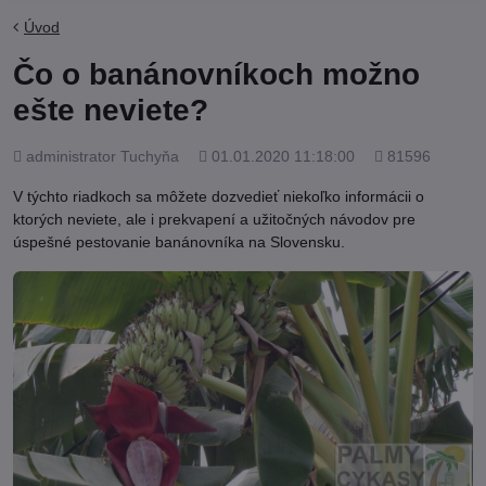
Úvod
Čo o banánovníkoch možno
ešte neviete?
Pridal
Pridané
Počet
administrator Tuchyňa
01.01.2020 11:18:00
81596
zobrazení
V týchto riadkoch sa môžete dozvedieť niekoľko informácii o
ktorých neviete, ale i prekvapení a užitočných návodov pre
úspešné pestovanie banánovníka na Slovensku.