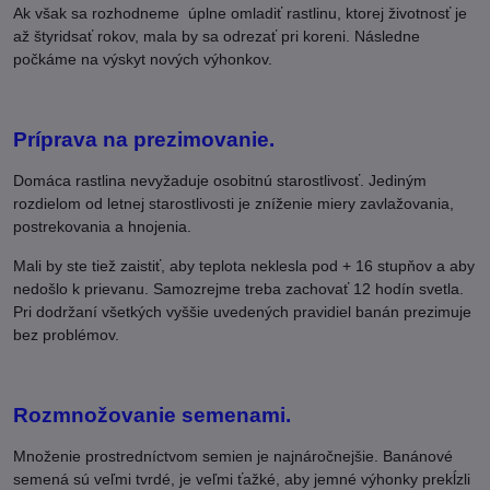
Ak však sa rozhodneme úplne omladiť rastlinu, ktorej životnosť je
až štyridsať rokov, mala by sa odrezať pri koreni. Následne
počkáme na výskyt nových výhonkov.
Príprava na prezimovanie.
Domáca rastlina nevyžaduje osobitnú starostlivosť. Jediným
rozdielom od letnej starostlivosti je zníženie miery zavlažovania,
postrekovania a hnojenia.
Mali by ste tiež zaistiť, aby teplota neklesla pod + 16 stupňov a aby
nedošlo k prievanu. Samozrejme treba zachovať 12 hodín svetla.
Pri dodržaní všetkých vyššie uvedených pravidiel banán prezimuje
bez problémov.
Rozmnožovanie semenami.
Množenie prostredníctvom semien je najnáročnejšie. Banánové
semená sú veľmi tvrdé, je veľmi ťažké, aby jemné výhonky prekĺzli