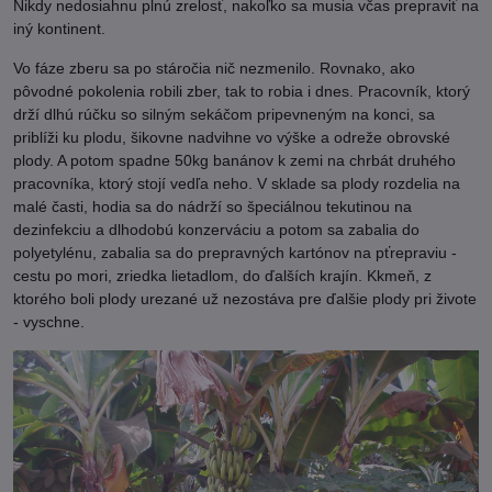
Nikdy nedosiahnu plnú zrelosť, nakoľko sa musia včas prepraviť na
iný kontinent.
Vo fáze zberu sa po stáročia nič nezmenilo. Rovnako, ako
pôvodné pokolenia robili zber, tak to robia i dnes. Pracovník, ktorý
drží dlhú rúčku so silným sekáčom pripevneným na konci, sa
priblíži ku plodu, šikovne nadvihne vo výške a odreže obrovské
plody. A potom spadne 50kg banánov k zemi na chrbát druhého
pracovníka, ktorý stojí vedľa neho. V sklade sa plody rozdelia na
malé časti, hodia sa do nádrží so špeciálnou tekutinou na
dezinfekciu a dlhodobú konzerváciu a potom sa zabalia do
polyetylénu, zabalia sa do prepravných kartónov na pťrepraviu -
cestu po mori, zriedka lietadlom, do ďalších krajín. Kkmeň, z
ktorého boli plody urezané už nezostáva pre ďalšie plody pri živote
- vyschne.