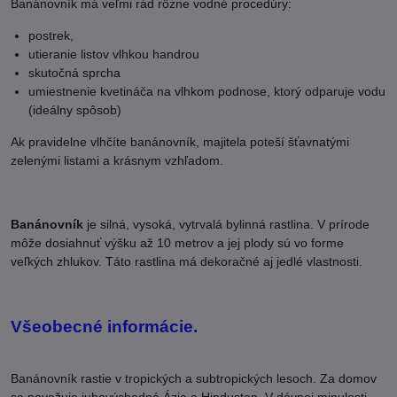
Banánovník má veľmi rád rôzne vodné procedúry:
postrek,
utieranie listov vlhkou handrou
skutočná sprcha
umiestnenie kvetináča na vlhkom podnose, ktorý odparuje vodu
(ideálny spôsob)
Ak pravidelne vlhčíte banánovník, majitela poteší šťavnatými
zelenými listami a krásnym vzhľadom.
Banánovník
je silná, vysoká, vytrvalá bylinná rastlina. V prírode
môže dosiahnuť výšku až 10 metrov a jej plody sú vo forme
veľkých zhlukov. Táto rastlina má dekoračné aj jedlé vlastnosti.
Všeobecné informácie.
Banánovník rastie v tropických a subtropických lesoch. Za domov
sa považuje juhovýchodná Ázia a Hindustan. V dávnej minulosti