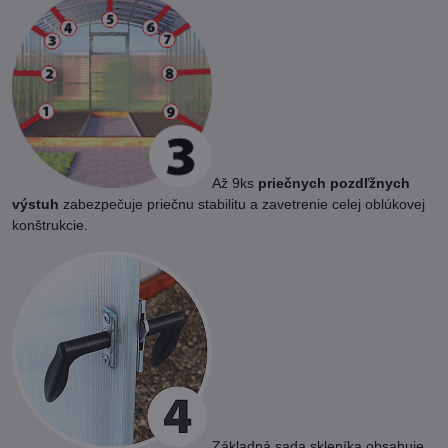
Až 9ks
priečnych pozdľžnych
výstuh
zabezpečuje priečnu stabilitu a zavetrenie celej oblúkovej
konštrukcie.
Základná sada skleníka obsahuje