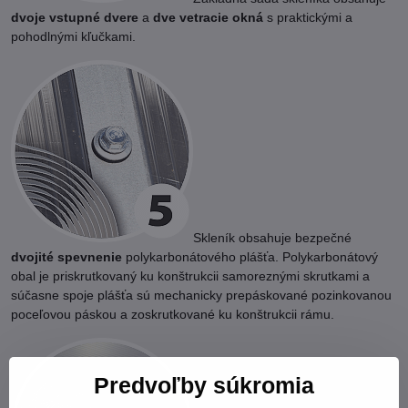
dvoje vstupné dvere
a
dve vetracie okná
s praktickými a
pohodlnými kľučkami.
Skleník obsahuje bezpečné
dvojité spevnenie
polykarbonátového plášťa. Polykarbonátový
obal je priskrutkovaný ku konštrukcii samoreznými skrutkami a
súčasne spoje plášťa sú mechanicky prepáskované pozinkovanou
poceľovou páskou a zoskrutkované ku konštrukcii rámu.
Predvoľby súkromia