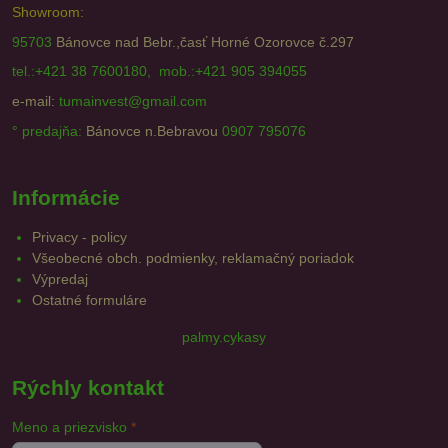
Showroom:
95703
Bánovce nad Bebr.,časť Horné Ozorovce č.297
tel.:+421 38 7600180, mob.:+421 905 394055
e-mail:
tumainvest@gmail.com
° predajňa:
Bánovce n.Bebravou
0907 795076
Informácie
Privacy - policy
Všeobecné obch. podmienky, reklamačný poriadok
Výpredaj
Ostatné formuláre
palmy.cykasy
Rýchly kontakt
Meno a priezvisko
*