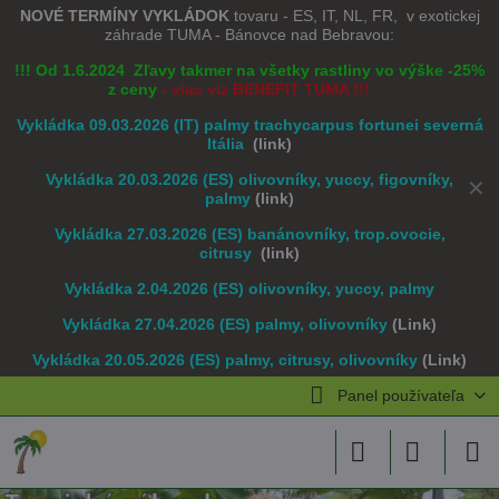
NOVÉ TERMÍNY VYKLÁDOK
tovaru - ES, IT, NL, FR, v exotickej
záhrade TUMA - Bánovce nad Bebravou:
!!! Od 1.6.2024 Zľavy takmer na všetky rastliny vo výške -25%
z ceny
- viac viz BENEFIT TUMA !!!
Vykládka 09.03.2026 (IT) palmy trachycarpus fortunei severná
Itália
(link)
Vykládka 20.03.2026 (ES) olivovníky, yuccy, figovníky,
✕
palmy
(link)
Vykládka 27.03.2026 (ES) banánovníky, trop.ovocie,
citrusy
(link)
Vykládka 2.04.2026 (ES) olivovníky, yuccy, palmy
Vykládka 27.04.2026 (ES) palmy, olivovníky
(Link)
Vykládka 20.05.2026 (ES) palmy, citrusy, olivovníky
(Link)
Panel používateľa