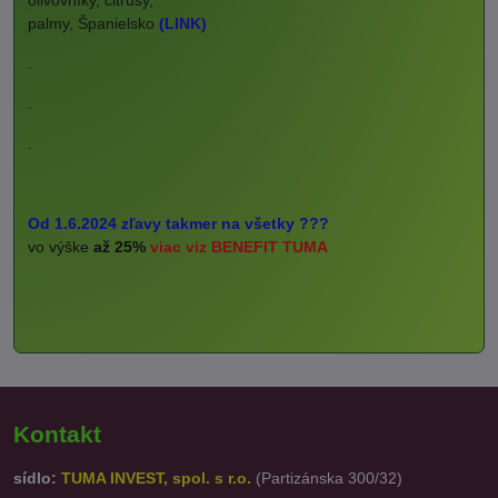
olivovníky, citrusy,
palmy, Španielsko
(LINK)
.
.
.
Od 1.6.2024 zľavy takmer na všetky ???
vo výške
až 25%
viac viz BENEFIT TUMA
Kontakt
sídlo:
TUMA INVEST, spol. s r.o.
(Partizánska 300/32)