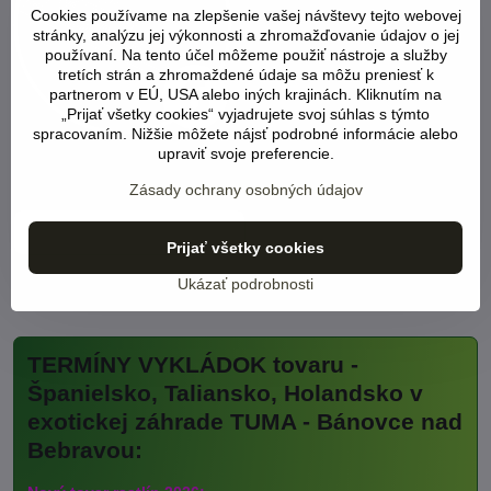
Cookies používame na zlepšenie vašej návštevy tejto webovej
stránky, analýzu jej výkonnosti a zhromažďovanie údajov o jej
používaní. Na tento účel môžeme použiť nástroje a služby
tretích strán a zhromaždené údaje sa môžu preniesť k
partnerom v EÚ, USA alebo iných krajinách. Kliknutím na
„Prijať všetky cookies“ vyjadrujete svoj súhlas s týmto
Palykarbonátový plášť skleníka
spracovaním. Nižšie môžete nájsť podrobné informácie alebo
obsahuje UV filter, ktorý bráni poškodeniu plášťa slnečným
upraviť svoje preferencie.
žiarením. Polykarbonát so životnosťou viac ako 15 rokov.
Zásady ochrany osobných údajov
Pozícia
Parametre
Prijať všetky cookies
Ukázať podrobnosti
TERMÍNY VYKLÁDOK tovaru -
Španielsko, Taliansko, Holandsko v
exotickej záhrade TUMA - Bánovce nad
Bebravou: