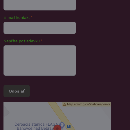
E-mail kontakt
*
Napíšte požiadavku
*
Odoslať