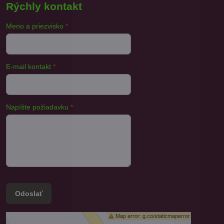
Rýchly kontakt
Meno a priezvisko
*
E-mail kontakt
*
Napíšte požiadavku
*
Odoslať