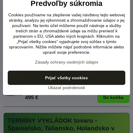
Predvoľby súkromia
Cycas Revoluta kmeň 50-60cm
Cookies používame na zlepšenie vašej návštevy tejto webovej
NA SKLADE
AKCIA
+ DARČEK !
stránky, analýzu jej výkonnosti a zhromažďovanie údajov o jej
používaní. Na tento účel môžeme použiť nástroje a služby
! BENEFIT zľava do -25% ÁNO
tretích strán a zhromaždené údaje sa môžu preniesť k
Na túto rastlinu poskytneme zľavu -20% na pol.kryt
partnerom v EÚ, USA alebo iných krajinách. Kliknutím na
Viď status produktu
„Prijať všetky cookies“ vyjadrujete svoj súhlas s týmto
363 €
spracovaním. Nižšie môžete nájsť podrobné informácie alebo
Do košíka
upraviť svoje preferencie.
Zásady ochrany osobných údajov
Cycas Revoluta
NA SKLADE
AKCIA
+ DARČEK !
! BENEFIT zľava do -25% ÁNO
Prijať všetky cookies
Na túto rastlinu poskytneme zľavu -20% na pol.kryt
Ukázať podrobnosti
Viď status produktu
495 €
Do košíka
TERMÍNY VYKLÁDOK tovaru -
Španielsko, Taliansko, Holandsko v