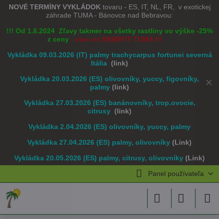
NOVÉ TERMÍNY VYKLÁDOK
tovaru - ES, IT, NL, FR, v exotickej
záhrade TUMA - Bánovce nad Bebravou:
!!! Od 1.6.2024 Zľavy takmer na všetky rastliny vo výške -25%
z ceny
- viac viz BENEFIT TUMA !!!
Vykládka 09.03.2026 (IT) palmy trachycarpus fortunei severná
Itália
(link)
Vykládka 20.03.2026 (ES) olivovníky, yuccy, figovníky,
✕
palmy
(link)
Vykládka 27.03.2026 (ES) banánovníky, trop.ovocie,
citrusy
(link)
Vykládka 2.04.2026 (ES) olivovníky, yuccy, palmy
Vykládka 27.04.2026 (ES) palmy, olivovníky
(Link)
Vykládka 20.05.2026 (ES) palmy, citrusy, olivovníky
(Link)
Panel používateľa