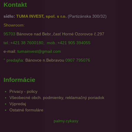
Kontakt
sídlo:
TUMA INVEST, spol. s r.o.
(Partizánska 300/32)
Showroom:
95703
Bánovce nad Bebr.,časť Horné Ozorovce č.297
tel.:+421 38 7600180, mob.:+421 905 394055
e-mail:
tumainvest@gmail.com
° predajňa:
Bánovce n.Bebravou
0907 795076
Informácie
Privacy - policy
Všeobecné obch. podmienky, reklamačný poriadok
Výpredaj
Ostatné formuláre
palmy.cykasy