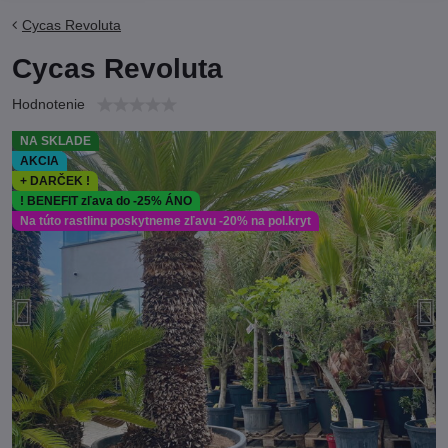
Cycas Revoluta
Cycas Revoluta
Hodnotenie
NA SKLADE
AKCIA
+ DARČEK !
! BENEFIT zľava do -25% ÁNO
Na túto rastlinu poskytneme zľavu -20% na pol.kryt