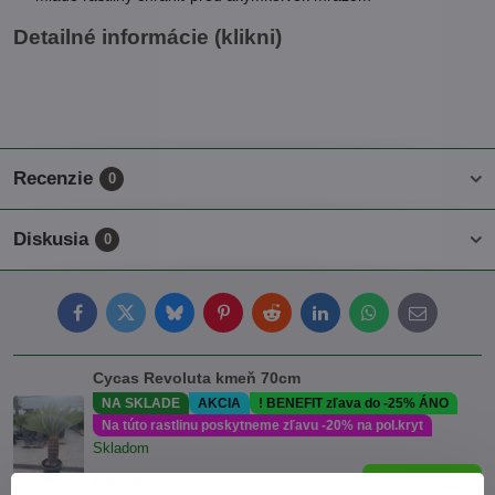
Detailné informácie (klikni)
Recenzie
0
Diskusia
0
Facebook
Twitter
Bluesky
Pinterest
Reddit
LinkedIn
WhatsApp
E-
mail
Cycas Revoluta kmeň 70cm
NA SKLADE
AKCIA
! BENEFIT zľava do -25% ÁNO
Na túto rastlinu poskytneme zľavu -20% na pol.kryt
Skladom
560 €
Do košíka