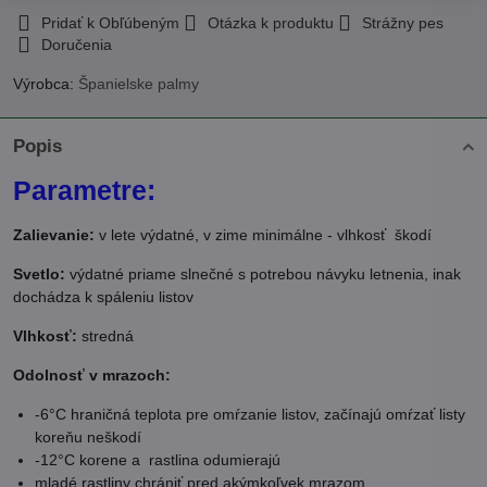
Pridať k Obľúbeným
Otázka k produktu
Strážny pes
Doručenia
Výrobca:
Španielske palmy
Popis
Parametre:
Zalievanie:
v lete výdatné, v zime minimálne - vlhkosť škodí
Svetlo:
výdatné priame slnečné s potrebou návyku letnenia, inak
dochádza k spáleniu listov
Vlhkosť:
stredná
Odolnosť v mrazoch:
-6°C hraničná teplota pre omŕzanie listov, začínajú omŕzať listy
koreňu neškodí
-12°C korene a rastlina odumierajú
mladé rastliny chrániť pred akýmkoľvek mrazom