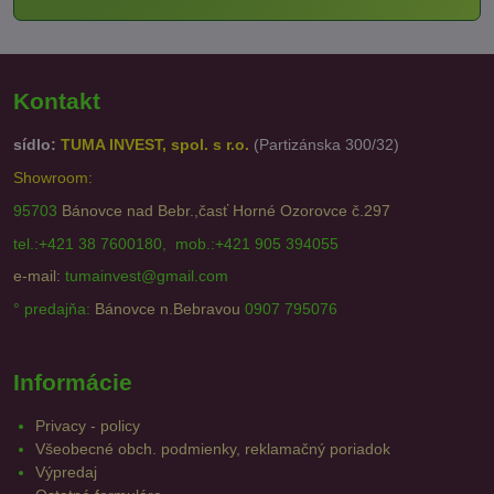
Kontakt
sídlo:
TUMA INVEST, spol. s r.o.
(Partizánska 300/32)
Showroom:
95703
Bánovce nad Bebr.,časť Horné Ozorovce č.297
tel.:+421 38 7600180, mob.:+421 905 394055
e-mail:
tumainvest@gmail.com
° predajňa:
Bánovce n.Bebravou
0907 795076
Informácie
Privacy - policy
Všeobecné obch. podmienky, reklamačný poriadok
Výpredaj