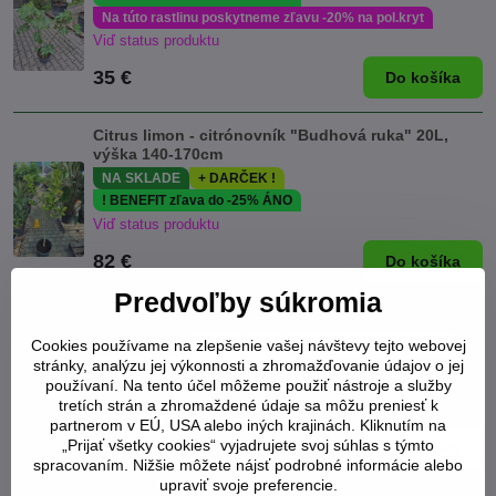
Na túto rastlinu poskytneme zľavu -20% na pol.kryt
Viď status produktu
35 €
Do košíka
Citrus limon - citrónovník "Budhová ruka" 20L,
výška 140-170cm
NA SKLADE
+ DARČEK !
! BENEFIT zľava do -25% ÁNO
Viď status produktu
82 €
Do košíka
Predvoľby súkromia
Ficus carica figovník 20/25
NA SKLADE
+ DARČEK !
MRAZUVZDORNÁ -20°C
Cookies používame na zlepšenie vašej návštevy tejto webovej
stránky, analýzu jej výkonnosti a zhromažďovanie údajov o jej
! BENEFIT zľava do -25% ÁNO
používaní. Na tento účel môžeme použiť nástroje a služby
Na túto rastlinu poskytneme zľavu -20% na pol.kryt
tretích strán a zhromaždené údaje sa môžu preniesť k
Viď status produktu
partnerom v EÚ, USA alebo iných krajinách. Kliknutím na
„Prijať všetky cookies“ vyjadrujete svoj súhlas s týmto
185 €
Do košíka
spracovaním. Nižšie môžete nájsť podrobné informácie alebo
upraviť svoje preferencie.