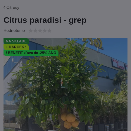
Citrusy
Citrus paradisi - grep
Hodnotenie
NA SKLADE
+ DARČEK !
! BENEFIT zľava do -25% ÁNO