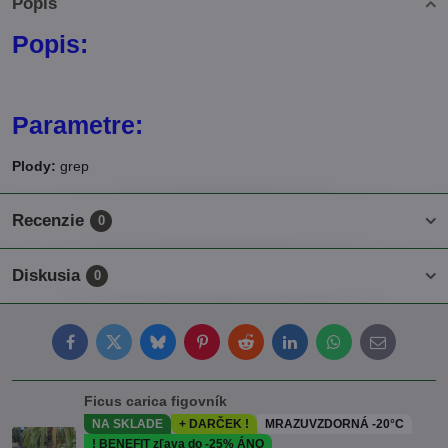
Popis
Popis:
Parametre:
Plody:
grep
Recenzie
0
Diskusia
0
Facebook
Twitter
Bluesky
Pinterest
Reddit
LinkedIn
WhatsApp
E-
mail
Ficus carica figovník
NA SKLADE
+ DARČEK !
MRAZUVZDORNÁ -20°C
! BENEFIT zľava do -25% ÁNO