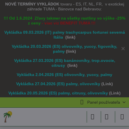
NOVÉ TERMÍNY VYKLÁDOK
tovaru - ES, IT, NL, FR, v exotickej
záhrade TUMA - Bánovce nad Bebravou:
!!! Od 1.6.2024 Zľavy takmer na všetky rastliny vo výške -25%
z ceny
- viac viz BENEFIT TUMA !!!
Vykládka 09.03.2026 (IT) palmy trachycarpus fortunei severná
Itália
(link)
Vykládka 20.03.2026 (ES) olivovníky, yuccy, figovníky,
✕
palmy
(link)
Vykládka 27.03.2026 (ES) banánovníky, trop.ovocie,
citrusy
(link)
Vykládka 2.04.2026 (ES) olivovníky, yuccy, palmy
Vykládka 27.04.2026 (ES) palmy, olivovníky
(Link)
Vykládka 20.05.2026 (ES) palmy, citrusy, olivovníky
(Link)
Panel používateľa