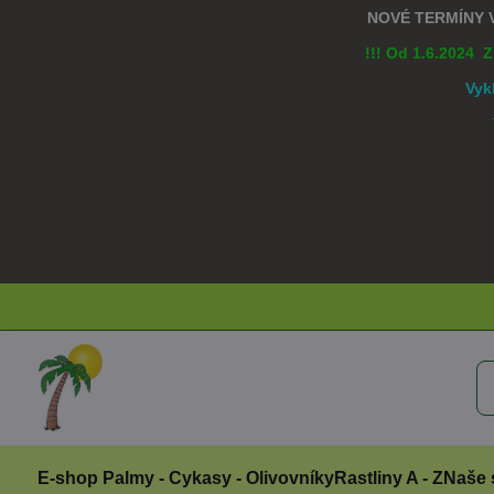
NOVÉ TERMÍNY
!!! Od 1.6.2024 
Vyk
E-shop Palmy - Cykasy - Olivovníky
Rastliny A - Z
Naše 