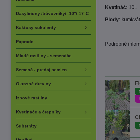
Kvetináč:
10L
Dasyliriony /trávovníky/ -10°/-17°C
Plody:
kumkvá
Kaktusy sukulenty
Paprade
Podrobné infor
Mladé rastliny - semenáče
Semená - predaj semien
Fi
Okrasné dreviny
Izbové rastliny
Kvetináče a črepníky
Ci
Substráty