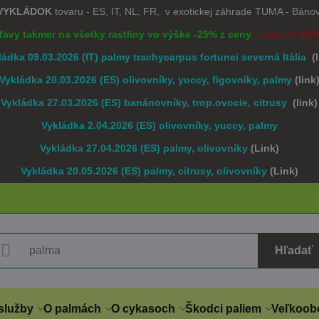
 VYKLÁDOK
tovaru - ES, IT, NL, FR, v exotickej záhrade TUMA - Bán
Zľavy takmer na všetky rastliny vo výške -25% z ceny
- viac viz BE
ládka 09.03.2026 (IT) palmy trachycarpus fortunei severná Itália
(
Vykládka 20.03.2026 (ES) olivovníky, yuccy, figovníky, palmy
(link
Vykládka 27.03.2026 (ES) banánovníky, trop.ovocie, citrusy
(link)
Vykládka 2.04.2026 (ES) olivovníky, yuccy, palmy
Vykládka 27.04.2026 (ES) palmy, olivovníky
(Link)
Vykládka 20.05.2026 (ES) palmy, citrusy, olivovníky
(Link)
Hľadať
služby
O palmách
O cykasoch
Škodci paliem
Veľkoob