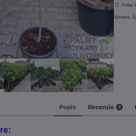
Pridať
Výrobca:
Š
Popis
Recenzie
0
re: