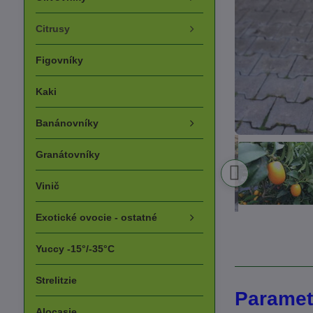
Citrusy
Figovníky
Kaki
Banánovníky
Granátovníky
Vinič
Exotické ovocie - ostatné
Yuccy -15°/-35°C
Strelitzie
Paramet
Alocasie