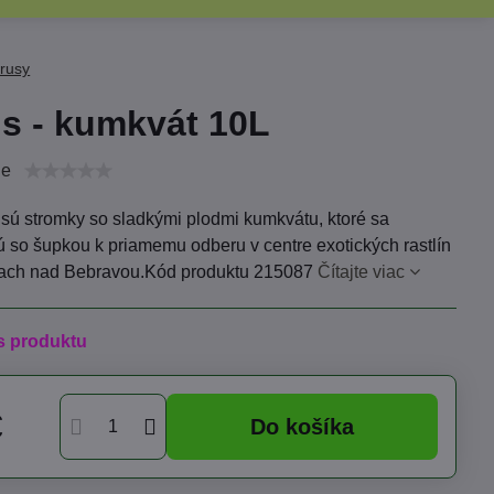
trusy
us - kumkvát 10L
ie
sú stromky so sladkými plodmi kumkvátu, ktoré sa
 so šupkou k priamemu odberu v centre exotických rastlín
ach nad Bebravou.Kód produktu 215087
Čítajte viac
s produktu
€
Do košíka