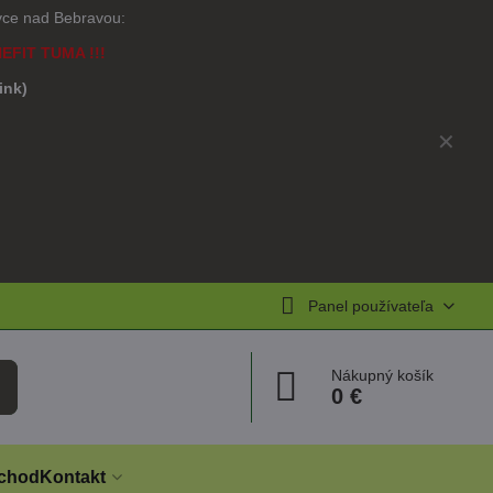
ovce nad Bebravou:
NEFIT TUMA !!!
link)
)
✕
Panel používateľa
Nákupný košík
0 €
chod
Kontakt