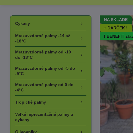
NA SKLADE
Cykasy
+ DARČEK !
Mrazuvzdorné palmy -14 až
! BENEFIT zľa
-18°C
Mrazuvzdorné palmy od -10
do -13°C
Mrazuvzdorné palmy od -5 do
-9°C
Mrazuvzdorné palmy od 0 do
-4°C
Tropické palmy
Veľké reprezentačné palmy a
cykasy
Olivovníky