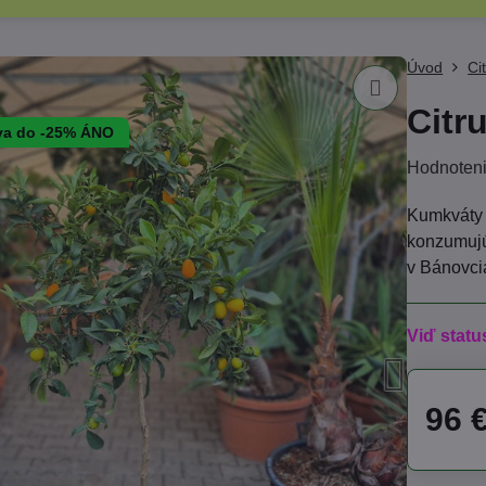
Úvod
Ci
Citr
va do -25% ÁNO
Hodnoten
Kumkváty 
konzumujú
v Bánovci
Viď statu
96 