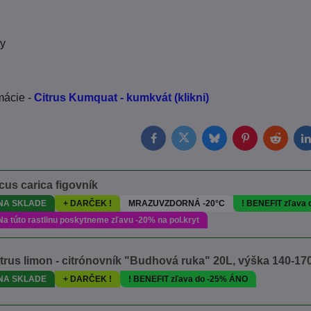
ty
mácie -
Citrus Kumquat - kumkvát (klikni)
Facebook
Twitter
Bluesky
Pinterest
Reddit
L
cus carica figovník
NA SKLADE
+ DARČEK !
MRAZUVZDORNÁ -20°C
! BENEFIT zľava
Na túto rastlinu poskytneme zľavu -20% na pol.kryt
trus limon - citrónovník "Budhová ruka" 20L, výška 140-1
NA SKLADE
+ DARČEK !
! BENEFIT zľava do -25% ÁNO