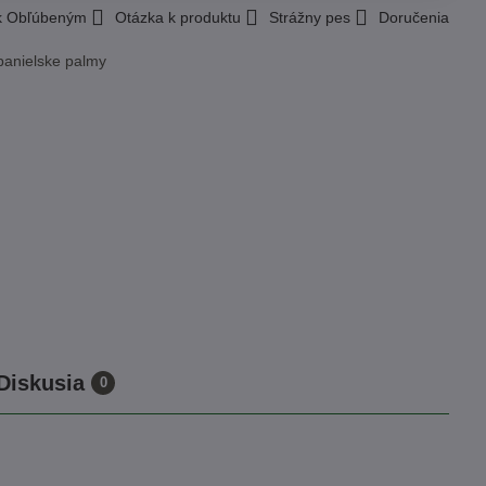
 k Obľúbeným
Otázka k produktu
Strážny pes
Doručenia
panielske palmy
Diskusia
0