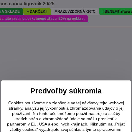
cus carica figovník 20/25
NA SKLADE
+ DARČEK !
MRAZUVZDORNÁ -20°C
! BENEFIT zľava
Na túto rastlinu poskytneme zľavu -20% na pol.kryt
Predvoľby súkromia
Cookies používame na zlepšenie vašej návštevy tejto webovej
stránky, analýzu jej výkonnosti a zhromažďovanie údajov o jej
používaní. Na tento účel môžeme použiť nástroje a služby
tretích strán a zhromaždené údaje sa môžu preniesť k
partnerom v EÚ, USA alebo iných krajinách. Kliknutím na „Prijať
všetky cookies“ vyjadrujete svoj súhlas s týmto spracovaním.