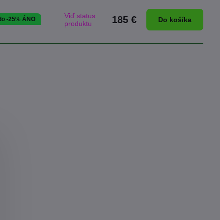
Viď status
185 €
 do -25% ÁNO
Do košíka
produktu