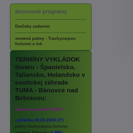
Bonusové programy
Darčeky zadarmo
semená palmy - Trachycarpus
fortunei a iné
TERMÍNY VYKLÁDOK
tovaru - Španielsko,
Taliansko, Holandsko v
exotickej záhrade
TUMA - Bánovce nad
Bebravou:
Nový tovar rastlín 2026:
vykládka 09.03.2026 (IT)
palmy trachycarpus fortunei,
severné Taliansko
(LINK)