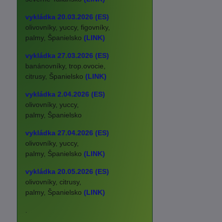
vykládka 20.03.2026 (ES)
olivovníky, yuccy, figovníky,
palmy, Španielsko
(LINK)
vykládka 27.03.2026 (ES)
banánovníky, trop.ovocie,
citrusy, Španielsko
(LINK)
vykládka 2.04.2026 (ES)
olivovníky, yuccy,
palmy, Španielsko
vykládka 27.04.2026 (ES)
olivovníky, yuccy,
palmy, Španielsko
(LINK)
vykládka 20.05.2026 (ES)
olivovníky, citrusy,
palmy, Španielsko
(LINK)
.