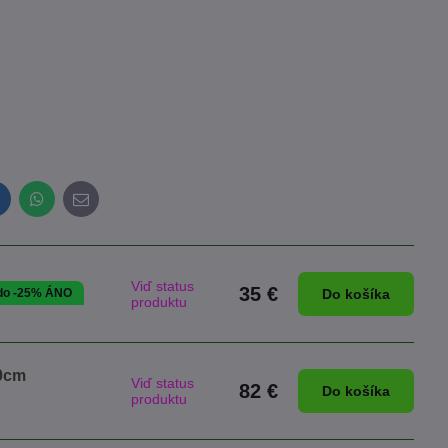
inkedIn
WhatsApp
E-
mail
Viď status
35 €
 do -25% ÁNO
Do košíka
produktu
70cm
Viď status
82 €
Do košíka
produktu