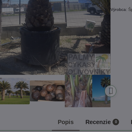
Výrobca:
Š
Popis
Recenzie
0