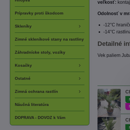
Hnojivá
veľkosť:
kontaj
Prípravky proti škodcom
Odolnosť v mr
-12°C hranič
Skleníky
-14°C rastli
Zimné skleníkové stany na rastliny
Detailné in
Záhradnícke stoly, vozíky
Vek paliem Jub
Kosačky
Ostatné
Zimná ochrana rastlín
C
Náučná literatúra
DOPRAVA - DOVOZ k Vám
C