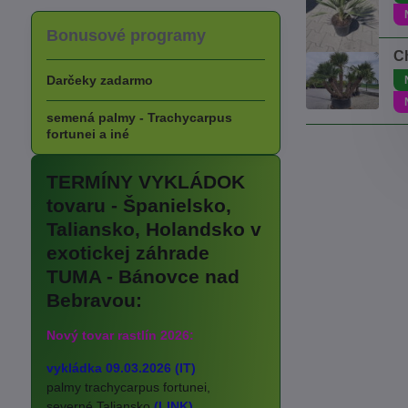
Bonusové programy
C
Darčeky zadarmo
semená palmy - Trachycarpus
fortunei a iné
TERMÍNY VYKLÁDOK
tovaru - Španielsko,
Taliansko, Holandsko v
exotickej záhrade
TUMA - Bánovce nad
Bebravou:
Nový tovar rastlín 2026:
vykládka 09.03.2026 (IT)
palmy trachycarpus fortunei,
severné Taliansko
(LINK)