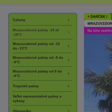
+ DARČEK !
Cykasy
MRAZUVZDOR
Mrazuvzdorné palmy -14 až
Na túto rastli
-18°C
Mrazuvzdorné palmy od -10
do -13°C
Mrazuvzdorné palmy od -5 do
-9°C
Mrazuvzdorné palmy od 0 do
-4°C
Tropické palmy
Veľké reprezentačné palmy a
cykasy
Olivovníky