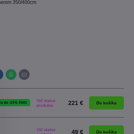
ajnerom 350/400cm
inkedIn
WhatsApp
E-
mail
Viď status
221 €
va do -25% ÁNO
Do košíka
produktu
Viď status
49 €
Do košíka