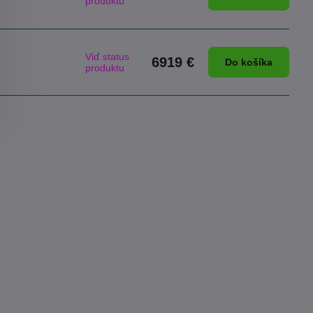
produktu
Viď status
6919 €
Do košíka
produktu