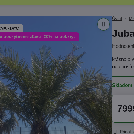
Úvod
Mr
NÁ -14°C
Juba
nu poskytneme zľavu -20% na pol.kryt
Hodnoten
krásna a 
odolnosťo
Skladom
799
Pridať