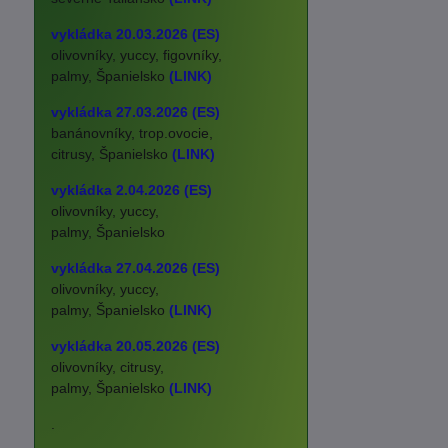
vykládka 20.03.2026 (ES)
olivovníky, yuccy, figovníky,
palmy, Španielsko
(LINK)
vykládka 27.03.2026 (ES)
banánovníky, trop.ovocie,
citrusy, Španielsko
(LINK)
vykládka 2.04.2026 (ES)
olivovníky, yuccy,
palmy, Španielsko
vykládka 27.04.2026 (ES)
olivovníky, yuccy,
palmy, Španielsko
(LINK)
vykládka 20.05.2026 (ES)
olivovníky, citrusy,
palmy, Španielsko
(LINK)
.