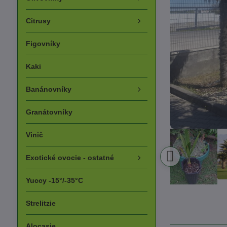
Citrusy
Figovníky
Kaki
Banánovníky
Granátovníky
Vinič
Exotické ovocie - ostatné
Yuccy -15°/-35°C
Strelitzie
Alocasie