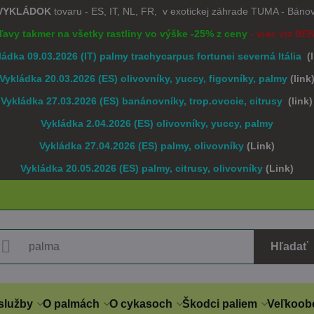
 VYKLÁDOK
tovaru - ES, IT, NL, FR, v exotickej záhrade TUMA - Bán
Zľavy takmer na všetky rastliny vo výške -25% z ceny
- viac viz BE
ládka 09.03.2026 (IT) palmy trachycarpus fortunei severná Itália
(
Vykládka 20.03.2026 (ES) olivovníky, yuccy, figovníky, palmy
(link
Vykládka 27.03.2026 (ES) banánovníky, trop.ovocie, citrusy
(link)
Vykládka 2.04.2026 (ES) olivovníky, yuccy, palmy
Vykládka 27.04.2026 (ES) palmy, olivovníky
(Link)
Vykládka 20.05.2026 (ES) palmy, citrusy, olivovníky
(Link)
Hľadať
služby
O palmách
O cykasoch
Škodci paliem
Veľkoob