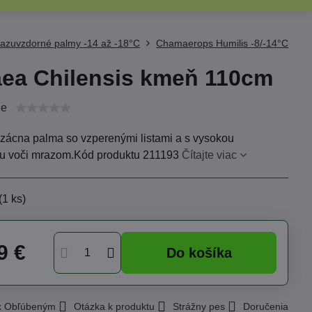
azuvzdorné palmy -14 až -18°C
Chamaerops Humilis -8/-14°C
ea Chilensis kmeň 110cm
ie
vzácna palma so vzperenými listami a s vysokou
u voči mrazom.Kód produktu 211193
Čítajte viac
(
1
ks)
9 €
Do košíka
 k Obľúbeným
Otázka k produktu
Strážny pes
Doručenia