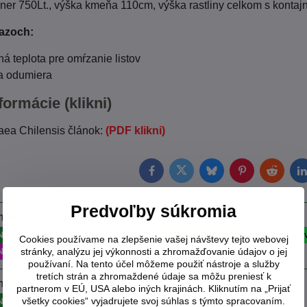
ner 750Lt., výška kmeňa 110cm, výška rastliny celkom s kont
azoch:
ná teplota pre omŕzanie listov
na odumiera
formácie (klikni)
aea Chilensis článok:
(PDF klikni)
Facebook
Twitter
Bluesky
Pinterest
Reddit
L
Predvoľby súkromia
hamaerops Humilis 45 L
NA SKLADE
MRAZUVZDORNÁ -15°C
Dovoz SK 2024
! BENEFIT zľa
Cookies používame na zlepšenie vašej návštevy tejto webovej
stránky, analýzu jej výkonnosti a zhromažďovanie údajov o jej
Na túto rastlinu poskytneme zľavu -20% na pol.kryt
používaní. Na tento účel môžeme použiť nástroje a služby
tretích strán a zhromaždené údaje sa môžu preniesť k
hamaerops Humilis 5 L
partnerom v EÚ, USA alebo iných krajinách. Kliknutím na „Prijať
všetky cookies“ vyjadrujete svoj súhlas s týmto spracovaním.
NA SKLADE
MRAZUVZDORNÁ -15°C
! BENEFIT zľava do -25% ÁNO