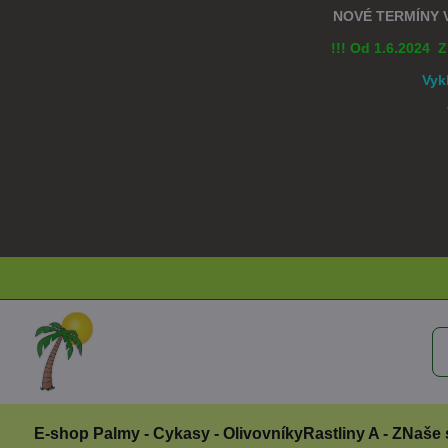
NOVÉ TERMÍNY
!!! Od 1.6.2024 
Vyk
E-shop Palmy - Cykasy - Olivovníky
Rastliny A - Z
Naše 