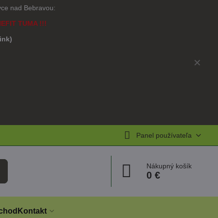
ovce nad Bebravou:
NEFIT TUMA !!!
link)
)
✕
Panel používateľa
Nákupný košík
0 €
chod
Kontakt