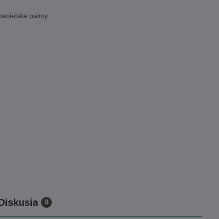
panielske palmy
Diskusia
0