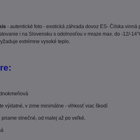
sis
- autentické foto - exotická záhrada dovoz ES- Čilska vinn
stovanie i na Slovensku s odolnosťou v mraze max. do -12/-14°
vyžaduje extrémne vysoké teplo.
re:
dnokmeňová
te výdatné, v zime minimálne - vlhkosť viac škodí
 priame slnečné, od malej až po veľké,
ná