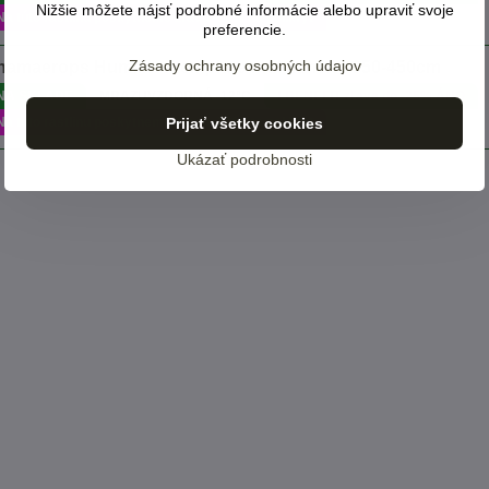
Nižšie môžete nájsť podrobné informácie alebo upraviť svoje
Na túto rastlinu poskytneme zľavu -20% na pol.kryt
preferencie.
Zásady ochrany osobných údajov
hamaerops Humilis exemplare multikmene 350-450cm
NA SKLADE
MRAZUVZDORNÁ -12°C
! BENEFIT zľava do -25% ÁNO
Na túto rastlinu poskytneme zľavu -20% na pol.kryt
Prijať všetky cookies
Ukázať podrobnosti