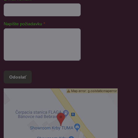
Napíšte požiadavku
*
Odoslať