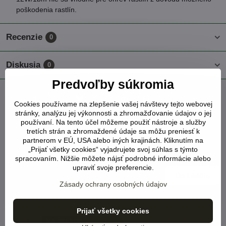
poškodenia rastlín.
Recenzie
0
Diskusia
0
Predvoľby súkromia
Facebook
Twitter
Bluesky
Pinterest
Reddit
LinkedIn
WhatsApp
E-
Cookies používame na zlepšenie vašej návštevy tejto webovej
mail
stránky, analýzu jej výkonnosti a zhromažďovanie údajov o jej
používaní. Na tento účel môžeme použiť nástroje a služby
Vyhrievací kábel na rastliny dĺžka 30m výkon 6-
tretích strán a zhromaždené údaje sa môžu preniesť k
10W/1bm
partnerom v EÚ, USA alebo iných krajinách. Kliknutím na
NA SKLADE
NOVINKA
„Prijať všetky cookies“ vyjadrujete svoj súhlas s týmto
spracovaním. Nižšie môžete nájsť podrobné informácie alebo
Viď status produktu
upraviť svoje preferencie.
68 €
Do košíka
Zásady ochrany osobných údajov
Vyhrievací kábel na rastliny dĺžka 40m výkon 6-
10W/1bm
Prijať všetky cookies
NA SKLADE
NOVINKA