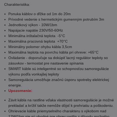
Charakteristika:
Ponuka káblov o dľžke od 1m do 20m
Prívodné vedenie s hermetickým gumenným potrubím 3m
Jednotkový výkon - 10W/1bm
Napájacie napätie 230V/50-60Hz
Minimálna inštalačná teplota -5°C
Maximálna pracovná teplota +70°C
Minimálny polomer ohybu kábla 3,5cm
Maximálna teplota na povrchu kábla pri ohreve: +65°C
Ovládanie - doporučuje sa dokúpiť lacný regulátor teploty so
zásuvkov - termostat pre nastavenie spínania
SMART káble sú inteligentné so schopnosťou samoregulácie
výkonu podľa vonkajšej teploty
Samoregulácia umožňuje značnú úsporu spotreby elektrickej
energie.
Upozornenie:
Závit kábla na rastline vďaka vlastnosti samoregulácie je možné
prekladať a krížiť takže nemôže dôjsť k prehriatiu a poškodeniu.
Ohrievacie káble priemyselného charakteru s výkobom nad
12W/1bm nie sú vhodné pre ohrev rastlín z dôvodu možného