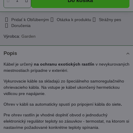
Do košíka
Pridať k Obľúbeným
Otázka k produktu
Strážny pes
Doručenia
Výrobca:
Garden
Popis
Kábel je určený
na ochranu exotických rastlín
v nevykurovaných
miestnostiach prípadne v exteriéri.
Vykurovacie káble sa skladajú zo špeciálneho samoregulačného
ohrievacieho kábla. Na vstupe je kábel ukončený hermetickou
vidlicou pre napájanie.
Ohrev v kábli sa automaticky spustí po pripojení kábla do siete
.
Pre ohrev rastlín je vhodné doplniť obvod o jednoduchý
elektronický regulátor teploty so zásuvkov - termostat, na ktorom si
nastavíme požadované konkrétne teploty spínania.