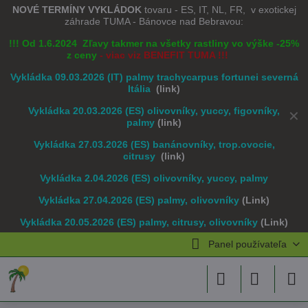
NOVÉ TERMÍNY VYKLÁDOK
tovaru - ES, IT, NL, FR, v exotickej
záhrade TUMA - Bánovce nad Bebravou:
!!! Od 1.6.2024 Zľavy takmer na všetky rastliny vo výške -25%
z ceny
- viac viz BENEFIT TUMA !!!
Vykládka 09.03.2026 (IT) palmy trachycarpus fortunei severná
Itália
(link)
Vykládka 20.03.2026 (ES) olivovníky, yuccy, figovníky,
✕
palmy
(link)
Vykládka 27.03.2026 (ES) banánovníky, trop.ovocie,
citrusy
(link)
Vykládka 2.04.2026 (ES) olivovníky, yuccy, palmy
Vykládka 27.04.2026 (ES) palmy, olivovníky
(Link)
Vykládka 20.05.2026 (ES) palmy, citrusy, olivovníky
(Link)
Panel používateľa