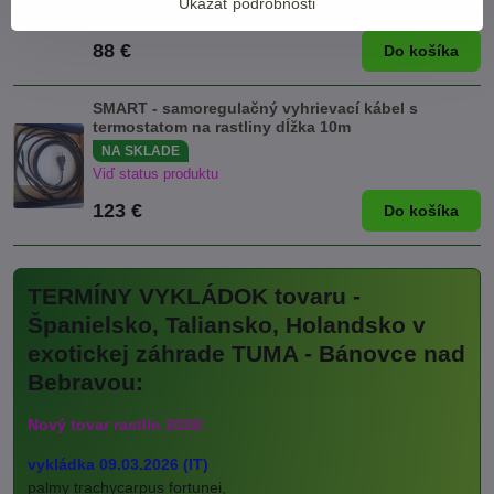
Ukázať podrobnosti
Viď status produktu
88 €
Do košíka
SMART - samoregulačný vyhrievací kábel s
termostatom na rastliny dĺžka 10m
NA SKLADE
Viď status produktu
123 €
Do košíka
TERMÍNY VYKLÁDOK tovaru -
Španielsko, Taliansko, Holandsko v
exotickej záhrade TUMA - Bánovce nad
Bebravou:
Nový tovar rastlín 2026:
vykládka 09.03.2026 (IT)
palmy trachycarpus fortunei,