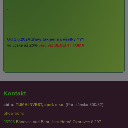
.
.
Od 1.6.2024 zľavy takmer na všetky ???
vo výške
až 25%
viac viz BENEFIT TUMA
Kontakt
sídlo:
TUMA INVEST, spol. s r.o.
(Partizánska 300/32)
Showroom:
95703
Bánovce nad Bebr.,časť Horné Ozorovce č.297