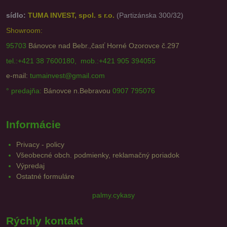
sídlo:
TUMA INVEST, spol. s r.o.
(Partizánska 300/32)
Showroom:
95703
Bánovce nad Bebr.,časť Horné Ozorovce č.297
tel.:+421 38 7600180, mob.:+421 905 394055
e-mail:
tumainvest@gmail.com
° predajňa:
Bánovce n.Bebravou
0907 795076
Informácie
Privacy - policy
Všeobecné obch. podmienky, reklamačný poriadok
Výpredaj
Ostatné formuláre
palmy.cykasy
Rýchly kontakt