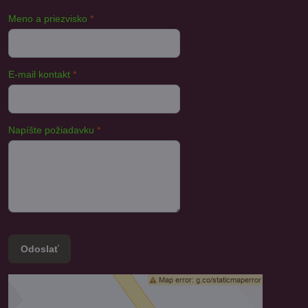
Meno a priezvisko
*
E-mail kontakt
*
Napíšte požiadavku
*
Odoslať