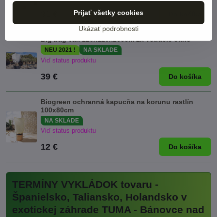
Prijať všetky cookies
31 €
Do košíka
Ukázať podrobnosti
Big bag vak 120x120x200cm 2x vetracie okno
NEU 2021 !
NA SKLADE
Viď status produktu
39 €
Do košíka
Biogreen ochranná kapucňa na korunu rastlín
100x80cm
NA SKLADE
Viď status produktu
12 €
Do košíka
TERMÍNY VYKLÁDOK tovaru -
Španielsko, Taliansko, Holandsko v
exotickej záhrade TUMA - Bánovce nad