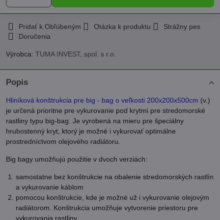
Pridať k Obľúbeným
Otázka k produktu
Strážny pes
Doručenia
Výrobca:
TUMA INVEST, spol. s r.o.
Popis
Hliníková konštrukcia pre big - bag o veľkosti 200x200x500cm
(v.)
je určená prioritne pre vykurovanie pod krytmi pre stredomorské
rastliny typu big-bag. Je vyrobená na mieru pre špeciálny
hrubostenný kryt, ktorý je možné i vykurovať optimálne
prostredníctvom olejového radiátoru.
Big bagy umožňujú použitie v dvoch verziách:
samostatne bez konštrukcie na obalenie stredomorských rastlín
a vykurovanie káblom
pomocou konštrukcie, kde je možné už i vykurovanie olejovým
radiátorom. Konštrukcia umožňuje vytvorenie priestoru pre
vykurovania rastliny.