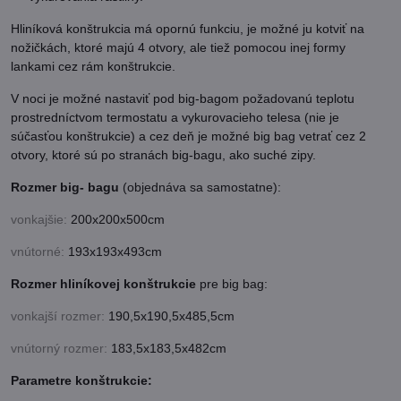
Hliníková konštrukcia má opornú funkciu, je možné ju kotviť na
nožičkách, ktoré majú 4 otvory, ale tiež pomocou inej formy
lankami cez rám konštrukcie.
V noci je možné nastaviť pod big-bagom požadovanú teplotu
prostredníctvom termostatu a vykurovacieho telesa (nie je
súčasťou konštrukcie) a cez deň je možné big bag vetrať cez 2
otvory, ktoré sú po stranách big-bagu, ako suché zipy.
Rozmer big- bagu
(objednáva sa samostatne):
vonkajšie:
200x200x500cm
vnútorné:
193x193x493cm
Rozmer hliníkovej konštrukcie
pre big bag:
vonkajší rozmer:
190,5x190,5x485,5cm
vnútorný rozmer:
183,5x183,5x482cm
Parametre konštrukcie: