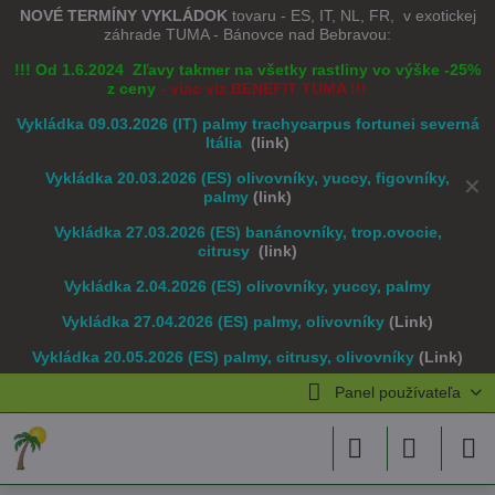
NOVÉ TERMÍNY VYKLÁDOK
tovaru - ES, IT, NL, FR, v exotickej
záhrade TUMA - Bánovce nad Bebravou:
!!! Od 1.6.2024 Zľavy takmer na všetky rastliny vo výške -25%
z ceny
- viac viz BENEFIT TUMA !!!
Vykládka 09.03.2026 (IT) palmy trachycarpus fortunei severná
Itália
(link)
Vykládka 20.03.2026 (ES) olivovníky, yuccy, figovníky,
✕
palmy
(link)
Vykládka 27.03.2026 (ES) banánovníky, trop.ovocie,
citrusy
(link)
Vykládka 2.04.2026 (ES) olivovníky, yuccy, palmy
Vykládka 27.04.2026 (ES) palmy, olivovníky
(Link)
Vykládka 20.05.2026 (ES) palmy, citrusy, olivovníky
(Link)
Panel používateľa