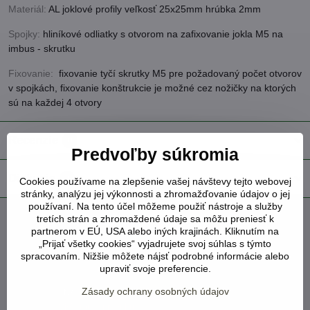
Materiál:
AL joklové profily veľkosť 25x25mm hrúbka 2mm
Spojky:
hliníkové odliatky s otvorom na zafixovanie jokla M5 na
imbus - skrutku
Fixovanie:
fixovanie tyčí skrutky M5 pre požadovaný počet otvorov
v spojkách, fixovanie konštrukcie je možné cez nožičky na ktorých
sú na každej 4 otvory
Recenzie
0
Predvoľby súkromia
Diskusia
0
Cookies používame na zlepšenie vašej návštevy tejto webovej
stránky, analýzu jej výkonnosti a zhromažďovanie údajov o jej
používaní. Na tento účel môžeme použiť nástroje a služby
tretích strán a zhromaždené údaje sa môžu preniesť k
Facebook
Twitter
Bluesky
Pinterest
Reddit
LinkedIn
WhatsApp
E-
partnerom v EÚ, USA alebo iných krajinách. Kliknutím na
mail
„Prijať všetky cookies“ vyjadrujete svoj súhlas s týmto
spracovaním. Nižšie môžete nájsť podrobné informácie alebo
Biogreen ochranná kapucňa na korunu rastlín
upraviť svoje preferencie.
180x120cm
Zásady ochrany osobných údajov
NA SKLADE
Viď status produktu