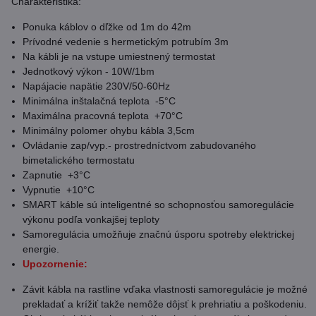
Charakteristika:
Ponuka káblov o dľžke od 1m do 42m
Prívodné vedenie s hermetickým potrubím 3m
Na kábli je na vstupe umiestnený termostat
Jednotkový výkon - 10W/1bm
Napájacie napätie 230V/50-60Hz
Minimálna inštalačná teplota -5°C
Maximálna pracovná teplota +70°C
Minimálny polomer ohybu kábla 3,5cm
Ovládanie zap/vyp.- prostredníctvom zabudovaného
bimetalického termostatu
Zapnutie +3°C
Vypnutie +10°C
SMART káble sú inteligentné so schopnosťou samoregulácie
výkonu podľa vonkajšej teploty
Samoregulácia umožňuje značnú úsporu spotreby elektrickej
energie.
Upozornenie:
Závit kábla na rastline vďaka vlastnosti samoregulácie je možné
prekladať a krížiť takže nemôže dôjsť k prehriatiu a poškodeniu.