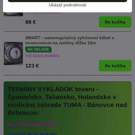
Ukázať podrobnosti
NA SKLADE
NOVINKA
Viď status produktu
88 €
Do košíka
SMART - samoregulačný vyhrievací kábel s
termostatom na rastliny dĺžka 10m
NA SKLADE
Viď status produktu
123 €
Do košíka
TERMÍNY VYKLÁDOK tovaru -
Španielsko, Taliansko, Holandsko v
exotickej záhrade TUMA - Bánovce nad
Bebravou:
Nový tovar rastlín 2026: