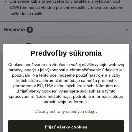
Ohrievacie káble priemyselného charakteru s výkobom nad
12W/1bm nie sú vhodné pre ohrev rastlín z dôvodu možného
poškodenia rastlín.
Recenzie
0
Diskusia
0
Predvoľby súkromia
Cookies používame na zlepšenie vašej návštevy tejto webovej
Facebook
Twitter
Bluesky
Pinterest
Reddit
LinkedIn
WhatsApp
E-
stránky, analýzu jej výkonnosti a zhromažďovanie údajov o jej
mail
používaní. Na tento účel môžeme použiť nástroje a služby
tretích strán a zhromaždené údaje sa môžu preniesť k
Vyhrievací kábel na rastliny dĺžka 30m výkon 6-
partnerom v EÚ, USA alebo iných krajinách. Kliknutím na
10W/1bm
„Prijať všetky cookies“ vyjadrujete svoj súhlas s týmto
NA SKLADE
NOVINKA
spracovaním. Nižšie môžete nájsť podrobné informácie alebo
Viď status produktu
upraviť svoje preferencie.
68 €
Do košíka
Zásady ochrany osobných údajov
Vyhrievací kábel na rastliny dĺžka 40m výkon 6-
Prijať všetky cookies
10W/1bm