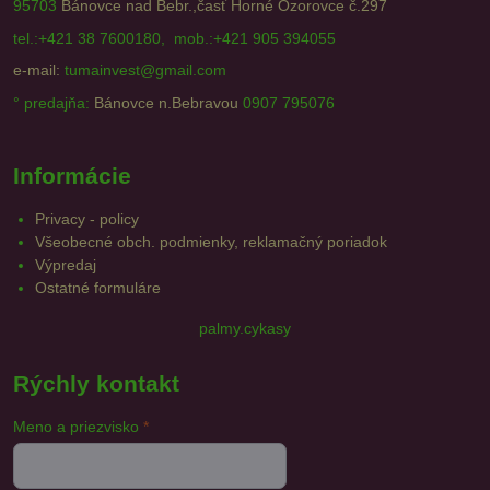
95703
Bánovce nad Bebr.,časť Horné Ozorovce č.297
tel.:+421 38 7600180, mob.:+421 905 394055
e-mail:
tumainvest@gmail.com
° predajňa:
Bánovce n.Bebravou
0907 795076
Informácie
Privacy - policy
Všeobecné obch. podmienky, reklamačný poriadok
Výpredaj
Ostatné formuláre
palmy.cykasy
Rýchly kontakt
Meno a priezvisko
*