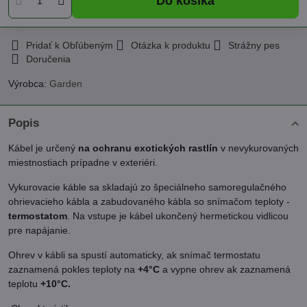
Do košíka
Pridať k Obľúbeným
Otázka k produktu
Strážny pes
Doručenia
Výrobca:
Garden
Popis
Kábel je určený
na ochranu exotických rastlín
v nevykurovaných
miestnostiach prípadne v exteriéri.
Vykurovacie káble sa skladajú zo špeciálneho samoregulačného
ohrievacieho kábla a zabudovaného kábla so snímačom teploty -
termostatom
. Na vstupe je kábel ukončený hermetickou vidlicou
pre napájanie.
Ohrev v kábli sa spustí automaticky, ak snímač termostatu
zaznamená pokles teploty na
+4°C
a vypne ohrev ak zaznamená
teplotu
+10°C.