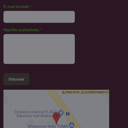
E-mail kontakt
*
Napíšte požiadavku
*
Odoslať