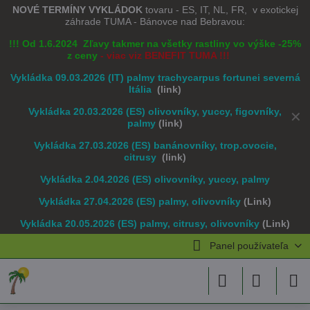
NOVÉ TERMÍNY VYKLÁDOK
tovaru - ES, IT, NL, FR, v exotickej
záhrade TUMA - Bánovce nad Bebravou:
!!! Od 1.6.2024 Zľavy takmer na všetky rastliny vo výške -25%
z ceny
- viac viz BENEFIT TUMA !!!
Vykládka 09.03.2026 (IT) palmy trachycarpus fortunei severná
Itália
(link)
Vykládka 20.03.2026 (ES) olivovníky, yuccy, figovníky,
✕
palmy
(link)
Vykládka 27.03.2026 (ES) banánovníky, trop.ovocie,
citrusy
(link)
Vykládka 2.04.2026 (ES) olivovníky, yuccy, palmy
Vykládka 27.04.2026 (ES) palmy, olivovníky
(Link)
Vykládka 20.05.2026 (ES) palmy, citrusy, olivovníky
(Link)
Panel používateľa