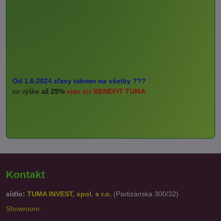
.
.
.
Od 1.6.2024 zľavy takmer na všetky ???
vo výške
až 25%
viac viz BENEFIT TUMA
Kontakt
sídlo:
TUMA INVEST, spol. s r.o.
(Partizánska 300/32)
Showroom: