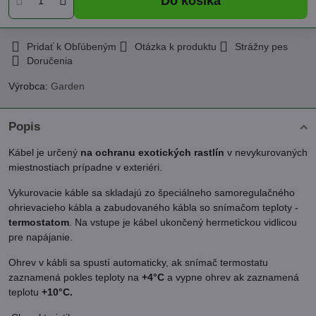
Do košíka
Pridať k Obľúbeným
Otázka k produktu
Strážny pes
Doručenia
Výrobca:
Garden
Popis
Kábel je určený
na ochranu exotických rastlín
v nevykurovaných
miestnostiach prípadne v exteriéri.
Vykurovacie káble sa skladajú zo špeciálneho samoregulačného
ohrievacieho kábla a zabudovaného kábla so snímačom teploty -
termostatom
. Na vstupe je kábel ukončený hermetickou vidlicou
pre napájanie.
Ohrev v kábli sa spustí automaticky, ak snímač termostatu
zaznamená pokles teploty na
+4°C
a vypne ohrev ak zaznamená
teplotu
+10°C.