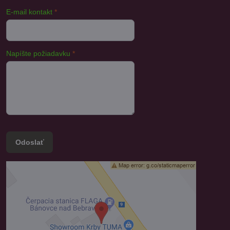
E-mail kontakt
*
Napíšte požiadavku
*
Odoslať