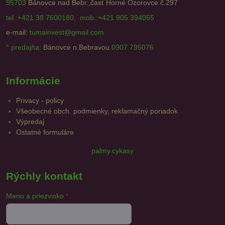
95703
Bánovce nad Bebr.,časť Horné Ozorovce č.297
tel.:+421 38 7600180, mob.:+421 905 394055
e-mail:
tumainvest@gmail.com
° predajňa:
Bánovce n.Bebravou
0907 795076
Informácie
Privacy - policy
Všeobecné obch. podmienky, reklamačný poriadok
Výpredaj
Ostatné formuláre
palmy.cykasy
Rýchly kontakt
Meno a priezvisko
*