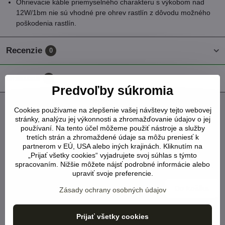
Ohrievacie káble priemyselného charakteru s výkobom nad
12W/1bm nie sú vhodné pre ohrev rastlín z dôvodu možného
poškodenia rastlín.
Recenzie
0
Diskusia
0
Predvoľby súkromia
Cookies používame na zlepšenie vašej návštevy tejto webovej
Facebook
Twitter
Bluesky
Pinterest
Reddit
LinkedIn
WhatsApp
E-
stránky, analýzu jej výkonnosti a zhromažďovanie údajov o jej
mail
používaní. Na tento účel môžeme použiť nástroje a služby
tretích strán a zhromaždené údaje sa môžu preniesť k
Vyhrievací kábel na rastliny dĺžka 30m výkon 6-
partnerom v EÚ, USA alebo iných krajinách. Kliknutím na
10W/1bm
„Prijať všetky cookies“ vyjadrujete svoj súhlas s týmto
NA SKLADE
NOVINKA
spracovaním. Nižšie môžete nájsť podrobné informácie alebo
Viď status produktu
upraviť svoje preferencie.
68 €
Do košíka
Zásady ochrany osobných údajov
Vyhrievací kábel na rastliny dĺžka 40m výkon 6-
Prijať všetky cookies
10W/1bm