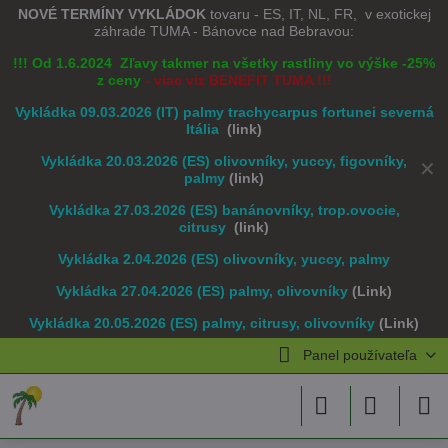
NOVÉ TERMÍNY VYKLÁDOK
tovaru - ES, IT, NL, FR, v exotickej
záhrade TUMA - Bánovce nad Bebravou:
!!! Od 1.6.2024 Zľavy takmer na všetky rastliny vo výške -25%
z ceny
- viac viz BENEFIT TUMA !!!
Vykládka 09.03.2026 (IT) palmy trachycarpus fortunei severná
Itália
(link)
Vykládka 20.03.2026 (ES) olivovníky, yuccy, figovníky,
✕
palmy
(link)
Vykládka 27.03.2026 (ES) banánovníky, trop.ovocie,
citrusy
(link)
Vykládka 2.04.2026 (ES) olivovníky, yuccy, palmy
Vykládka 27.04.2026 (ES) palmy, olivovníky
(Link)
Vykládka 20.05.2026 (ES) palmy, citrusy, olivovníky
(Link)
Panel používateľa