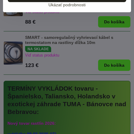
Ukázať podrobnosti
NA SKLADE
NOVINKA
Viď status produktu
88 €
Do košíka
SMART - samoregulačný vyhrievací kábel s
termostatom na rastliny dĺžka 10m
NA SKLADE
Viď status produktu
123 €
Do košíka
TERMÍNY VYKLÁDOK tovaru -
Španielsko, Taliansko, Holandsko v
exotickej záhrade TUMA - Bánovce nad
Bebravou:
Nový tovar rastlín 2026: