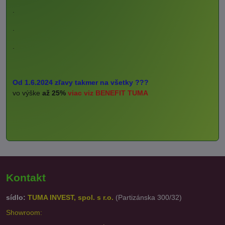
.
.
.
Od 1.6.2024 zľavy takmer na všetky ???
vo výške
až 25%
viac viz BENEFIT TUMA
Kontakt
sídlo:
TUMA INVEST, spol. s r.o.
(Partizánska 300/32)
Showroom: