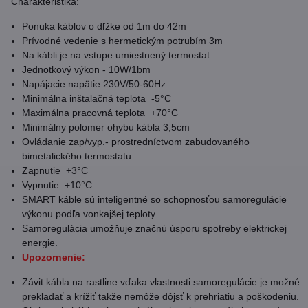
Charakteristika:
Ponuka káblov o dľžke od 1m do 42m
Prívodné vedenie s hermetickým potrubím 3m
Na kábli je na vstupe umiestnený termostat
Jednotkový výkon - 10W/1bm
Napájacie napätie 230V/50-60Hz
Minimálna inštalačná teplota -5°C
Maximálna pracovná teplota +70°C
Minimálny polomer ohybu kábla 3,5cm
Ovládanie zap/vyp.- prostredníctvom zabudovaného
bimetalického termostatu
Zapnutie +3°C
Vypnutie +10°C
SMART káble sú inteligentné so schopnosťou samoregulácie
výkonu podľa vonkajšej teploty
Samoregulácia umožňuje značnú úsporu spotreby elektrickej
energie.
Upozornenie:
Závit kábla na rastline vďaka vlastnosti samoregulácie je možné
prekladať a krížiť takže nemôže dôjsť k prehriatiu a poškodeniu.