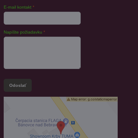
E-mail kontakt
*
Napíšte požiadavku
*
Odoslať