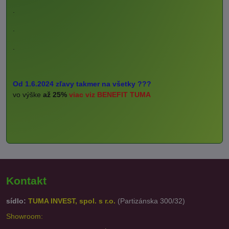
.
.
.
Od 1.6.2024 zľavy takmer na všetky ???
vo výške
až 25%
viac viz BENEFIT TUMA
Kontakt
sídlo:
TUMA INVEST, spol. s r.o.
(Partizánska 300/32)
Showroom: