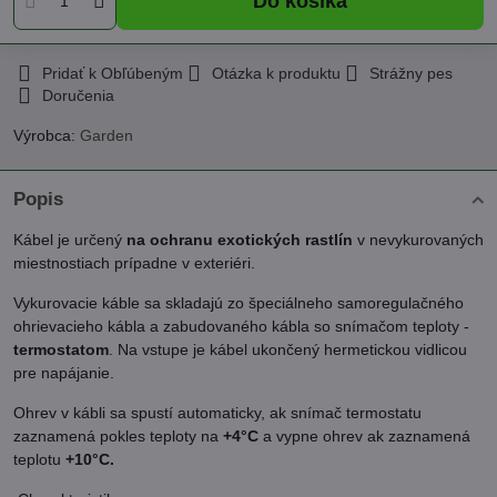
Do košíka
Pridať k Obľúbeným
Otázka k produktu
Strážny pes
Doručenia
Výrobca:
Garden
Popis
Kábel je určený
na ochranu exotických rastlín
v nevykurovaných
miestnostiach prípadne v exteriéri.
Vykurovacie káble sa skladajú zo špeciálneho samoregulačného
ohrievacieho kábla a zabudovaného kábla so snímačom teploty -
termostatom
. Na vstupe je kábel ukončený hermetickou vidlicou
pre napájanie.
Ohrev v kábli sa spustí automaticky, ak snímač termostatu
zaznamená pokles teploty na
+4°C
a vypne ohrev ak zaznamená
teplotu
+10°C.