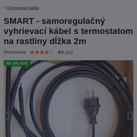
Ohrievacie káble
SMART - samoregulačný
vyhrievací kábel s termostatom
na rastliny dĺžka 2m
Hodnotenie
4
/
5
(
1
x)
NA SKLADE