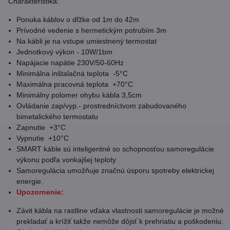
Charakteristika:
Ponuka káblov o dľžke od 1m do 42m
Prívodné vedenie s hermetickým potrubím 3m
Na kábli je na vstupe umiestnený termostat
Jednotkový výkon - 10W/1bm
Napájacie napätie 230V/50-60Hz
Minimálna inštalačná teplota -5°C
Maximálna pracovná teplota +70°C
Minimálny polomer ohybu kábla 3,5cm
Ovládanie zap/vyp.- prostredníctvom zabudovaného
bimetalického termostatu
Zapnutie +3°C
Vypnutie +10°C
SMART káble sú inteligentné so schopnosťou samoregulácie
výkonu podľa vonkajšej teploty
Samoregulácia umožňuje značnú úsporu spotreby elektrickej
energie.
Upozornenie:
Závit kábla na rastline vďaka vlastnosti samoregulácie je možné
prekladať a krížiť takže nemôže dôjsť k prehriatiu a poškodeniu.