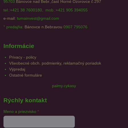
95703
Bánovce nad Bebr.,časť Horné Ozorovce č.297
tel.:+421 38 7600180, mob.:+421 905 394055
e-mail:
tumainvest@gmail.com
° predajňa:
Bánovce n.Bebravou
0907 795076
Informácie
Privacy - policy
Všeobecné obch. podmienky, reklamačný poriadok
Výpredaj
Ostatné formuláre
palmy.cykasy
Rýchly kontakt
Meno a priezvisko
*