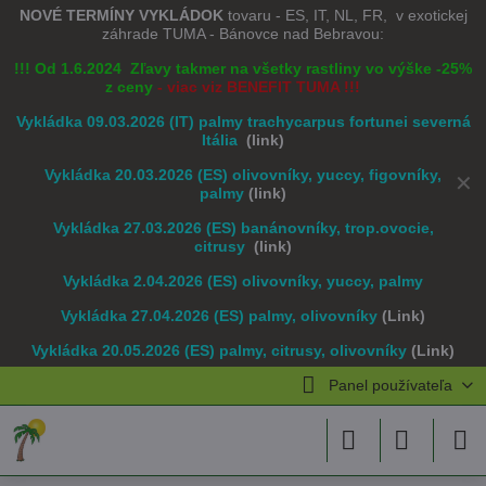
NOVÉ TERMÍNY VYKLÁDOK
tovaru - ES, IT, NL, FR, v exotickej
záhrade TUMA - Bánovce nad Bebravou:
!!! Od 1.6.2024 Zľavy takmer na všetky rastliny vo výške -25%
z ceny
- viac viz BENEFIT TUMA !!!
Vykládka 09.03.2026 (IT) palmy trachycarpus fortunei severná
Itália
(link)
Vykládka 20.03.2026 (ES) olivovníky, yuccy, figovníky,
✕
palmy
(link)
Vykládka 27.03.2026 (ES) banánovníky, trop.ovocie,
citrusy
(link)
Vykládka 2.04.2026 (ES) olivovníky, yuccy, palmy
Vykládka 27.04.2026 (ES) palmy, olivovníky
(Link)
Vykládka 20.05.2026 (ES) palmy, citrusy, olivovníky
(Link)
Panel používateľa