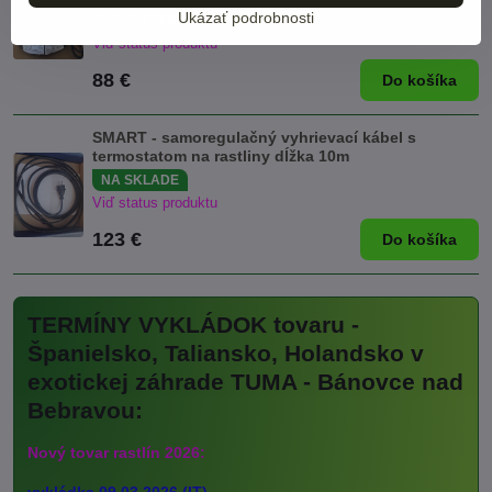
Ukázať podrobnosti
NA SKLADE
NOVINKA
Viď status produktu
88 €
Do košíka
SMART - samoregulačný vyhrievací kábel s
termostatom na rastliny dĺžka 10m
NA SKLADE
Viď status produktu
123 €
Do košíka
TERMÍNY VYKLÁDOK tovaru -
Španielsko, Taliansko, Holandsko v
exotickej záhrade TUMA - Bánovce nad
Bebravou:
Nový tovar rastlín 2026: