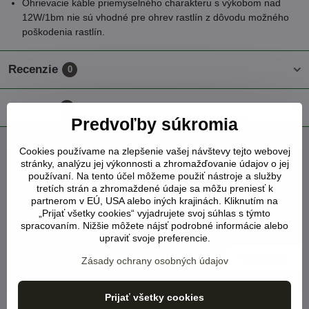
Ohrievacie káble priemyselného charakteru s výkobom nad
12W/1bm nie sú vhodné pre ohrev rastlín z dôvodu možného
poškodenia rastlín.
Recenzie
0
Diskusia
0
Predvoľby súkromia
Cookies používame na zlepšenie vašej návštevy tejto webovej
Facebook
Twitter
Bluesky
Pinterest
Reddit
LinkedIn
WhatsApp
E-
stránky, analýzu jej výkonnosti a zhromažďovanie údajov o jej
mail
používaní. Na tento účel môžeme použiť nástroje a služby
tretích strán a zhromaždené údaje sa môžu preniesť k
Vyhrievací kábel na rastliny dĺžka 30m výkon 6-
partnerom v EÚ, USA alebo iných krajinách. Kliknutím na
10W/1bm
„Prijať všetky cookies“ vyjadrujete svoj súhlas s týmto
NA SKLADE
NOVINKA
spracovaním. Nižšie môžete nájsť podrobné informácie alebo
Viď status produktu
upraviť svoje preferencie.
68 €
Do košíka
Zásady ochrany osobných údajov
Vyhrievací kábel na rastliny dĺžka 40m výkon 6-
Prijať všetky cookies
10W/1bm