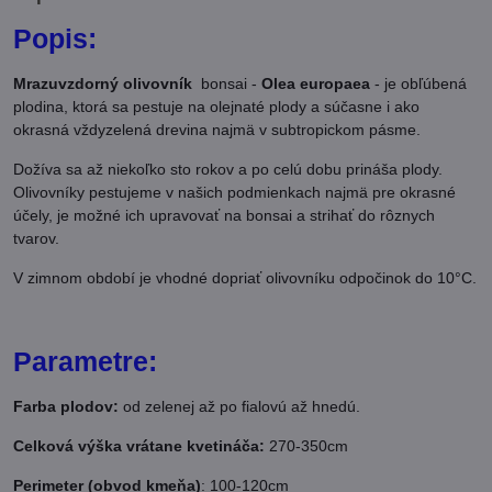
Popis:
Mrazuvzdorný olivovník
bonsai -
Olea europaea
- je obľúbená
plodina, ktorá sa pestuje na olejnaté plody a súčasne i ako
okrasná vždyzelená drevina najmä v subtropickom pásme.
Dožíva sa až niekoľko sto rokov a po celú dobu prináša plody.
Olivovníky pestujeme v našich podmienkach najmä pre okrasné
účely, je možné ich upravovať na bonsai a strihať do rôznych
tvarov.
V zimnom období je vhodné dopriať olivovníku odpočinok do 10°C.
Parametre:
Farba plodov:
od zelenej až po fialovú až hnedú.
Celková výška vrátane kvetináča:
270-350cm
Perimeter (obvod kmeňa)
: 100-120cm