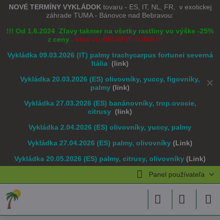
NOVÉ TERMÍNY VYKLÁDOK
tovaru - ES, IT, NL, FR, v exotickej
záhrade TUMA - Bánovce nad Bebravou:
!!! Od 1.6.2024 Zľavy takmer na všetky rastliny vo výške -25%
z ceny
- viac viz BENEFIT TUMA !!!
Vykládka 09.03.2026 (IT) palmy trachycarpus fortunei severná
Itália
(link)
Vykládka 20.03.2026 (ES) olivovníky, yuccy, figovníky,
✕
palmy
(link)
Vykládka 27.03.2026 (ES) banánovníky, trop.ovocie,
citrusy
(link)
Vykládka 2.04.2026 (ES) olivovníky, yuccy, palmy
Vykládka 27.04.2026 (ES) palmy, olivovníky
(Link)
Vykládka 20.05.2026 (ES) palmy, citrusy, olivovníky
(Link)
Panel používateľa