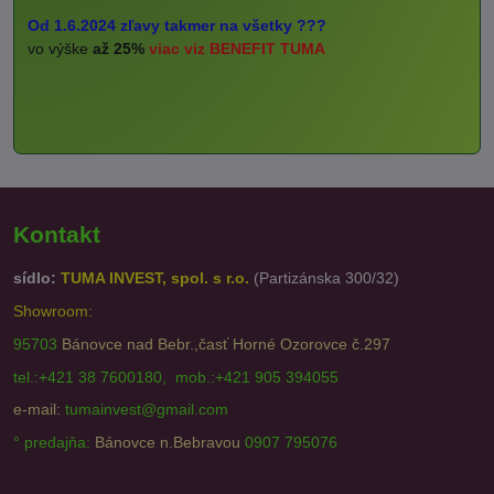
Od 1.6.2024 zľavy takmer na všetky ???
vo výške
až 25%
viac viz BENEFIT TUMA
Kontakt
sídlo:
TUMA INVEST, spol. s r.o.
(Partizánska 300/32)
Showroom:
95703
Bánovce nad Bebr.,časť Horné Ozorovce č.297
tel.:+421 38 7600180, mob.:+421 905 394055
e-mail:
tumainvest@gmail.com
° predajňa:
Bánovce n.Bebravou
0907 795076