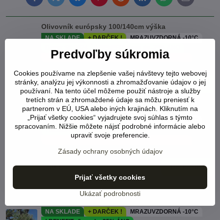
Facebook
Twitter
Bluesky
Pinterest
Reddit
LinkedIn
WhatsApp
E-
mail
Olivovník európsky 100/140cm výška
NA SKLADE
+ DARČEK !
MRAZUVZDORNÁ -10°C
Dovoz SK 2024
! BENEFIT zľava do -25% ÁNO
Predvoľby súkromia
Na túto rastlinu poskytneme zľavu -20% na pol.kryt
Viď status produktu
Cookies používame na zlepšenie vašej návštevy tejto webovej
stránky, analýzu jej výkonnosti a zhromažďovanie údajov o jej
98 €
Do košíka
používaní. Na tento účel môžeme použiť nástroje a služby
tretích strán a zhromaždené údaje sa môžu preniesť k
partnerom v EÚ, USA alebo iných krajinách. Kliknutím na
Olivovník európsky intensivo
„Prijať všetky cookies“ vyjadrujete svoj súhlas s týmto
NA SKLADE
+ DARČEK !
MRAZUVZDORNÁ -10°C
spracovaním. Nižšie môžete nájsť podrobné informácie alebo
! BENEFIT zľava do -25% ÁNO
upraviť svoje preferencie.
Na túto rastlinu poskytneme zľavu -20% na pol.kryt
Viď status produktu
Zásady ochrany osobných údajov
150 €
Do košíka
Prijať všetky cookies
Olivovník európsky Joven AKCIA ! perimeter 20-40
Ukázať podrobnosti
cm
NA SKLADE
+ DARČEK !
MRAZUVZDORNÁ -10°C