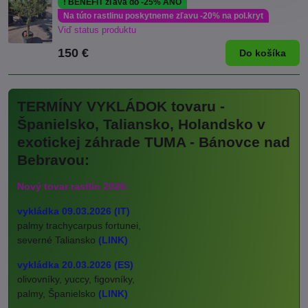
! BENEFIT zľava do -25% ÁNO
Na túto rastlinu poskytneme zľavu -20% na pol.kryt
Viď status produktu
150 €
Do košíka
TERMÍNY VYKLÁDOK tovaru -
Španielsko, Taliansko, Holandsko v
exotickej záhrade TUMA - Bánovce nad
Bebravou:
Nový tovar rastlín 2026:
vykládka 09.03.2026 (IT)
palmy trachycarpus fortunei,
severné Taliansko
(LINK)
vykládka 20.03.2026 (ES)
olivovníky, yuccy, figovníky,
palmy, Španielsko
(LINK)