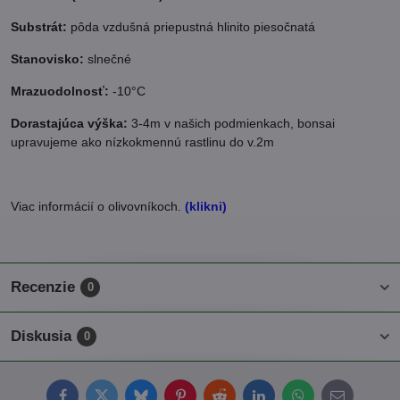
Substrát:
pôda vzdušná priepustná hlinito piesočnatá
Stanovisko:
slnečné
Mrazuodolnosť:
-10°C
Dorastajúca výška:
3-4m v našich podmienkach, bonsai
upravujeme ako nízkokmennú rastlinu do v.2m
Viac informácií o olivovníkoch.
(klikni)
Recenzie
0
Diskusia
0