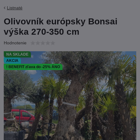
Listnaté
Olivovník európsky Bonsai
výška 270-350 cm
Hodnotenie
NA SKLADE
AKCIA
! BENEFIT zľava do -25% ÁNO