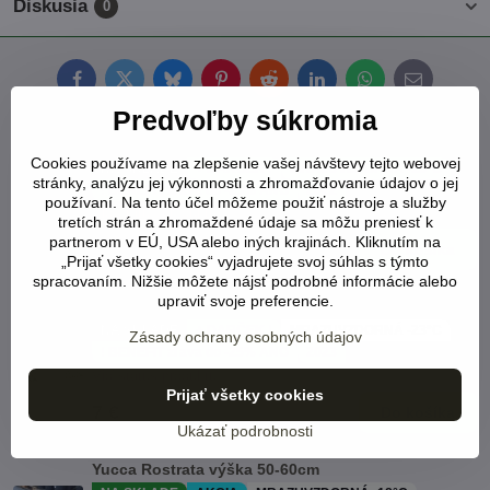
Diskusia
0
Facebook
Twitter
Bluesky
Pinterest
Reddit
LinkedIn
WhatsApp
E-
mail
Predvoľby súkromia
Yucca Rigida - 10ks semien
Cookies používame na zlepšenie vašej návštevy tejto webovej
NA SKLADE
+ DARČEK !
MRAZUVZDORNÁ -18°C
stránky, analýzu jej výkonnosti a zhromažďovanie údajov o jej
! BENEFIT zľava do -25% ÁNO
2022
používaní. Na tento účel môžeme použiť nástroje a služby
Viď status produktu
tretích strán a zhromaždené údaje sa môžu preniesť k
partnerom v EÚ, USA alebo iných krajinách. Kliknutím na
5 €
Do košíka
„Prijať všetky cookies“ vyjadrujete svoj súhlas s týmto
spracovaním. Nižšie môžete nájsť podrobné informácie alebo
upraviť svoje preferencie.
Yucca Brevifolia - 10ks semien
NA SKLADE
+ DARČEK !
MRAZUVZDORNÁ -23°C
Zásady ochrany osobných údajov
! BENEFIT zľava do -25% ÁNO
2023
Viď status produktu
Prijať všetky cookies
7 €
Do košíka
Ukázať podrobnosti
Yucca Rostrata výška 50-60cm