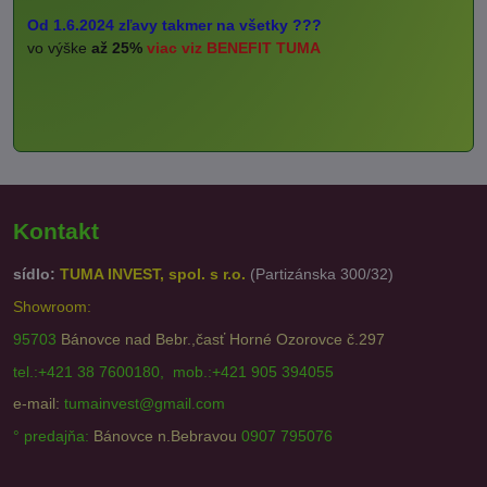
Od 1.6.2024 zľavy takmer na všetky ???
vo výške
až 25%
viac viz BENEFIT TUMA
Kontakt
sídlo:
TUMA INVEST, spol. s r.o.
(Partizánska 300/32)
Showroom:
95703
Bánovce nad Bebr.,časť Horné Ozorovce č.297
tel.:+421 38 7600180, mob.:+421 905 394055
e-mail:
tumainvest@gmail.com
° predajňa:
Bánovce n.Bebravou
0907 795076