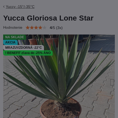
Yuccy -15°/-35°C
Yucca Gloriosa Lone Star
Hodnotenie
4
/
5
(
3
x)
NA SKLADE
AKCIA
MRAZUVZDORNÁ -22°C
! BENEFIT zľava do -25% ÁNO