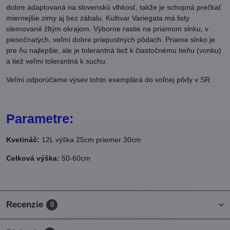
dobre adaptovaná na slovenskú vlhkosť, takže je schopná prečkať
miernejšie zimy aj bez zábalu. Kultivar Variegata má listy
olemované žltým okrajom. Výborne rastie na priamom slnku, v
piesočnatých, veľmi dobre priepustných pôdach. Priame slnko je
pre ňu najlepšie, ale je tolerantná tiež k čiastočnému tieňu (vonku)
a tiež veľmi tolerantná k suchu.
Veľmi odporúčame výsev tohto exemplárá do voľnej pôdy v SR.
Parametre:
Kvetináč:
12L výška 25cm priemer 30cm
Celková výška:
50-60cm
Recenzie
0