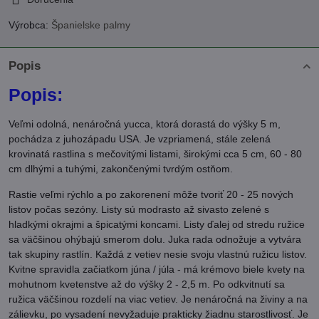
Výrobca:
Španielske palmy
Popis
Popis:
Veľmi odolná, nenáročná yucca, ktorá dorastá do výšky 5 m,
pochádza z juhozápadu USA. Je vzpriamená, stále zelená
krovinatá rastlina s mečovitými listami, širokými cca 5 cm, 60 - 80
cm dlhými a tuhými, zakončenými tvrdým ostňom.
Rastie veľmi rýchlo a po zakorenení môže tvoriť 20 - 25 nových
listov počas sezóny. Listy sú modrasto až sivasto zelené s
hladkými okrajmi a špicatými koncami. Listy ďalej od stredu ružice
sa väčšinou ohýbajú smerom dolu. Juka rada odnožuje a vytvára
tak skupiny rastlín. Každá z vetiev nesie svoju vlastnú ružicu listov.
Kvitne spravidla začiatkom júna / júla - má krémovo biele kvety na
mohutnom kvetenstve až do výšky 2 - 2,5 m. Po odkvitnutí sa
ružica väčšinou rozdelí na viac vetiev. Je nenáročná na živiny a na
zálievku, po vysadení nevyžaduje prakticky žiadnu starostlivosť. Je