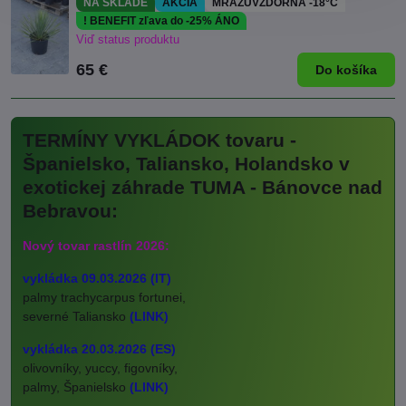
NA SKLADE
AKCIA
MRAZUVZDORNÁ -18°C
! BENEFIT zľava do -25% ÁNO
Viď status produktu
65 €
Do košíka
TERMÍNY VYKLÁDOK tovaru -
Španielsko, Taliansko, Holandsko v
exotickej záhrade TUMA - Bánovce nad
Bebravou:
Nový tovar rastlín 2026:
vykládka 09.03.2026 (IT)
palmy trachycarpus fortunei,
severné Taliansko
(LINK)
vykládka 20.03.2026 (ES)
olivovníky, yuccy, figovníky,
palmy, Španielsko
(LINK)