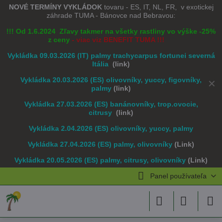
NOVÉ TERMÍNY VYKLÁDOK
tovaru - ES, IT, NL, FR, v exotickej
záhrade TUMA - Bánovce nad Bebravou:
!!! Od 1.6.2024 Zľavy takmer na všetky rastliny vo výške -25%
z ceny
- viac viz BENEFIT TUMA !!!
Vykládka 09.03.2026 (IT) palmy trachycarpus fortunei severná
Itália
(link)
Vykládka 20.03.2026 (ES) olivovníky, yuccy, figovníky,
✕
palmy
(link)
Vykládka 27.03.2026 (ES) banánovníky, trop.ovocie,
citrusy
(link)
Vykládka 2.04.2026 (ES) olivovníky, yuccy, palmy
Vykládka 27.04.2026 (ES) palmy, olivovníky
(Link)
Vykládka 20.05.2026 (ES) palmy, citrusy, olivovníky
(Link)
Panel používateľa