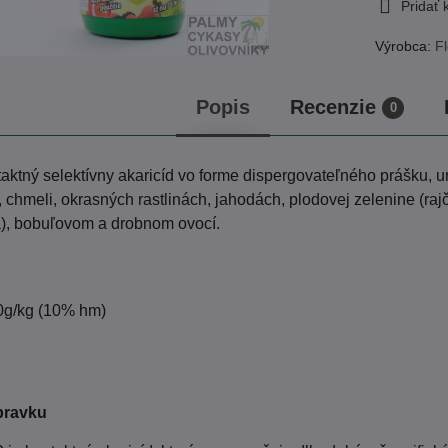
Pridať
Výrobca:
Fl
Popis
Recenzie
0
aktný selektívny akaricíd vo forme dispergovateľného prášku, ur
, chmeli, okrasných rastlinách, jahodách, plodovej zelenine (raj
a), bobuľovom a drobnom ovocí.
0g/kg (10% hm)
pravku