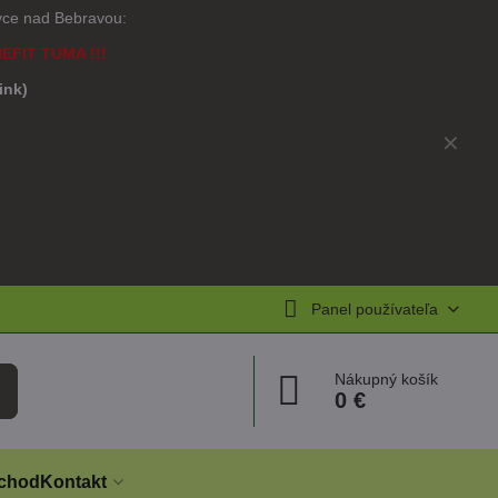
ovce nad Bebravou:
NEFIT TUMA !!!
link)
)
✕
Panel používateľa
Nákupný košík
0 €
chod
Kontakt