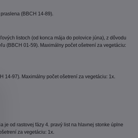
bo praslena (BBCH 14-89).
ových listoch (od konca mája do polovice júna), z dôvodu
ľu (BBCH 01-59). Maximálny počet ošetrení za vegetáciu:
CH 14-97). Maximálny počet ošetrení za vegetáciu: 1x.
 je od rastovej fázy 4. pravý list na hlavnej stonke úplne
ošetrení za vegetáciu: 1x.