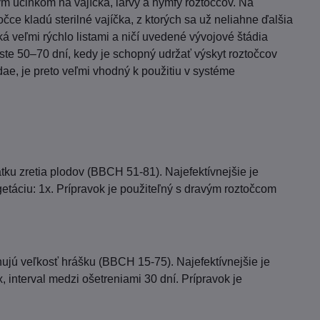
m účinkom na vajíčka, larvy a nymfy roztočcov. Na
očce kladú sterilné vajíčka, z ktorých sa už neliahne ďalšia
á veľmi rýchlo listami a ničí uvedené vývojové štádia
te 50–70 dní, kedy je schopný udržať výskyt roztočcov
ae, je preto veľmi vhodný k použitiu v systéme
tku zretia plodov (BBCH 51-81). Najefektívnejšie je
getáciu: 1x. Prípravok je použiteľný s dravým roztočcom
ahujú veľkosť hrášku (BBCH 15-75). Najefektívnejšie je
x, interval medzi ošetreniami 30 dní. Prípravok je