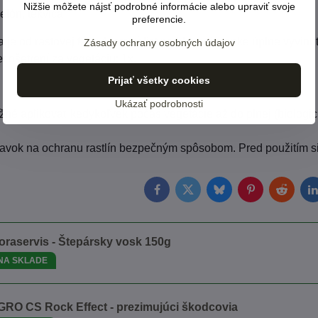
Nižšie môžete nájsť podrobné informácie alebo upraviť svoje
lón, tekvica
preferencie.
 je od rastovej fázy 4. pravý list na hlavnej stonke úplne vyvinu
Zásady ochrany osobných údajov
 ošetrení za vegetáciu: 1x.
Prijať všetky cookies
Ukázať podrobnosti
žné aplikovať kedykoľvek počas vegetácie až do plnej (biologic
ravok na ochranu rastlín bezpečným spôsobom. Pred použitím si v
Facebook
Twitter
Bluesky
Pinterest
Reddit
L
oraservis - Štepársky vosk 150g
NA SKLADE
GRO CS Rock Effect - prezimujúci škodcovia