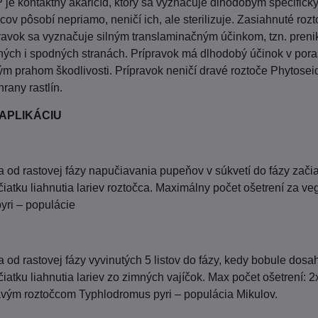
je kontaktný akaricíd, ktorý sa vyznačuje dlhodobým špecifický
ov pôsobí nepriamo, neničí ich, ale sterilizuje. Zasiahnuté rozt
ravok sa vyznačuje silným translaminačným účinkom, tzn. prenik
ých i spodných stranách. Prípravok má dlhodobý účinok v poras
 prahom škodlivosti. Prípravok neničí dravé roztoče Phytoseid
rany rastlín.
APLIKÁCIU
a od rastovej fázy napučiavania pupeňov v súkvetí do fázy začia
čiatku liahnutia lariev roztočca. Maximálny počet ošetrení za ve
yri – populácie
a od rastovej fázy vyvinutých 5 listov do fázy, kedy bobule dos
iatku liahnutia lariev zo zimných vajíčok. Max počet ošetrení: 2
avým roztočcom Typhlodromus pyri – populácia Mikulov.