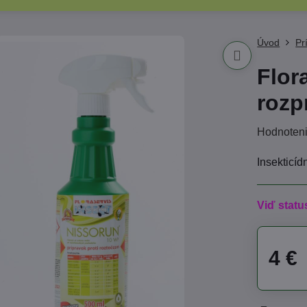
Úvod
Pr
Flor
rozp
Hodnoten
Insekticíd
Viď statu
4 €