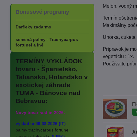
Melón, vodný me
Bonusové programy
Termín ošetrenia
Maximálny počet
Darčeky zadarmo
Uhorka, cuketa
semená palmy - Trachycarpus
fortunei a iné
Prípravok je mo
vegetáciu : 1x.
TERMÍNY VYKLÁDOK
Používajte príp
tovaru - Španielsko,
Taliansko, Holandsko v
exotickej záhrade
TUMA - Bánovce nad
Bebravou:
Fl
Nový tovar rastlín 2026:
vykládka 09.03.2026 (IT)
palmy trachycarpus fortunei,
A
severné Taliansko
(LINK)