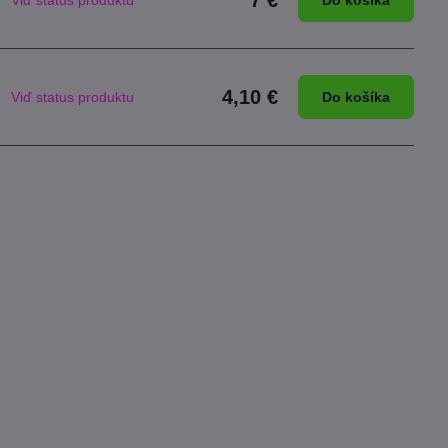
7 €
Viď status produktu
Do košíka
4,10 €
Viď status produktu
Do košíka