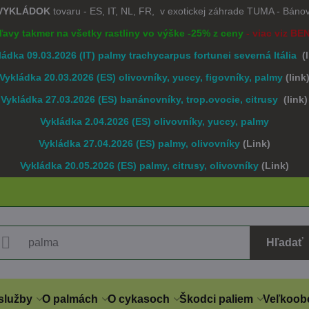
 VYKLÁDOK
tovaru - ES, IT, NL, FR, v exotickej záhrade TUMA - Bán
Zľavy takmer na všetky rastliny vo výške -25% z ceny
- viac viz BE
ládka 09.03.2026 (IT) palmy trachycarpus fortunei severná Itália
(
Vykládka 20.03.2026 (ES) olivovníky, yuccy, figovníky, palmy
(link
Vykládka 27.03.2026 (ES) banánovníky, trop.ovocie, citrusy
(link)
Vykládka 2.04.2026 (ES) olivovníky, yuccy, palmy
Vykládka 27.04.2026 (ES) palmy, olivovníky
(Link)
Vykládka 20.05.2026 (ES) palmy, citrusy, olivovníky
(Link)
Hľadať
služby
O palmách
O cykasoch
Škodci paliem
Veľkoob