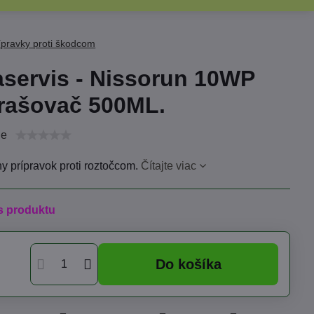
ípravky proti škodcom
aservis - Nissorun 10WP
rašovač 500ML.
ie
ny prípravok proti roztočcom.
Čítajte viac
s produktu
Do košíka