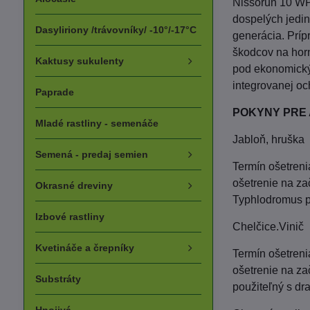
Nissorun 10 WP 
dospelých jedinc
Dasyliriony /trávovníky/ -10°/-17°C
generácia. Príp
škodcov na horn
Kaktusy sukulenty
pod ekonomickým
integrovanej och
Paprade
POKYNY PRE 
Mladé rastliny - semenáče
Jabloň, hruška
Semená - predaj semien
Termín ošetreni
ošetrenie na za
Okrasné dreviny
Typhlodromus p
Izbové rastliny
Chelčice.Vinič
Kvetináče a črepníky
Termín ošetreni
ošetrenie na zač
Substráty
použiteľný s dr