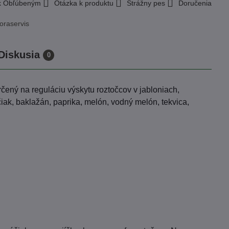
 k Obľúbeným
Otázka k produktu
Strážny pes
Doručenia
oraservis
Diskusia
0
čený na reguláciu výskytu roztočcov v jabloniach,
čiak, baklažán, paprika, melón, vodný melón, tekvica,