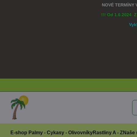
NOVÉ TERMÍNY
!!! Od 1.6.2024 
Vyk
E-shop Palmy - Cykasy - Olivovníky
Rastliny A - Z
Naše 