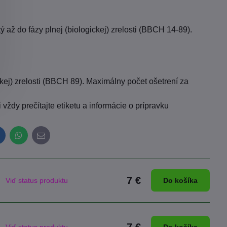
tý až do fázy plnej (biologickej) zrelosti (BBCH 14-89).
kej) zrelosti (BBCH 89). Maximálny počet ošetrení za
ždy prečítajte etiketu a informácie o prípravku
inkedIn
WhatsApp
E-
mail
7 €
Viď status produktu
Do košíka