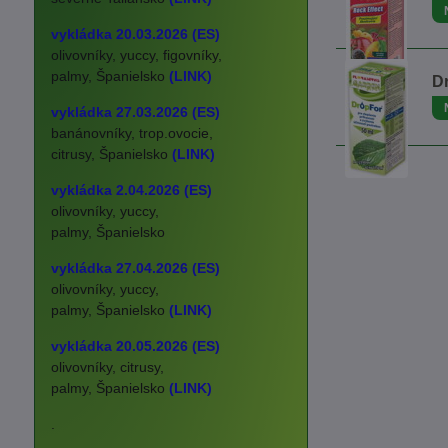
vykládka 20.03.2026 (ES)
olivovníky, yuccy, figovníky,
palmy, Španielsko
(LINK)
D
vykládka 27.03.2026 (ES)
banánovníky, trop.ovocie,
citrusy, Španielsko
(LINK)
vykládka 2.04.2026 (ES)
olivovníky, yuccy,
palmy, Španielsko
vykládka 27.04.2026 (ES)
olivovníky, yuccy,
palmy, Španielsko
(LINK)
vykládka 20.05.2026 (ES)
olivovníky, citrusy,
palmy, Španielsko
(LINK)
.