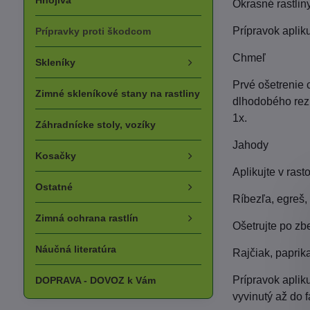
Hnojivá
Okrasné rastlin
Prípravok aplik
Prípravky proti škodcom
Chmeľ
Skleníky
Prvé ošetrenie 
Zimné skleníkové stany na rastliny
dlhodobého rezi
1x.
Záhradnícke stoly, vozíky
Jahody
Kosačky
Aplikujte v ras
Ostatné
Ríbezľa, egreš,
Zimná ochrana rastlín
Ošetrujte po zb
Náučná literatúra
Rajčiak, paprik
Prípravok apliku
DOPRAVA - DOVOZ k Vám
vyvinutý až do 