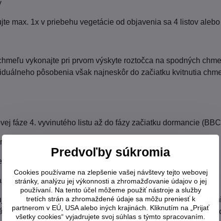
y
ujte max. 1x v priebehu vegetácie od objavenia sa 4 listov ale
chmeľu vykonajte pri prvom výskyte roztočca na spodných chmeľ
duálneho pôsobenia však najneskôr do začiatku kvitnutia chme
tovej fáze 4. vyvinutého listu až do fázy začiatku dormancie (BB
 malina, černica
Predvoľby súkromia
ere. Maximálny počet ošetrení za vegetáciu: 1x.
Cookies používame na zlepšenie vašej návštevy tejto webovej
a, baklažán
stránky, analýzu jej výkonnosti a zhromažďovanie údajov o jej
používaní. Na tento účel môžeme použiť nástroje a služby
tretích strán a zhromaždené údaje sa môžu preniesť k
jte v dávkach uvedených pre jednotlivé plodiny. Termín ošetrenia
partnerom v EÚ, USA alebo iných krajinách. Kliknutím na „Prijať
fázy plnej (biologickej) zrelosti (BBCH 14-89). Maximálny počet 
všetky cookies“ vyjadrujete svoj súhlas s týmto spracovaním.