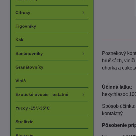
Citrusy
Figovníky
Kaki
Postrekový kont
Banánovníky
hruškách, viniči
Granátovníky
uhorka a cuket
Vinič
Účinná látka:
hexythiazoc 10
Exotické ovocie - ostatné
Spôsob účinku:
Yuccy -15°/-35°C
kontaktný
Strelitzie
Pôsobenie prí
Alocasie