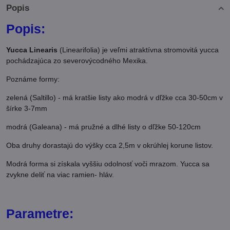
Popis
Popis:
Yucca Linearis
(Linearifolia) je veľmi atraktívna stromovitá yucca
pochádzajúca zo severovýcodného Mexika.
Poznáme formy:
zelená (Saltillo) - má kratšie listy ako modrá v dľžke cca 30-50cm v
šírke 3-7mm
modrá (Galeana) - má pružné a dlhé listy o dľžke 50-120cm
Oba druhy dorastajú do výšky cca 2,5m v okrúhlej korune listov.
Modrá forma si získala vyššiu odolnosť voči mrazom. Yucca sa
zvykne deliť na viac ramien- hláv.
Parametre: