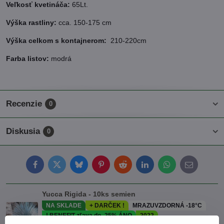
Veľkosť kvetináča:
65Lt.
Výška rastliny:
cca. 150-175 cm
Výška celkom s kontajnerom:
210-220cm
Farba listov:
modrá
Recenzie
0
Diskusia
0
Facebook
Twitter
Bluesky
Pinterest
Reddit
LinkedIn
WhatsApp
E-
mail
Yucca Rigida - 10ks semien
NA SKLADE
+ DARČEK !
MRAZUVZDORNÁ -18°C
! BENEFIT zľava do -25% ÁNO
2022