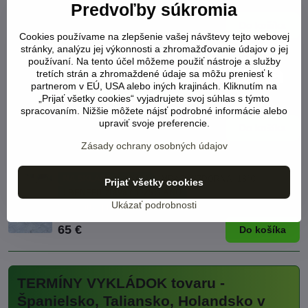
Viď status produktu
Predvoľby súkromia
5 €
Do košíka
Cookies používame na zlepšenie vašej návštevy tejto webovej
stránky, analýzu jej výkonnosti a zhromažďovanie údajov o jej
Yucca Brevifolia - 10ks semien
používaní. Na tento účel môžeme použiť nástroje a služby
tretích strán a zhromaždené údaje sa môžu preniesť k
NA SKLADE
+ DARČEK !
MRAZUVZDORNÁ -23°C
partnerom v EÚ, USA alebo iných krajinách. Kliknutím na
! BENEFIT zľava do -25% ÁNO
2023
„Prijať všetky cookies“ vyjadrujete svoj súhlas s týmto
Viď status produktu
spracovaním. Nižšie môžete nájsť podrobné informácie alebo
upraviť svoje preferencie.
7 €
Do košíka
Zásady ochrany osobných údajov
Yucca Rostrata výška 50-60cm
NA SKLADE
AKCIA
MRAZUVZDORNÁ -18°C
Prijať všetky cookies
! BENEFIT zľava do -25% ÁNO
Ukázať podrobnosti
Viď status produktu
65 €
Do košíka
TERMÍNY VYKLÁDOK tovaru -
Španielsko, Taliansko, Holandsko v