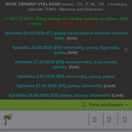
NOVÉ TERMÍNY VYKLÁDOK
tovaru - ES, IT, NL, FR, v exotickej
záhrade TUMA - Bánovce nad Bebravou:
!!! Od 1.6.2024 Zľavy takmer na všetky rastliny vo výške -25%
z ceny
- viac viz BENEFIT TUMA !!!
Vykládka 09.03.2026 (IT) palmy trachycarpus fortunei severná
Itália
(link)
Vykládka 20.03.2026 (ES) olivovníky, yuccy, figovníky,
✕
palmy
(link)
Vykládka 27.03.2026 (ES) banánovníky, trop.ovocie,
citrusy
(link)
Vykládka 2.04.2026 (ES) olivovníky, yuccy, palmy
Vykládka 27.04.2026 (ES) palmy, olivovníky
(Link)
Vykládka 20.05.2026 (ES) palmy, citrusy, olivovníky
(Link)
Panel používateľa