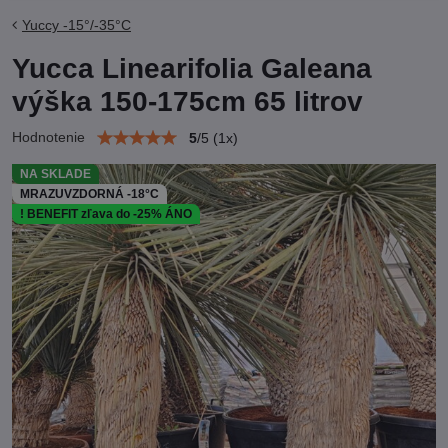
Yuccy -15°/-35°C
Yucca Linearifolia Galeana
výška 150-175cm 65 litrov
Hodnotenie
5
/
5
(
1
x)
NA SKLADE
MRAZUVZDORNÁ -18°C
! BENEFIT zľava do -25% ÁNO