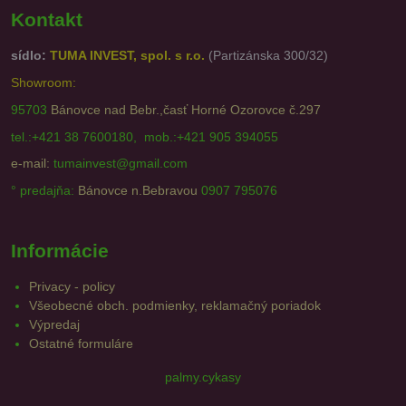
Kontakt
sídlo:
TUMA INVEST, spol. s r.o.
(Partizánska 300/32)
Showroom:
95703
Bánovce nad Bebr.,časť Horné Ozorovce č.297
tel.:+421 38 7600180, mob.:+421 905 394055
e-mail:
tumainvest@gmail.com
° predajňa:
Bánovce n.Bebravou
0907 795076
Informácie
Privacy - policy
Všeobecné obch. podmienky, reklamačný poriadok
Výpredaj
Ostatné formuláre
palmy.cykasy