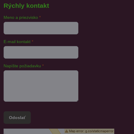
Rýchly kontakt
Meno a priezvisko
*
E-mail kontakt
*
Napíšte požiadavku
*
Odoslať