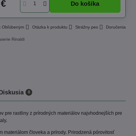
 €
Do košíka
 k Obľúbeným
Otázka k produktu
Strážny pes
Doručenia
serie Rinaldi
Diskusia
0
v pre rastliny z prírodných materiálov najvhodnejších pre
aly.
 materiálom človeka a prírody. Prirodzená pórovitosť