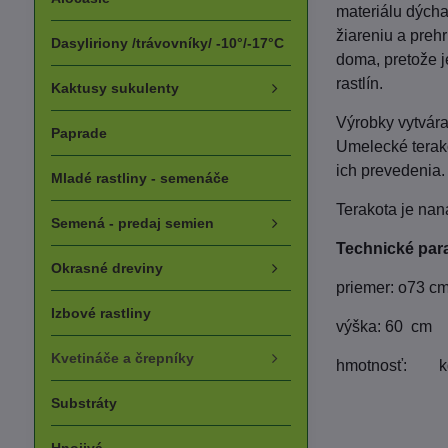
materiálu dýcha
žiareniu a prehr
Dasyliriony /trávovníky/ -10°/-17°C
doma, pretože j
rastlín.
Kaktusy sukulenty
Výrobky vytvára
Paprade
Umelecké terako
ich prevedenia.
Mladé rastliny - semenáče
Terakota je nan
Semená - predaj semien
Technické par
Okrasné dreviny
priemer: o73 c
Izbové rastliny
výška: 60 cm
Kvetináče a črepníky
hmotnosť: k
Substráty