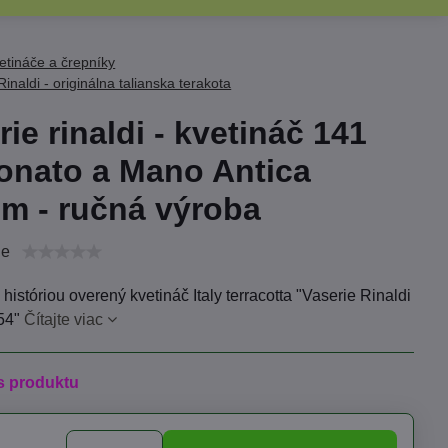
etináče a črepníky
Rinaldi - originálna talianska terakota
rie rinaldi - kvetináč 141
onato a Mano Antica
m - ručná výroba
ie
 históriou overený kvetináč Italy terracotta "Vaserie Rinaldi
954"
Čítajte viac
s produktu