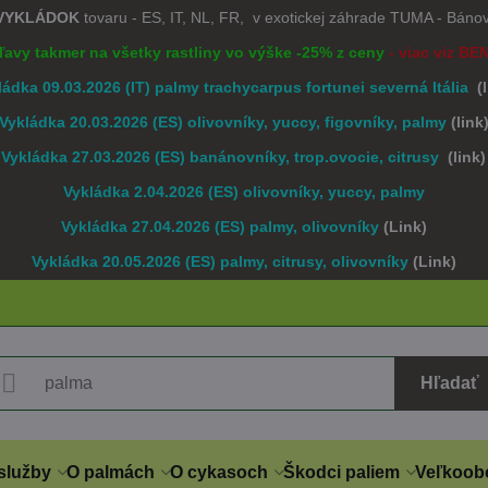
 VYKLÁDOK
tovaru - ES, IT, NL, FR, v exotickej záhrade TUMA - Bán
Zľavy takmer na všetky rastliny vo výške -25% z ceny
- viac viz BE
ládka 09.03.2026 (IT) palmy trachycarpus fortunei severná Itália
(
Vykládka 20.03.2026 (ES) olivovníky, yuccy, figovníky, palmy
(link
Vykládka 27.03.2026 (ES) banánovníky, trop.ovocie, citrusy
(link)
Vykládka 2.04.2026 (ES) olivovníky, yuccy, palmy
Vykládka 27.04.2026 (ES) palmy, olivovníky
(Link)
Vykládka 20.05.2026 (ES) palmy, citrusy, olivovníky
(Link)
Hľadať
služby
O palmách
O cykasoch
Škodci paliem
Veľkoob