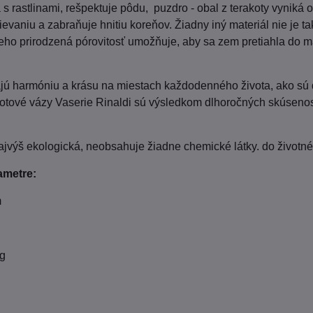
 s rastlinami, rešpektuje pôdu, puzdro - obal z terakoty vyni
ievaniu a zabraňuje hnitiu koreňov. Žiadny iný materiál nie je t
eho prirodzená pórovitosť umožňuje, aby sa zem pretiahla do ma
jú harmóniu a krásu na miestach každodenného života, ako sú do
tové vázy Vaserie Rinaldi sú výsledkom dlhoročných skúseností
ajvýš ekologická, neobsahuje žiadne chemické látky. do životn
ametre:
m
g