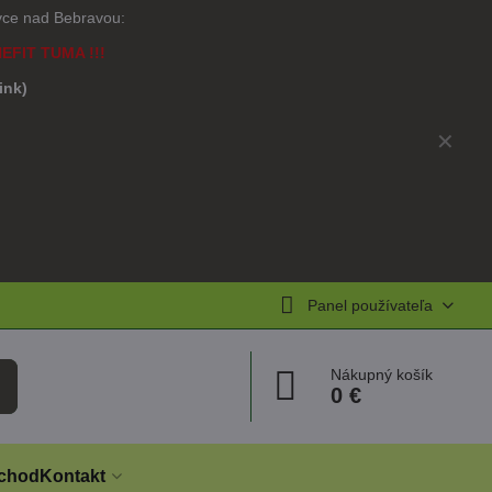
ovce nad Bebravou:
NEFIT TUMA !!!
link)
)
✕
Panel používateľa
Nákupný košík
0 €
chod
Kontakt