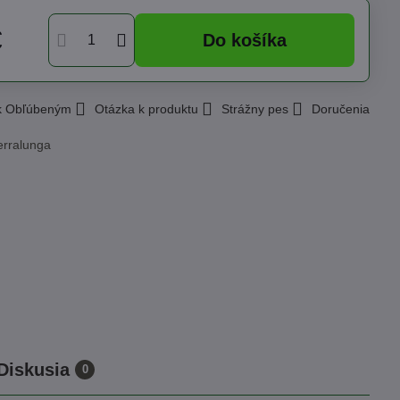
€
Do košíka
 k Obľúbeným
Otázka k produktu
Strážny pes
Doručenia
erralunga
Diskusia
0