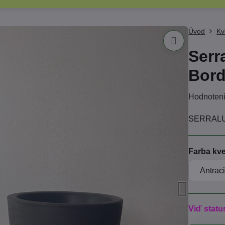
Úvod
Kv
Serr
Bord
Hodnoten
SERRALU
Farba kve
Viď statu