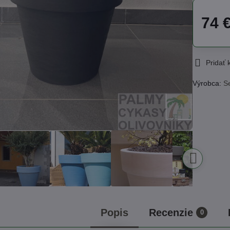
74 
Pridať
Výrobca:
S
Popis
Recenzie
0