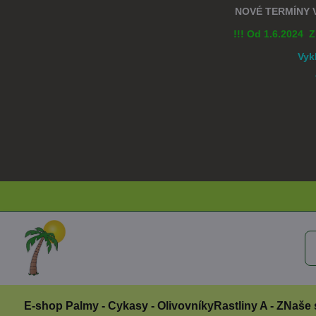
NOVÉ TERMÍNY
!!! Od 1.6.2024 
Vyk
E-shop Palmy - Cykasy - Olivovníky
Rastliny A - Z
Naše 