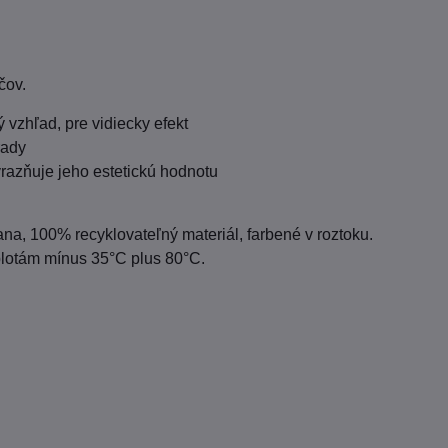
áčov.
ý vzhľad, pre vidiecky efekt
rady
razňuje jeho estetickú hodnotu
a, 100% recyklovateľný materiál, farbené v roztoku.
plotám mínus 35°C plus 80°C.