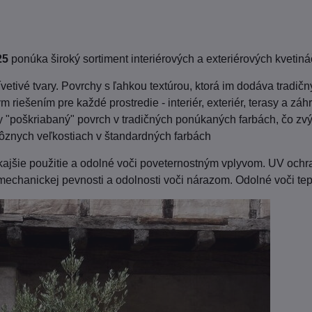
25
ponúka široký sortiment interiérových a exteriérových kvetin
vetivé tvary. Povrchy s ľahkou textúrou, ktorá im dodáva tradičn
 riešením pre každé prostredie - interiér, exteriér, terasy a záh
y "poškriabaný" povrch v tradičných ponúkaných farbách, čo zvý
ôznych veľkostiach v štandardných farbách
jšie použitie a odolné voči poveternostným vplyvom. UV ochran
echanickej pevnosti a odolnosti voči nárazom. Odolné voči te