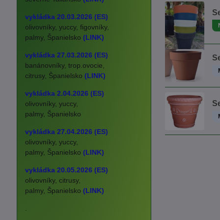
Se
vykládka 20.03.2026 (ES)
olivovníky, yuccy, figovníky,
palmy, Španielsko
(LINK)
vykládka 27.03.2026 (ES)
Se
banánovníky, trop.ovocie,
citrusy, Španielsko
(LINK)
vykládka 2.04.2026 (ES)
S
olivovníky, yuccy,
palmy, Španielsko
vykládka 27.04.2026 (ES)
olivovníky, yuccy,
palmy, Španielsko
(LINK)
vykládka 20.05.2026 (ES)
olivovníky, citrusy,
palmy, Španielsko
(LINK)
.