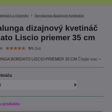
etináče a črepníky
Serralunga dizajnové kvetináče
alunga dizajnový kvetináč
ato Liscio priemer 35 cm
ie
5
/
5
(
1
x)
NGA BORDATO LISCIO PRIEMER 35 CM
Čítajte viac
tináča
s produktu