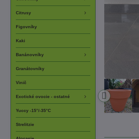
Citrusy
Figovníky
Kaki
Banánovníky
Granátovníky
Vinič
Exotické ovocie - ostatné
Yuccy -15°/-35°C
Strelitzie
Alocasie