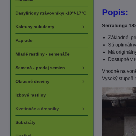
Popis:
Dasyliriony /trávovníky/ -10°/-17°C
Serralunga 18
Kaktusy sukulenty
Základné, prí
Paprade
Sú optimálnym
Má origináln
Mladé rastliny - semenáče
Dostupné v r
Semená - predaj semien
Vhodné na vonka
Vysoký stupeň m
Okrasné dreviny
Izbové rastliny
Kvetináče a črepníky
Substráty