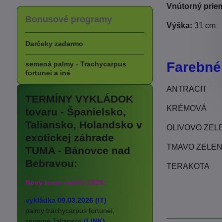
Vnútorný prie
Bonusové programy
Výška:
31 cm
Darčeky zadarmo
Farebné
semená palmy - Trachycarpus
fortunei a iné
ANTRACIT
TERMÍNY VYKLÁDOK
KRÉMOVÁ
tovaru - Španielsko,
Taliansko, Holandsko v
OLIVOVO ZEL
exotickej záhrade
TMAVO ZELE
TUMA - Bánovce nad
Bebravou:
TERAKOTA
Nový tovar rastlín 2026:
vykládka 09.03.2026 (IT)
palmy trachycarpus fortunei,
severné Taliansko
(LINK)