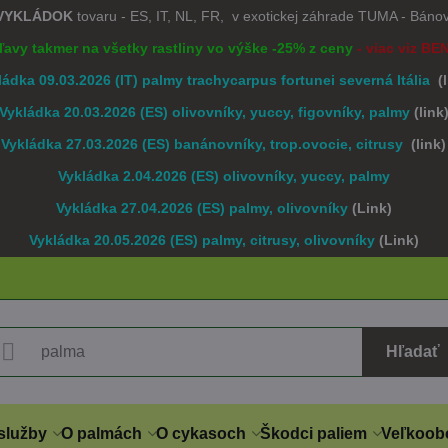
 VYKLÁDOK
tovaru - ES, IT, NL, FR, v exotickej záhrade TUMA - Bán
Zľavy takmer na všetky rastliny vo výške -25% z ceny
- viac viz BE
ládka 09.03.2026 (IT) palmy trachycarpus fortunei severná Itália
(
Vykládka 20.03.2026 (ES) olivovníky, yuccy, figovníky, palmy
(link
Vykládka 27.03.2026 (ES) banánovníky, trop.ovocie, citrusy
(link)
Vykládka 2.04.2026 (ES) olivovníky, yuccy, palmy
Vykládka 27.04.2026 (ES) palmy, olivovníky
(Link)
Vykládka 20.05.2026 (ES) palmy, citrusy, olivovníky
(Link)
Hľadať
služby
O palmách
O cykasoch
Škodci paliem
Veľkoob