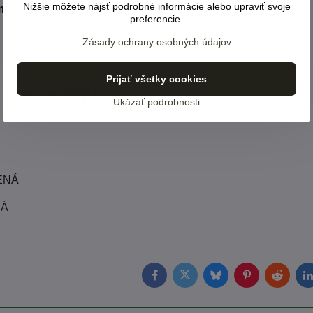
Nižšie môžete nájsť podrobné informácie alebo upraviť svoje
mer horný:
30 cm
preferencie.
Zásady ochrany osobných údajov
Prijať všetky cookies
 prevedenia:
Ukázať podrobnosti
ENÁ
NÁ
Facebook
Twitter
Bluesky
Pinterest
Reddit
L