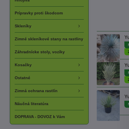
Hnojivá
Prípravky proti škodcom
Skleníky
Y
Zimné skleníkové stany na rastliny
Záhradnícke stoly, vozíky
Kosačky
Yu
Ostatné
Zimná ochrana rastlín
Y
Náučná literatúra
DOPRAVA - DOVOZ k Vám