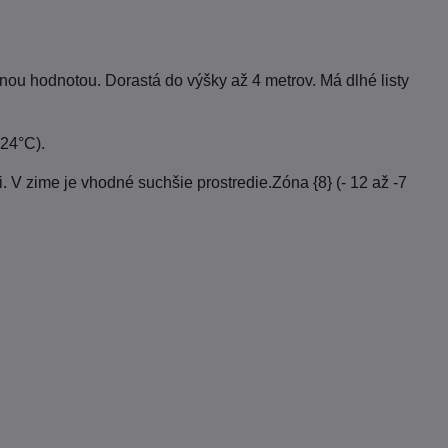
ou hodnotou. Dorastá do výšky až 4 metrov. Má dlhé listy
-24°C).
. V zime je vhodné suchšie prostredie.Zóna {8} (- 12 až -7