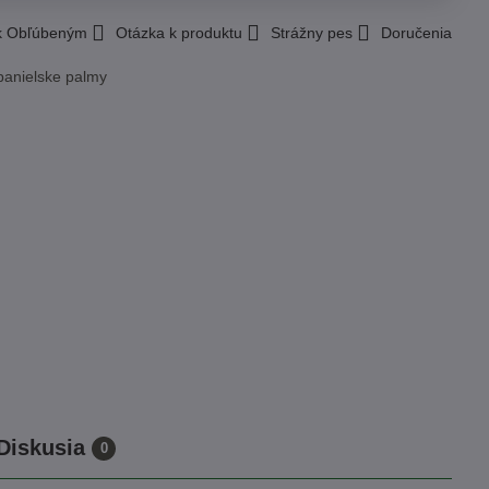
 k Obľúbeným
Otázka k produktu
Strážny pes
Doručenia
panielske palmy
Diskusia
0