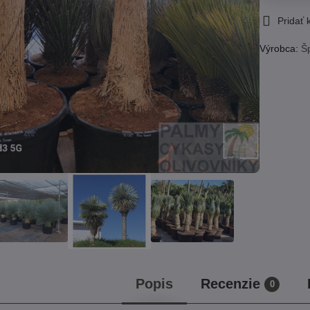
Pridať
Výrobca:
Š
Popis
Recenzie
0