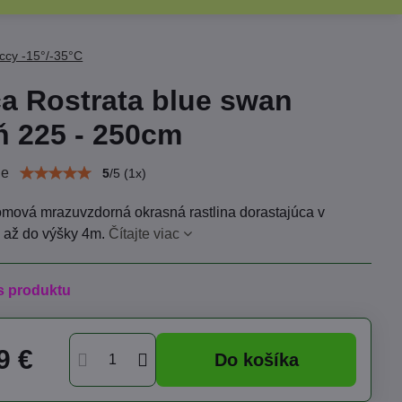
ccy -15°/-35°C
a Rostrata blue swan
 225 - 250cm
ie
5
/
5
(
1
x)
omová mrazuvzdorná okrasná rastlina dorastajúca v
i až do výšky 4m.
Čítajte viac
s produktu
9 €
Do košíka