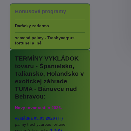
Bonusové programy
Darčeky zadarmo
semená palmy - Trachycarpus
fortunei a iné
TERMÍNY VYKLÁDOK
tovaru - Španielsko,
Taliansko, Holandsko v
exotickej záhrade
TUMA - Bánovce nad
Bebravou:
Nový tovar rastlín 2026:
vykládka 09.03.2026 (IT)
palmy trachycarpus fortunei,
severné Taliansko
(LINK)