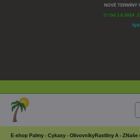
NOVÉ TERMÍNY
!!! Od 1.6.2024 
Vyk
E-shop Palmy - Cykasy - Olivovníky
Rastliny A - Z
Naše 