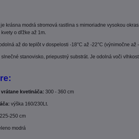
je krásna modrá stromová rastlina s mimoriadne vysokou okrasn
 kvety o dľžke až 1m.
dolná až do teplôt v dospelosti -18°C až -22°C (výnimočne až 
slnečné stanovisko, priepustný substrát. Je odolná voči vlhkosti
re:
 vrátane kvetináča:
300 - 360 cm
áča:
výška 160/230Lt.
225-250 cm
leno modrá