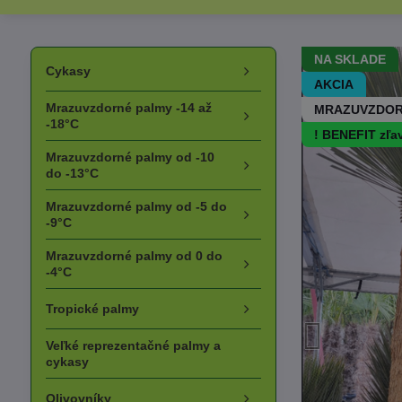
NA SKLADE
Cykasy
AKCIA
Mrazuvzdorné palmy -14 až
MRAZUVZDOR
-18°C
! BENEFIT zľa
Mrazuvzdorné palmy od -10
do -13°C
Mrazuvzdorné palmy od -5 do
-9°C
Mrazuvzdorné palmy od 0 do
-4°C
Tropické palmy
Veľké reprezentačné palmy a
cykasy
Olivovníky