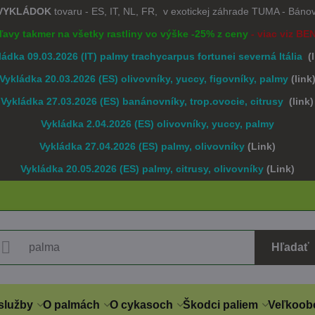
 VYKLÁDOK
tovaru - ES, IT, NL, FR, v exotickej záhrade TUMA - Bán
Zľavy takmer na všetky rastliny vo výške -25% z ceny
- viac viz BE
ládka 09.03.2026 (IT) palmy trachycarpus fortunei severná Itália
(
Vykládka 20.03.2026 (ES) olivovníky, yuccy, figovníky, palmy
(link
Vykládka 27.03.2026 (ES) banánovníky, trop.ovocie, citrusy
(link)
Vykládka 2.04.2026 (ES) olivovníky, yuccy, palmy
Vykládka 27.04.2026 (ES) palmy, olivovníky
(Link)
Vykládka 20.05.2026 (ES) palmy, citrusy, olivovníky
(Link)
Hľadať
služby
O palmách
O cykasoch
Škodci paliem
Veľkoob