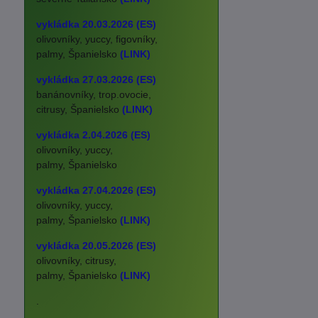
vykládka 20.03.2026 (ES)
olivovníky, yuccy, figovníky,
palmy, Španielsko
(LINK)
vykládka 27.03.2026 (ES)
banánovníky, trop.ovocie,
citrusy, Španielsko
(LINK)
vykládka 2.04.2026 (ES)
olivovníky, yuccy,
palmy, Španielsko
vykládka 27.04.2026 (ES)
olivovníky, yuccy,
palmy, Španielsko
(LINK)
vykládka 20.05.2026 (ES)
olivovníky, citrusy,
palmy, Španielsko
(LINK)
.