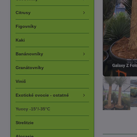
Citrusy
Figovníky
Kaki
Banánovníky
Granátovníky
Vinič
Exotické ovocie - ostatné
Yuccy -15°/-35°C
Strelitzie
Alocasie