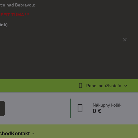
ovce nad Bebravou:
NEFIT TUMA !!!
link)
)
✕
Panel používateľa
Nákupný košík
0 €
chod
Kontakt