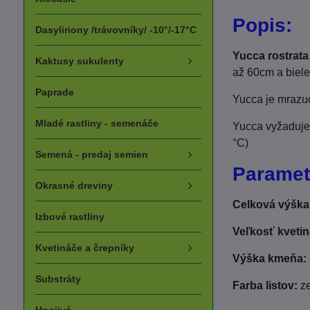
Popis:
Dasyliriony /trávovníky/ -10°/-17°C
Yucca rostrata
Kaktusy sukulenty
až 60cm a biele
Paprade
Yucca je mrazuo
Mladé rastliny - semenáče
Yucca vyžaduje 
°C)
Semená - predaj semien
Paramet
Okrasné dreviny
Celková výška
Izbové rastliny
Veľkosť kvetin
Kvetináče a črepníky
Výška kmeňa:
Substráty
Farba listov:
ze