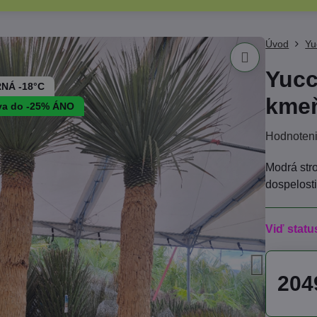
Úvod
Yu
Yucc
NÁ -18°C
kmeň
va do -25% ÁNO
Hodnoten
Modrá str
dospelost
Viď statu
204