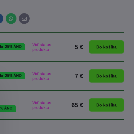
inkedIn
WhatsApp
E-
mail
Viď status
5 €
 do -25% ÁNO
Do košíka
produktu
Viď status
7 €
 do -25% ÁNO
Do košíka
produktu
Viď status
65 €
Do košíka
produktu
25% ÁNO