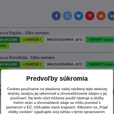
Facebook
Twitter
Bluesky
Pinterest
Reddit
L
ucca Rigida - 10ks semien
NA SKLADE
+ DARČEK !
MRAZUVZDORNÁ -18°C
! BENEFIT zľava
2022
cca Brevifolia - 10ks semien
NA SKLADE
+ DARČEK !
MRAZUVZDORNÁ -23°C
! BENEFIT zľava
2023
Predvoľby súkromia
ucca Rostrata výška 50-60cm
Cookies používame na zlepšenie vašej návštevy tejto webovej
NA SKLADE
AKCIA
MRAZUVZDORNÁ -18°C
! BENEFIT zľava do -
stránky, analýzu jej výkonnosti a zhromažďovanie údajov o jej
používaní. Na tento účel môžeme použiť nástroje a služby
tretích strán a zhromaždené údaje sa môžu preniesť k
partnerom v EÚ, USA alebo iných krajinách. Kliknutím na „Prijať
všetky cookies“ vyjadrujete svoj súhlas s týmto spracovaním.