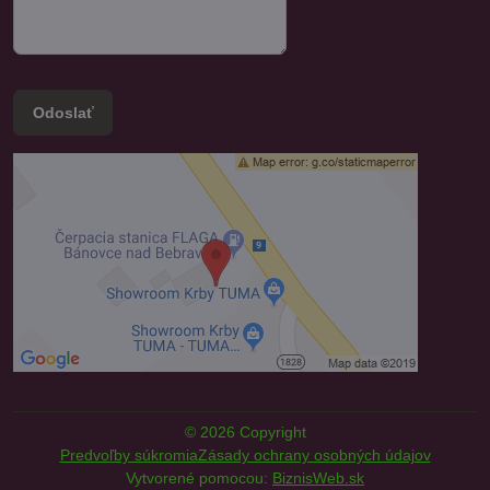
Odoslať
©
2026
Copyright
Predvoľby súkromia
Zásady ochrany osobných údajov
Vytvorené pomocou:
BiznisWeb.sk