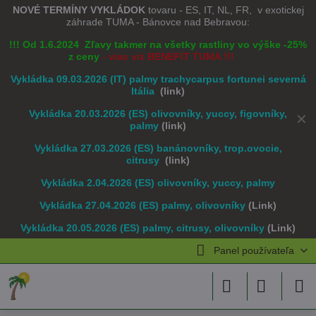
NOVÉ TERMÍNY VYKLÁDOK
tovaru - ES, IT, NL, FR, v exotickej
záhrade TUMA - Bánovce nad Bebravou:
!!! Od 1.6.2024 Zľavy takmer na všetky rastliny vo výške -25%
z ceny
- viac viz BENEFIT TUMA !!!
Vykládka 09.03.2026 (IT) palmy trachycarpus fortunei severná
Itália
(link)
Vykládka 20.03.2026 (ES) olivovníky, yuccy, figovníky,
✕
palmy
(link)
Vykládka 27.03.2026 (ES) banánovníky, trop.ovocie,
citrusy
(link)
Vykládka 2.04.2026 (ES) olivovníky, yuccy, palmy
Vykládka 27.04.2026 (ES) palmy, olivovníky
(Link)
Vykládka 20.05.2026 (ES) palmy, citrusy, olivovníky
(Link)
Panel používateľa