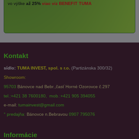
vo výške
až 25%
viac viz BENEFIT TUMA
Kontakt
sídlo:
TUMA INVEST, spol. s r.o.
(Partizánska 300/32)
Showroom:
95703
Bánovce nad Bebr.,časť Horné Ozorovce č.297
tel.:+421 38 7600180, mob.:+421 905 394055
e-mail:
tumainvest@gmail.com
° predajňa:
Bánovce n.Bebravou
0907 795076
Informácie