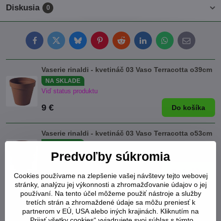
Diskusia
0
Facebook
Twitter
Bluesky
Pinterest
Reddit
LinkedIn
WhatsApp
E-
mail
Vaserie rinaldi - kvetináč 03 Vaso Terracotta o39cm
NA SKLADE
Viď status produktu
9 €
Do košíka
Vaserie rinaldi - kvetináč 03 Vaso Terracotta o53cm
NA SKLADE
Predvoľby súkromia
Viď status produktu
43 €
Do košíka
Cookies používame na zlepšenie vašej návštevy tejto webovej
stránky, analýzu jej výkonnosti a zhromažďovanie údajov o jej
používaní. Na tento účel môžeme použiť nástroje a služby
Vaserie rinaldi - kvetináč 09 Cilindro Bordato
tretích strán a zhromaždené údaje sa môžu preniesť k
o57cm
partnerom v EÚ, USA alebo iných krajinách. Kliknutím na
NA SKLADE
„Prijať všetky cookies“ vyjadrujete svoj súhlas s týmto