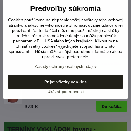
NA SKLADE
Predvoľby súkromia
Viď status produktu
Cookies používame na zlepšenie vašej návštevy tejto webovej
233 €
Zobraziť
stránky, analýzu jej výkonnosti a zhromažďovanie údajov o jej
používaní. Na tento účel môžeme použiť nástroje a služby
tretích strán a zhromaždené údaje sa môžu preniesť k
Serralunga dizajnový kvetináč Bordato liscio
partnerom v EÚ, USA alebo iných krajinách. Kliknutím na
o110cm
„Prijať všetky cookies“ vyjadrujete svoj súhlas s týmto
Mrazuvzdorný
Dizajnový model
NA SKLADE
spracovaním. Nižšie môžete nájsť podrobné informácie alebo
Viď status produktu
upraviť svoje preferencie.
627 €
Do košíka
Zásady ochrany osobných údajov
Serralunga dizajnový kvetináč Decorati festonato
Prijať všetky cookies
o100cm
Mrazuvzdorný
Dizajnový model
NA SKLADE
Ukázať podrobnosti
Viď status produktu
373 €
Do košíka
TERMÍNY VYKLÁDOK tovaru -