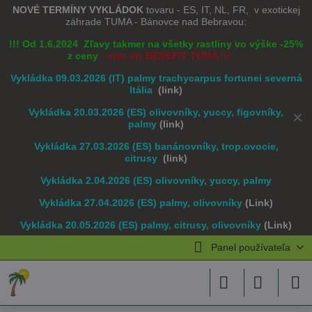
NOVÉ TERMÍNY VYKLÁDOK
tovaru - ES, IT, NL, FR, v exotickej
záhrade TUMA - Bánovce nad Bebravou:
!!! Od 1.6.2024 Zľavy takmer na všetky rastliny vo výške -25%
z ceny
- viac viz BENEFIT TUMA !!!
Vykládka 09.03.2026 (IT) palmy trachycarpus fortunei severná
Itália
(link)
Vykládka 20.03.2026 (ES) olivovníky, yuccy, figovníky,
✕
palmy
(link)
Vykládka 27.03.2026 (ES) banánovníky, trop.ovocie,
citrusy
(link)
Vykládka 2.04.2026 (ES) olivovníky, yuccy, palmy
Vykládka 27.04.2026 (ES) palmy, olivovníky
(Link)
Vykládka 20.05.2026 (ES) palmy, citrusy, olivovníky
(Link)
Panel používateľa