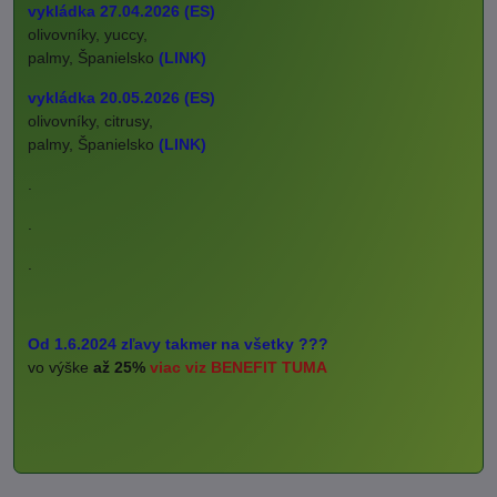
vykládka 27.04.2026 (ES)
olivovníky, yuccy,
palmy, Španielsko
(LINK)
vykládka 20.05.2026 (ES)
olivovníky, citrusy,
palmy, Španielsko
(LINK)
.
.
.
Od 1.6.2024 zľavy takmer na všetky ???
vo výške
až 25%
viac viz BENEFIT TUMA