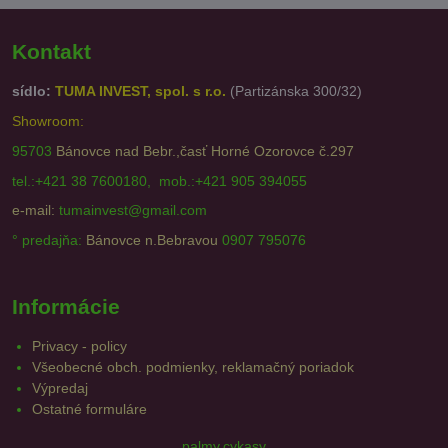
Kontakt
sídlo:
TUMA INVEST, spol. s r.o.
(Partizánska 300/32)
Showroom:
95703
Bánovce nad Bebr.,časť Horné Ozorovce č.297
tel.:+421 38 7600180, mob.:+421 905 394055
e-mail:
tumainvest@gmail.com
° predajňa:
Bánovce n.Bebravou
0907 795076
Informácie
Privacy - policy
Všeobecné obch. podmienky, reklamačný poriadok
Výpredaj
Ostatné formuláre
palmy.cykasy