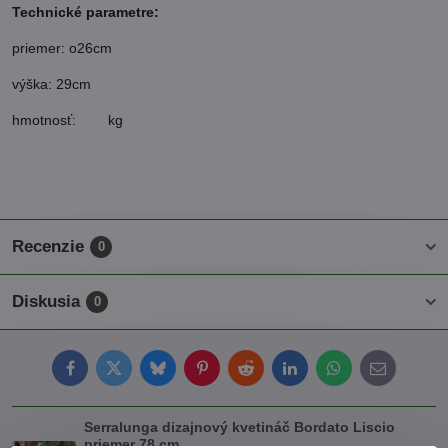
Technické parametre:
priemer: o26cm
výška: 29cm
hmotnosť: kg
Recenzie
0
Diskusia
0
Facebook
Twitter
Bluesky
Pinterest
Reddit
LinkedIn
WhatsApp
E-
mail
Serralunga dizajnový kvetináč Bordato Liscio
priemer 78 cm