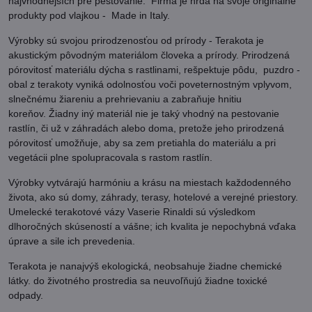
najvhodnejších pre pestovanie. Firma je hrdá na svoje originálne
produkty pod vlajkou - Made in Italy.
Výrobky sú svojou prirodzenosťou od prírody - Terakota je
akustickým pôvodným materiálom človeka a prírody. Prirodzená
pórovitosť materiálu dýcha s rastlinami, rešpektuje pôdu, puzdro -
obal z terakoty vyniká odolnosťou voči poveternostným vplyvom,
slnečnému žiareniu a prehrievaniu a zabraňuje hnitiu
koreňov. Žiadny iný materiál nie je taký vhodný na pestovanie
rastlín, či už v záhradách alebo doma, pretože jeho prirodzená
pórovitosť umožňuje, aby sa zem pretiahla do materiálu a pri
vegetácii plne spolupracovala s rastom rastlín.
Výrobky vytvárajú harmóniu a krásu na miestach každodenného
života, ako sú domy, záhrady, terasy, hotelové a verejné priestory.
Umelecké terakotové vázy Vaserie Rinaldi sú výsledkom
dlhoročných skúseností a vášne; ich kvalita je nepochybná vďaka
úprave a sile ich prevedenia.
Terakota je nanajvýš ekologická, neobsahuje žiadne chemické
látky. do životného prostredia sa neuvoľňujú žiadne toxické
odpady.