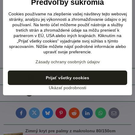
Predvoľby súkromia
Prosíme zákazníkov, aby si objednávky viac kusov krytov riešili v
predstihu, nakoľko štandardne máme skladom vyrobené z
Cookies používame na zlepšenie vašej návštevy tejto webovej
jednotlivých rozmerov po 1ks.
stránky, analýzu jej výkonnosti a zhromažďovanie údajov o jej
používaní. Na tento účel môžeme použiť nástroje a služby
tretích strán a zhromaždené údaje sa môžu preniesť k
partnerom v EÚ, USA alebo iných krajinách. Kliknutím na
Videonávod - montáž makrolonového krytu. (klikni!)
„Prijať všetky cookies“ vyjadrujete svoj súhlas s týmto
spracovaním. Nižšie môžete nájsť podrobné informácie alebo
upraviť svoje preferencie.
Zásady ochrany osobných údajov
Recenzie
0
Prijať všetky cookies
Ukázať podrobnosti
Diskusia
0
Facebook
Twitter
Bluesky
Pinterest
Reddit
LinkedIn
WhatsApp
E-
mail
Zimný kryt pre palmy z makrolonu 80/150cm