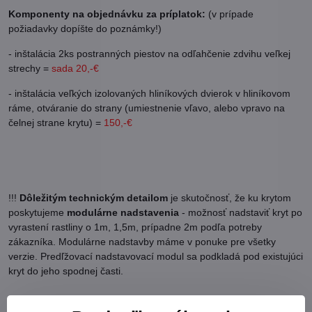
Komponenty na objednávku za príplatok:
(v prípade
požiadavky dopíšte do poznámky!)
- inštalácia 2ks postranných piestov na odľahčenie zdvihu veľkej
strechy =
sada 20,-€
- inštalácia veľkých izolovaných hliníkových dvierok v hliníkovom
ráme, otváranie do strany (umiestnenie vľavo, alebo vpravo na
čelnej strane krytu) =
150,-€
!!!
Dôležitým technickým detailom
je skutočnosť, že ku krytom
poskytujeme
modulárne nadstavenia
- možnosť nadstaviť kryt po
vyrastení rastliny o 1m, 1,5m, prípadne 2m podľa potreby
zákazníka. Modulárne nadstavby máme v ponuke pre všetky
verzie. Predľžovací nadstavovací modul sa podkladá pod existujúci
kryt do jeho spodnej časti.