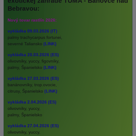
exotickej záhrade TUMA - Bánovce nad
Bebravou:
Nový tovar rastlín 2026:
vykládka 09.03.2026 (IT)
palmy trachycarpus fortunei,
severné Taliansko
(LINK)
vykládka 20.03.2026 (ES)
olivovníky, yuccy, figovníky,
palmy, Španielsko
(LINK)
vykládka 27.03.2026 (ES)
banánovníky, trop.ovocie,
citrusy, Španielsko
(LINK)
vykládka 2.04.2026 (ES)
olivovníky, yuccy,
palmy, Španielsko
vykládka 27.04.2026 (ES)
olivovníky, yuccy,