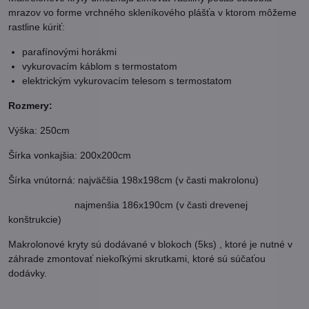
mrazov vo forme vrchného skleníkového plášťa v ktorom môžeme
rastline kúriť:
parafínovými horákmi
vykurovacím káblom s termostatom
elektrickým vykurovacím telesom s termostatom
Rozmery:
Výška: 250cm
Šírka vonkajšia: 200x200cm
Šírka vnútorná: najväčšia 198x198cm (v časti makrolonu)
najmenšia 186x190cm (v časti drevenej
konštrukcie)
Makrolonové kryty sú dodávané v blokoch (5ks) , ktoré je nutné v
záhrade zmontovať niekoľkými skrutkami, ktoré sú súčaťou
dodávky.