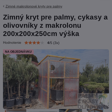
Zimné makrolonové kryty pre palmy
Zimný kryt pre palmy, cykasy a
olivovníky z makrolonu
200x200x250cm výška
Hodnotenie
4
/
5
(
3
x)
NA OBJEDNÁVKU