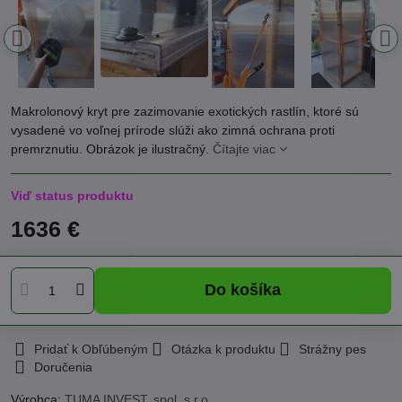
Makrolonový kryt pre zazimovanie exotických rastlín, ktoré sú
vysadené vo voľnej prírode slúži ako zimná ochrana proti
premrznutiu. Obrázok je ilustračný.
Čítajte viac
Viď status produktu
1636 €
Do košíka
Pridať k Obľúbeným
Otázka k produktu
Strážny pes
Doručenia
Výrobca:
TUMA INVEST, spol. s r.o.