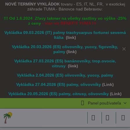
NOVÉ TERMÍNY VYKLÁDOK
tovaru - ES, IT, NL, FR, v exotickej
záhrade TUMA - Bánovce nad Bebravou:
!!! Od 1.6.2024 Zľavy takmer na všetky rastliny vo výške -25%
z ceny
- viac viz BENEFIT TUMA !!!
Vykládka 09.03.2026 (IT) palmy trachycarpus fortunei severná
Itália
(link)
Vykládka 20.03.2026 (ES) olivovníky, yuccy, figovníky,
✕
palmy
(link)
Vykládka 27.03.2026 (ES) banánovníky, trop.ovocie,
citrusy
(link)
Vykládka 2.04.2026 (ES) olivovníky, yuccy, palmy
Vykládka 27.04.2026 (ES) palmy, olivovníky
(Link)
Vykládka 20.05.2026 (ES) palmy, citrusy, olivovníky
(Link)
Panel používateľa