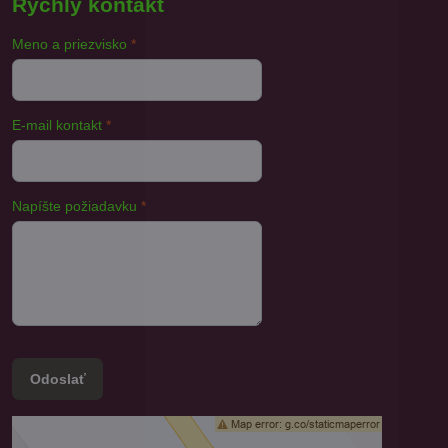
Rýchly kontakt
Meno a priezvisko
*
E-mail kontakt
*
Napíšte požiadavku
*
Odoslať