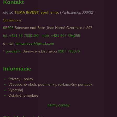
Kontakt
sídlo:
TUMA INVEST, spol. s r.o.
(Partizánska 300/32)
Showroom:
95703
Bánovce nad Bebr.,časť Horné Ozorovce č.297
tel.:+421 38 7600180, mob.:+421 905 394055
e-mail:
tumainvest@gmail.com
° predajňa:
Bánovce n.Bebravou
0907 795076
Informácie
Privacy - policy
Všeobecné obch. podmienky, reklamačný poriadok
Výpredaj
Ostatné formuláre
palmy.cykasy