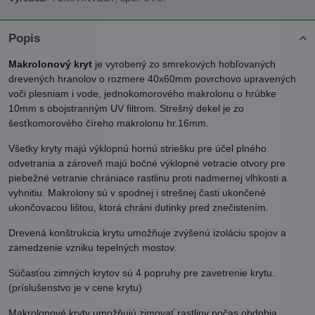
Popis
Makrolonový kryt
je vyrobený zo smrekových hobľovaných
drevených hranolov o rozmere 40x60mm povrchovo upravených
voči plesniam i vode, jednokomorového makrolonu o hrúbke
10mm s obojstranným UV filtrom. Strešný dekel je zo
šesťkomorového číreho makrolonu hr.16mm.
Všetky kryty majú výklopnú hornú striešku pre účel plného
odvetrania a zároveň majú bočné výklopné vetracie otvory pre
piebežné vetranie chrániace rastlinu proti nadmernej vlhkosti a
vyhnitiu. Makrolony sú v spodnej i strešnej časti ukončené
ukončovacou lištou, ktorá chráni dutinky pred znečistením.
Drevená konštrukcia krytu umožňuje zvýšenú izoláciu spojov a
zamedzenie vzniku tepelných mostov.
Súčasťou zimných krytov sú 4 popruhy pre zavetrenie krytu.
(príslušenstvo je v cene krytu)
Makrolonové kryty umožňujú zimovať rastliny počas obdobia