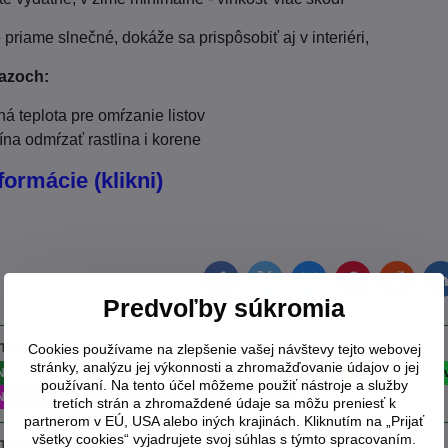
priame slnečné, dokáže sa prispôsobiť aj v interiéri,
azoch:
ná teplota pre omŕzanie listov
ína odmŕzať rastlina i korene
formácie (klikni)
Facebook
Twitter
Bluesky
Pinterest
Reddit
L
Predvoľby súkromia
hamaerops Humilis 45 L
Cookies používame na zlepšenie vašej návštevy tejto webovej
stránky, analýzu jej výkonnosti a zhromažďovanie údajov o jej
NA SKLADE
MRAZUVZDORNÁ -15°C
Dovoz SK 2024
! BENEFIT zľa
používaní. Na tento účel môžeme použiť nástroje a služby
Na túto rastlinu poskytneme zľavu -20% na pol.kryt
tretích strán a zhromaždené údaje sa môžu preniesť k
partnerom v EÚ, USA alebo iných krajinách. Kliknutím na „Prijať
všetky cookies“ vyjadrujete svoj súhlas s týmto spracovaním.
hamaerops Humilis 5 L