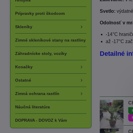
Hnojivá
Svetlo:
výdatné 
Prípravky proti škodcom
Odolnosť v mr
Skleníky
-14°C hranič
Zimné skleníkové stany na rastliny
až -17°C zač
Detailné in
Záhradnícke stoly, vozíky
Kosačky
Ostatné
Zimná ochrana rastlín
C
Náučná literatúra
DOPRAVA - DOVOZ k Vám
C