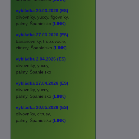
vykládka 20.03.2026 (ES)
olivovníky, yuccy, figovníky,
palmy, Španielsko
(LINK)
vykládka 27.03.2026 (ES)
banánovníky, trop.ovocie,
citrusy, Španielsko
(LINK)
vykládka 2.04.2026 (ES)
olivovníky, yuccy,
palmy, Španielsko
vykládka 27.04.2026 (ES)
olivovníky, yuccy,
palmy, Španielsko
(LINK)
vykládka 20.05.2026 (ES)
olivovníky, citrusy,
palmy, Španielsko
(LINK)
.