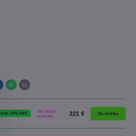
inkedIn
WhatsApp
E-
mail
Viď status
221 €
va do -25% ÁNO
Do košíka
produktu