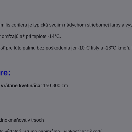
lis cerifera je typická svojim nádychom striebornej farby a v
y omŕzajú až pri teplote -14°C.
ť pre túto palmu bez poškodenia jer -10°C listy a -13°C kmeň. 
re:
vrátane kvetináča:
150-300 cm
L
dnokmeňová v trsoch
te výdatné, v zime minimálne - vlhkosť viac škodí