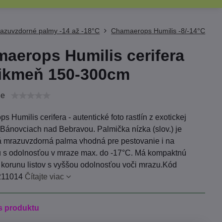
azuvzdorné palmy -14 až -18°C
Chamaerops Humilis -8/-14°C
aerops Humilis cerifera
ikmeň 150-300cm
ie
 Humilis cerifera - autentické foto rastlín z exotickej
 Bánovciach nad Bebravou. Palmička nízka (slov.) je
 mrazuvzdorná palma vhodná pre pestovanie i na
 s odolnosťou v mraze max. do -17°C. Má kompaktnú
ú korunu listov s vyššou odolnosťou voči mrazu.Kód
 211014
Čítajte viac
s produktu