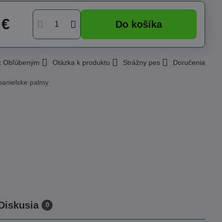
 €
Do košíka
 k Obľúbeným
Otázka k produktu
Strážny pes
Doručenia
panielske palmy
Diskusia
0