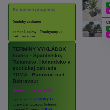
Bonusové programy
Darčeky zadarmo
C
semená palmy - Trachycarpus
fortunei a iné
TERMÍNY VYKLÁDOK
tovaru - Španielsko,
Taliansko, Holandsko v
exotickej záhrade
TUMA - Bánovce nad
Bebravou:
Nový tovar rastlín 2026:
vykládka 09.03.2026 (IT)
palmy trachycarpus fortunei,
severné Taliansko
(LINK)