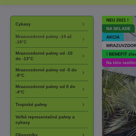
NEU 2021 !
Cykasy
NA SKLADE
Mrazuvzdorné palmy -14 až
AKCIA
-18°C
MRAZUVZDOR
Mrazuvzdorné palmy od -10
! BENEFIT zľa
do -13°C
Na túto rastli
Mrazuvzdorné palmy od -5 do
-9°C
Mrazuvzdorné palmy od 0 do
-4°C
Tropické palmy
Veľké reprezentačné palmy a
cykasy
Olivovníky