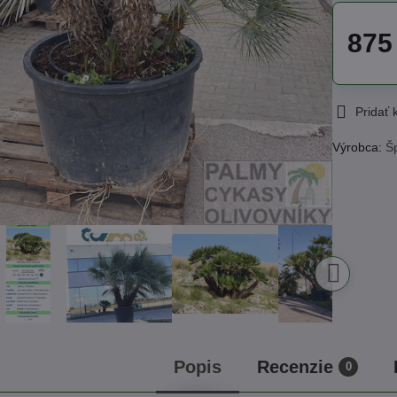
875
Pridať
Výrobca:
Š
Popis
Recenzie
0