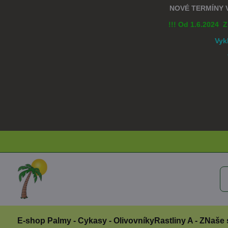
NOVÉ TERMÍNY
!!! Od 1.6.2024 
Vyk
E-shop Palmy - Cykasy - Olivovníky
Rastliny A - Z
Naše 