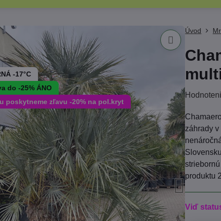
Úvod
Mr
Cham
mult
NÁ -17°C
va do -25% ÁNO
Hodnoten
nu poskytneme zľavu -20% na pol.kryt
Chamaerops
záhrady v
nenáročná
Slovensku
strieborn
produktu
Viď statu