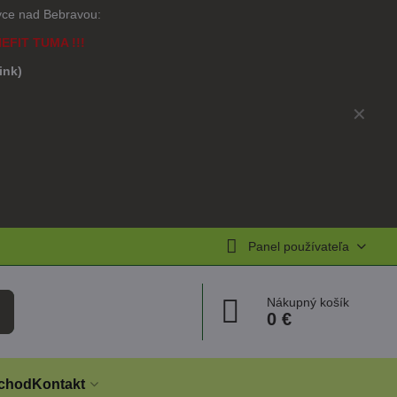
ovce nad Bebravou:
NEFIT TUMA !!!
link)
)
✕
Panel používateľa
Nákupný košík
0 €
chod
Kontakt