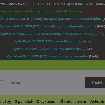
 VYKLÁDOK
tovaru - ES, IT, NL, FR, v exotickej záhrade TUMA - Bán
Zľavy takmer na všetky rastliny vo výške -25% z ceny
- viac viz BE
ládka 09.03.2026 (IT) palmy trachycarpus fortunei severná Itália
(
Vykládka 20.03.2026 (ES) olivovníky, yuccy, figovníky, palmy
(link
Vykládka 27.03.2026 (ES) banánovníky, trop.ovocie, citrusy
(link)
Vykládka 2.04.2026 (ES) olivovníky, yuccy, palmy
Vykládka 27.04.2026 (ES) palmy, olivovníky
(Link)
Vykládka 20.05.2026 (ES) palmy, citrusy, olivovníky
(Link)
Hľadať
služby
O palmách
O cykasoch
Škodci paliem
Veľkoob