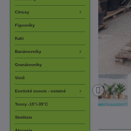
Citrusy
Figovníky
Kaki
Banánovníky
Granátovníky
Vinič
Exotické ovocie - ostatné
Yuccy -15°/-35°C
Strelitzie
Alocasie