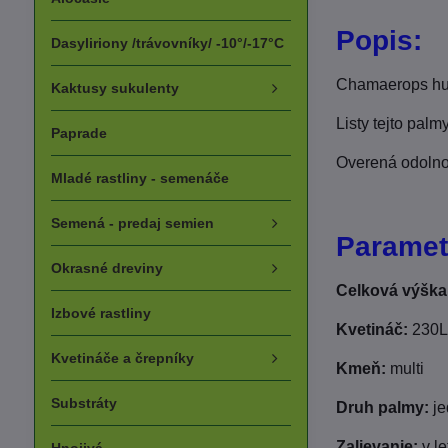
Popis:
Dasyliriony /trávovníky/ -10°/-17°C
Chamaerops humi
Kaktusy sukulenty
Listy tejto palm
Paprade
Overená odolnos
Mladé rastliny - semenáče
Semená - predaj semien
Paramet
Okrasné dreviny
Celková výška 
Izbové rastliny
Kvetináč:
230
Kvetináče a črepníky
Kmeň:
multi
Substráty
Druh palmy:
je
Zalievanie:
v le