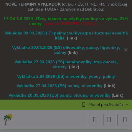
NOVÉ TERMÍNY VYKLÁDOK
tovaru - ES, IT, NL, FR, v exotickej
záhrade TUMA - Bánovce nad Bebravou:
!!! Od 1.6.2024 Zľavy takmer na všetky rastliny vo výške -25%
z ceny
- viac viz BENEFIT TUMA !!!
Vykládka 09.03.2026 (IT) palmy trachycarpus fortunei severná
Itália
(link)
Vykládka 20.03.2026 (ES) olivovníky, yuccy, figovníky,
✕
palmy
(link)
Vykládka 27.03.2026 (ES) banánovníky, trop.ovocie,
citrusy
(link)
Vykládka 2.04.2026 (ES) olivovníky, yuccy, palmy
Vykládka 27.04.2026 (ES) palmy, olivovníky
(Link)
Vykládka 20.05.2026 (ES) palmy, citrusy, olivovníky
(Link)
Panel používateľa