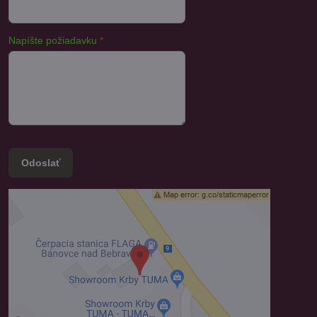
Napíšte požiadavku
*
Odoslať