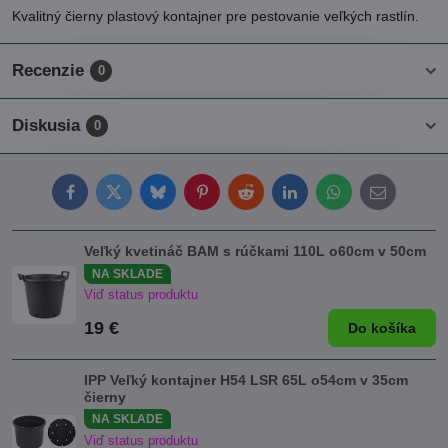
Kvalitný čierny plastový kontajner pre pestovanie veľkých rastlín.
Recenzie
0
Diskusia
0
Facebook
Twitter
Bluesky
Pinterest
Reddit
LinkedIn
WhatsApp
E-
mail
Veľký kvetináč BAM s rúčkami 110L o60cm v 50cm
NA SKLADE
Viď status produktu
19 €
Do košíka
IPP Veľký kontajner H54 LSR 65L o54cm v 35cm
čierny
NA SKLADE
Viď status produktu