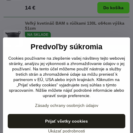
14 €
Do košíka
Veľký kvetináč BAM s rúčkami 130L o64cm výška
51cm
NA SKLADE
Viď status produktu
Predvoľby súkromia
25 €
Do košíka
Cookies používame na zlepšenie vašej návštevy tejto webovej
stránky, analýzu jej výkonnosti a zhromažďovanie údajov o jej
používaní. Na tento účel môžeme použiť nástroje a služby
TERMÍNY VYKLÁDOK tovaru -
tretích strán a zhromaždené údaje sa môžu preniesť k
partnerom v EÚ, USA alebo iných krajinách. Kliknutím na
Španielsko, Taliansko, Holandsko v
„Prijať všetky cookies“ vyjadrujete svoj súhlas s týmto
exotickej záhrade TUMA - Bánovce nad
spracovaním. Nižšie môžete nájsť podrobné informácie alebo
upraviť svoje preferencie.
Bebravou:
Zásady ochrany osobných údajov
Nový tovar rastlín 2026:
vykládka 09.03.2026 (IT)
Prijať všetky cookies
palmy trachycarpus fortunei,
Ukázať podrobnosti
severné Taliansko
(LINK)