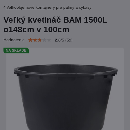
Veľkoobjemové kontajnery pre palmy a cykasy
Veľký kvetináč BAM 1500L
o148cm v 100cm
Hodnotenie
2.8
/
5
(
5
x)
NA SKLADE