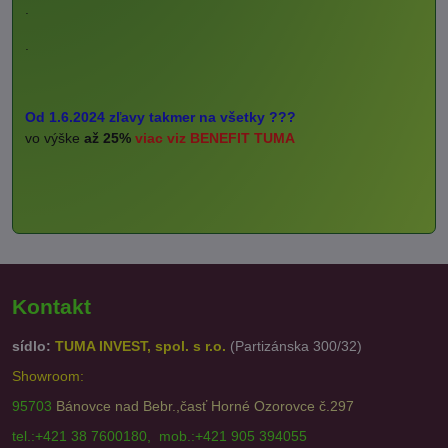
.
.
Od 1.6.2024 zľavy takmer na všetky ???
vo výške
až 25%
viac viz BENEFIT TUMA
Kontakt
sídlo:
TUMA INVEST, spol. s r.o.
(Partizánska 300/32)
Showroom:
95703
Bánovce nad Bebr.,časť Horné Ozorovce č.297
tel.:+421 38 7600180, mob.:+421 905 394055