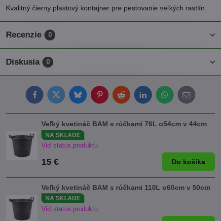
Kvalitný čierny plastový kontajner pre pestovanie veľkých rastlín.
Recenzie
0
Diskusia
0
Facebook
Twitter
Bluesky
Pinterest
Reddit
LinkedIn
WhatsApp
E-
mail
Veľký kvetináč BAM s rúčkami 76L o54cm v 44cm
NA SKLADE
Viď status produktu
15 €
Do košíka
Veľký kvetináč BAM s rúčkami 110L o60cm v 50cm
NA SKLADE
Viď status produktu