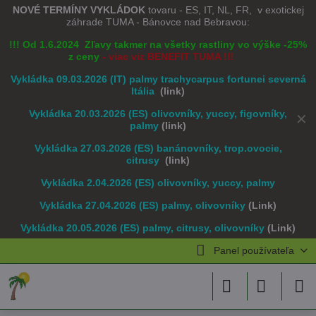
NOVÉ TERMÍNY VYKLÁDOK
tovaru - ES, IT, NL, FR, v exotickej
záhrade TUMA - Bánovce nad Bebravou:
!!! Od 1.6.2024 Zľavy takmer na všetky rastliny vo výške -25%
z ceny
- viac viz BENEFIT TUMA !!!
Vykládka 09.03.2026 (IT) palmy trachycarpus fortunei severná
Itália
(link)
Vykládka 20.03.2026 (ES) olivovníky, yuccy, figovníky,
✕
palmy
(link)
Vykládka 27.03.2026 (ES) banánovníky, trop.ovocie,
citrusy
(link)
Vykládka 2.04.2026 (ES) olivovníky, yuccy, palmy
Vykládka 27.04.2026 (ES) palmy, olivovníky
(Link)
Vykládka 20.05.2026 (ES) palmy, citrusy, olivovníky
(Link)
Panel používateľa