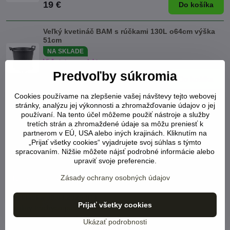
19 €
Do košíka
Veľký kvetináč BAM s rúčkami 130L o64cm výška
51cm
NA SKLADE
Viď status produktu
Predvoľby súkromia
25 €
Do košíka
Cookies používame na zlepšenie vašej návštevy tejto webovej
stránky, analýzu jej výkonnosti a zhromažďovanie údajov o jej
používaní. Na tento účel môžeme použiť nástroje a služby
TERMÍNY VYKLÁDOK tovaru -
tretích strán a zhromaždené údaje sa môžu preniesť k
Španielsko, Taliansko, Holandsko v
partnerom v EÚ, USA alebo iných krajinách. Kliknutím na
„Prijať všetky cookies“ vyjadrujete svoj súhlas s týmto
exotickej záhrade TUMA - Bánovce nad
spracovaním. Nižšie môžete nájsť podrobné informácie alebo
Bebravou:
upraviť svoje preferencie.
Zásady ochrany osobných údajov
Nový tovar rastlín 2026:
vykládka 09.03.2026 (IT)
Prijať všetky cookies
palmy trachycarpus fortunei,
severné Taliansko
(LINK)
Ukázať podrobnosti