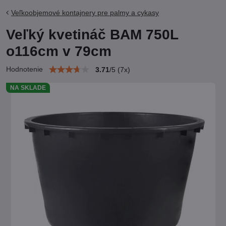
Veľkoobjemové kontajnery pre palmy a cykasy
Veľký kvetináč BAM 750L
o116cm v 79cm
Hodnotenie
3.71
/
5
(
7
x)
NA SKLADE