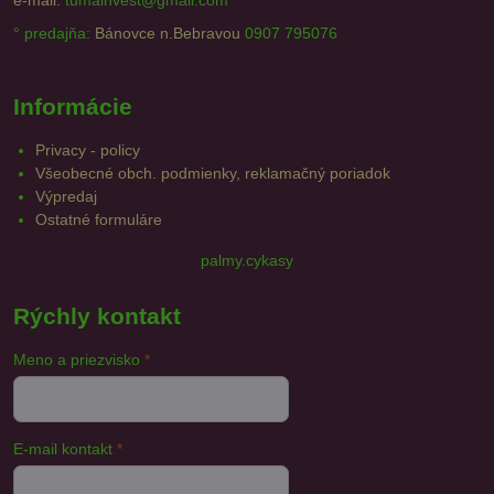
e-mail:
tumainvest@gmail.com
° predajňa:
Bánovce n.Bebravou
0907 795076
Informácie
Privacy - policy
Všeobecné obch. podmienky, reklamačný poriadok
Výpredaj
Ostatné formuláre
palmy.cykasy
Rýchly kontakt
Meno a priezvisko
*
E-mail kontakt
*