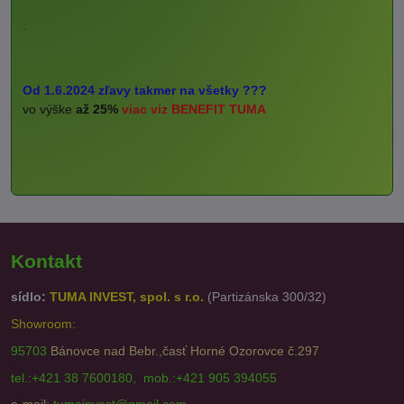
.
Od 1.6.2024 zľavy takmer na všetky ???
vo výške
až 25%
viac viz BENEFIT TUMA
Kontakt
sídlo:
TUMA INVEST, spol. s r.o.
(Partizánska 300/32)
Showroom:
95703
Bánovce nad Bebr.,časť Horné Ozorovce č.297
tel.:+421 38 7600180, mob.:+421 905 394055