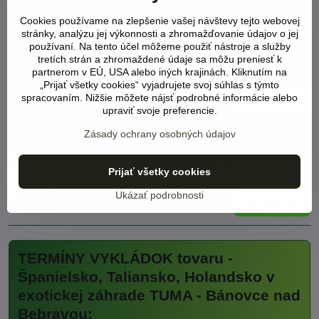
Cookies používame na zlepšenie vašej návštevy tejto webovej
Serralunga dizajnový kvetináč Bordato liscio
stránky, analýzu jej výkonnosti a zhromažďovanie údajov o jej
o110cm
používaní. Na tento účel môžeme použiť nástroje a služby
tretích strán a zhromaždené údaje sa môžu preniesť k
Mrazuvzdorný
Dizajnový model
NA SKLADE
partnerom v EÚ, USA alebo iných krajinách. Kliknutím na
Viď status produktu
„Prijať všetky cookies“ vyjadrujete svoj súhlas s týmto
spracovaním. Nižšie môžete nájsť podrobné informácie alebo
627 €
Do košíka
upraviť svoje preferencie.
Zásady ochrany osobných údajov
Serralunga dizajnový kvetináč Decorati festonato
o100cm
Mrazuvzdorný
Dizajnový model
NA SKLADE
Prijať všetky cookies
Viď status produktu
Ukázať podrobnosti
373 €
Do košíka
TERMÍNY VYKLÁDOK tovaru -
Španielsko, Taliansko, Holandsko v
exotickej záhrade TUMA - Bánovce nad
Bebravou: