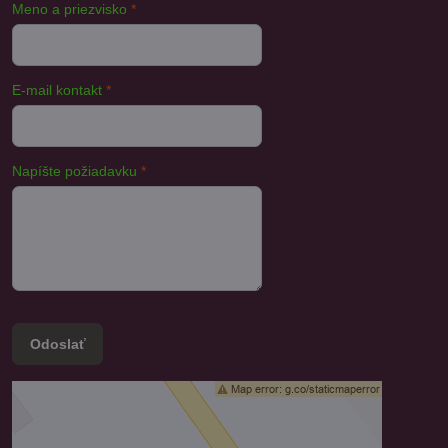
Meno a priezvisko
*
E-mail kontakt
*
Napíšte požiadavku
*
Odoslať