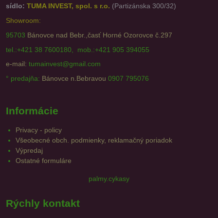
sídlo:
TUMA INVEST, spol. s r.o.
(Partizánska 300/32)
Showroom:
95703
Bánovce nad Bebr.,časť Horné Ozorovce č.297
tel.:+421 38 7600180, mob.:+421 905 394055
e-mail:
tumainvest@gmail.com
° predajňa:
Bánovce n.Bebravou
0907 795076
Informácie
Privacy - policy
Všeobecné obch. podmienky, reklamačný poriadok
Výpredaj
Ostatné formuláre
palmy.cykasy
Rýchly kontakt