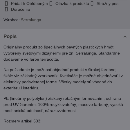
Pridať k Obľúbeným
Otázka k produktu
Strážny pes
Doručenia
Výrobca:
Serralunga
Popis
Originálny produkt zo špeciálnych pevných plastických hmôt
vytvorený svetovými dizajnérmi pre zn. Serralunga. Štandardne
dodávame vo farbe terracotta.
Na požiadanie je možnosť objednať produkt v širokej farebnej
škále viz základný vzorkovník. Kvetináče je možné objednávať i v
elektricky podsvietenej forme. Všetky modely sú vhodné do
exteriéru i interiéru.
PE (lineárny polyetylén) získaný rotačným formovaním, ochrana
pred UV žiarením. 100% recyklovateľný, masovo farbený, vysoká
mechanická odolnosť, nárazuvzdornosť
Rozmery artikel 503: