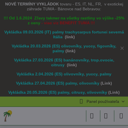
NOVÉ TERMÍNY VYKLÁDOK
tovaru - ES, IT, NL, FR, v exotickej
záhrade TUMA - Bánovce nad Bebravou:
!!! Od 1.6.2024 Zľavy takmer na všetky rastliny vo výške -25%
z ceny
- viac viz BENEFIT TUMA !!!
Vykládka 09.03.2026 (IT) palmy trachycarpus fortunei severná
Itália
(link)
Vykládka 20.03.2026 (ES) olivovníky, yuccy, figovníky,
✕
palmy
(link)
Vykládka 27.03.2026 (ES) banánovníky, trop.ovocie,
citrusy
(link)
Vykládka 2.04.2026 (ES) olivovníky, yuccy, palmy
Vykládka 27.04.2026 (ES) palmy, olivovníky
(Link)
Vykládka 20.05.2026 (ES) palmy, citrusy, olivovníky
(Link)
Panel používateľa