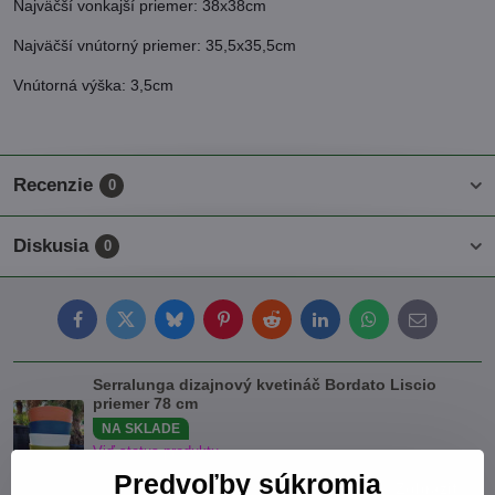
Najväčší vonkajší priemer: 38x38cm
Najväčší vnútorný priemer: 35,5x35,5cm
Vnútorná výška: 3,5cm
Recenzie
0
Diskusia
0
Facebook
Twitter
Bluesky
Pinterest
Reddit
LinkedIn
WhatsApp
E-
mail
Serralunga dizajnový kvetináč Bordato Liscio
priemer 78 cm
NA SKLADE
Viď status produktu
Predvoľby súkromia
233 €
Zobraziť