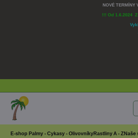
NOVÉ TERMÍNY
!!! Od 1.6.2024 
Vyk
E-shop Palmy - Cykasy - Olivovníky
Rastliny A - Z
Naše 