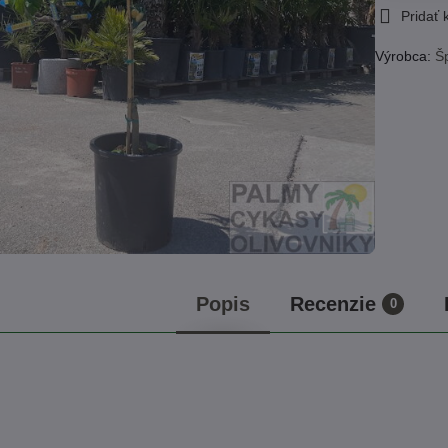
Pridať
Výrobca:
Š
Popis
Recenzie
0