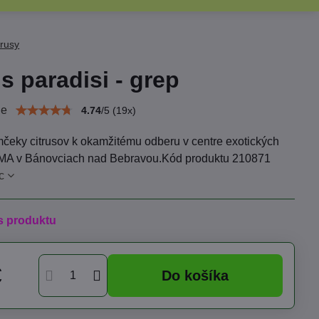
trusy
us paradisi - grep
ie
4.74
/
5
(
19
x)
mčeky citrusov k okamžitému odberu v centre exotických
UMA v Bánovciach nad Bebravou.Kód produktu 210871
c
s produktu
€
Do košíka