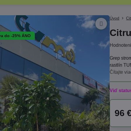
Úvod
Ci
Citr
va do -25% ÁNO
Hodnoten
Grep stro
rastlín T
Čítajte via
Viď statu
96 