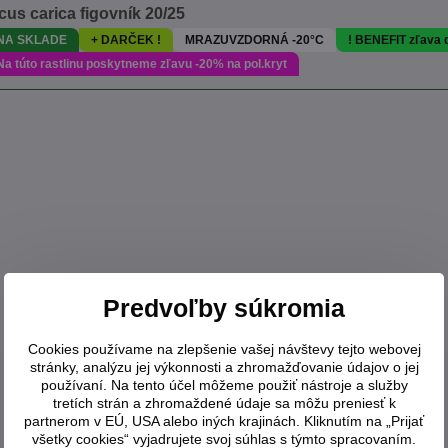
cus carica figovník 20/25
NA SKLADE
+ DARČEK !
MRAZUVZDORNÁ -20°C
! BENEFIT zľava
Na túto rastlinu poskytneme zľavu -20% na pol.kryt
Predvoľby súkromia
Cookies používame na zlepšenie vašej návštevy tejto webovej
stránky, analýzu jej výkonnosti a zhromažďovanie údajov o jej
používaní. Na tento účel môžeme použiť nástroje a služby
tretích strán a zhromaždené údaje sa môžu preniesť k
partnerom v EÚ, USA alebo iných krajinách. Kliknutím na „Prijať
všetky cookies“ vyjadrujete svoj súhlas s týmto spracovaním.