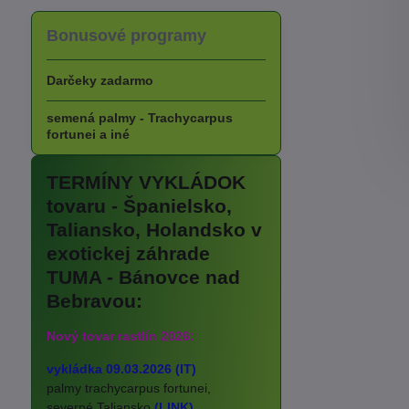
Bonusové programy
Darčeky zadarmo
semená palmy - Trachycarpus
fortunei a iné
TERMÍNY VYKLÁDOK
tovaru - Španielsko,
Taliansko, Holandsko v
exotickej záhrade
TUMA - Bánovce nad
Bebravou:
Nový tovar rastlín 2026:
vykládka 09.03.2026 (IT)
palmy trachycarpus fortunei,
severné Taliansko
(LINK)