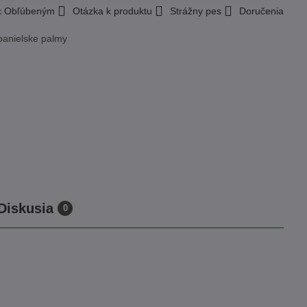
 k Obľúbeným
Otázka k produktu
Strážny pes
Doručenia
panielske palmy
Diskusia
0