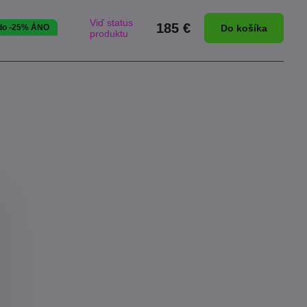
Viď status
185 €
 do -25% ÁNO
Do košíka
produktu