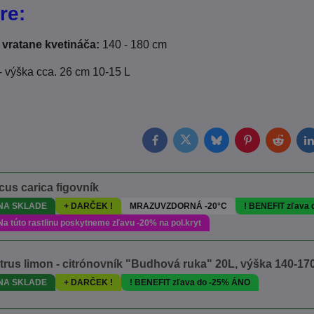
re:
vratane kvetináča:
140 - 180 cm
 výška cca. 26 cm 10-15 L
Facebook
Twitter
Bluesky
Pinterest
Reddit
L
cus carica figovník
NA SKLADE
+ DARČEK !
MRAZUVZDORNÁ -20°C
! BENEFIT zľava
Na túto rastlinu poskytneme zľavu -20% na pol.kryt
trus limon - citrónovník "Budhová ruka" 20L, výška 140-1
NA SKLADE
+ DARČEK !
! BENEFIT zľava do -25% ÁNO