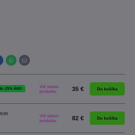
inkedIn
WhatsApp
E-
mail
Viď status
35 €
 do -25% ÁNO
Do košíka
produktu
70cm
Viď status
82 €
Do košíka
produktu