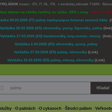
 VYKLÁDOK
tovaru - ES, IT, NL, FR, v exotickej záhrade TUMA - Bán
Zľavy takmer na všetky rastliny vo výške -25% z ceny
- viac viz BE
ládka 09.03.2026 (IT) palmy trachycarpus fortunei severná Itália
(
Vykládka 20.03.2026 (ES) olivovníky, yuccy, figovníky, palmy
(link
Vykládka 27.03.2026 (ES) banánovníky, trop.ovocie, citrusy
(link)
Vykládka 2.04.2026 (ES) olivovníky, yuccy, palmy
Vykládka 27.04.2026 (ES) palmy, olivovníky
(Link)
Vykládka 20.05.2026 (ES) palmy, citrusy, olivovníky
(Link)
Hľadať
služby
O palmách
O cykasoch
Škodci paliem
Veľkoob