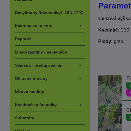
Paramet
Dasyliriony /trávovníky/ -10°/-17°C
Celková výška 
Kaktusy sukulenty
Kvetináč:
C30 -
Paprade
Plody:
grep
Mladé rastliny - semenáče
Semená - predaj semien
Fi
Okrasné dreviny
Izbové rastliny
Kvetináče a črepníky
Ci
Substráty