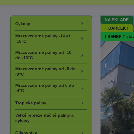
NA SKLADE
Cykasy
+ DARČEK !
Mrazuvzdorné palmy -14 až
! BENEFIT zľa
-18°C
Mrazuvzdorné palmy od -10
do -13°C
Mrazuvzdorné palmy od -5 do
-9°C
Mrazuvzdorné palmy od 0 do
-4°C
Tropické palmy
Veľké reprezentačné palmy a
cykasy
Olivovníky