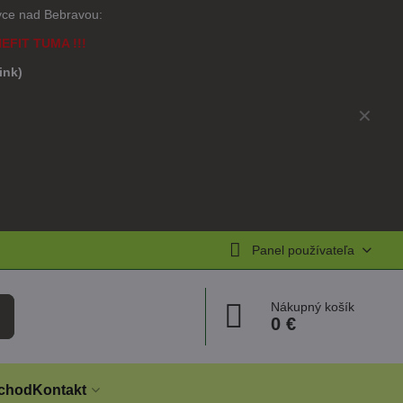
ovce nad Bebravou:
NEFIT TUMA !!!
link)
)
✕
Panel používateľa
Nákupný košík
0 €
chod
Kontakt