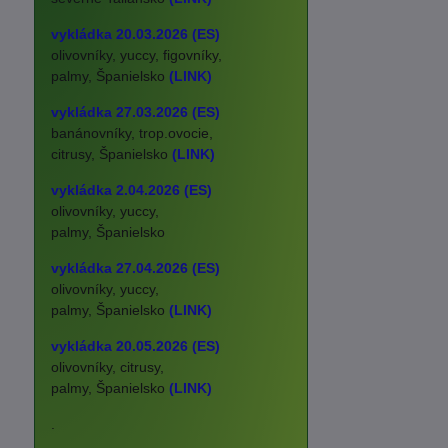
vykládka 20.03.2026 (ES)
olivovníky, yuccy, figovníky,
palmy, Španielsko
(LINK)
vykládka 27.03.2026 (ES)
banánovníky, trop.ovocie,
citrusy, Španielsko
(LINK)
vykládka 2.04.2026 (ES)
olivovníky, yuccy,
palmy, Španielsko
vykládka 27.04.2026 (ES)
olivovníky, yuccy,
palmy, Španielsko
(LINK)
vykládka 20.05.2026 (ES)
olivovníky, citrusy,
palmy, Španielsko
(LINK)
.