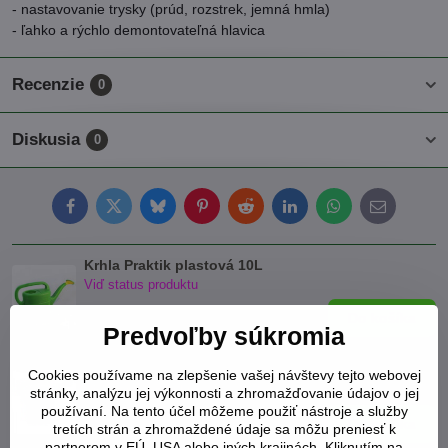
- nastavovanie trysky (prúd, rozstrek, jemná hmla)
- ľahko a rýchlo demontovateľná hlavica
Recenzie
0
Diskusia
0
Facebook
Twitter
Bluesky
Pinterest
Reddit
LinkedIn
WhatsApp
E-
mail
Krhla Praktik plastová 10L
Viď status produktu
5 €
Do košíka
Predvoľby súkromia
Krhla Praktik plastová 16L
Cookies používame na zlepšenie vašej návštevy tejto webovej
Viď status produktu
stránky, analýzu jej výkonnosti a zhromažďovanie údajov o jej
používaní. Na tento účel môžeme použiť nástroje a služby
6 €
Do košíka
tretích strán a zhromaždené údaje sa môžu preniesť k
partnerom v EÚ, USA alebo iných krajinách. Kliknutím na