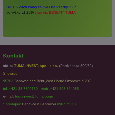
Od 1.6.2024 zľavy takmer na všetky ???
vo výške
až 25%
viac viz BENEFIT TUMA
Kontakt
sídlo:
TUMA INVEST, spol. s r.o.
(Partizánska 300/32)
Showroom:
95703
Bánovce nad Bebr.,časť Horné Ozorovce č.297
tel.:+421 38 7600180, mob.:+421 905 394055
e-mail:
tumainvest@gmail.com
° predajňa:
Bánovce n.Bebravou
0907 795076