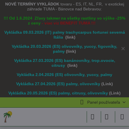
NOVÉ TERMÍNY VYKLÁDOK
tovaru - ES, IT, NL, FR, v exotickej
záhrade TUMA - Bánovce nad Bebravou:
!!! Od 1.6.2024 Zľavy takmer na všetky rastliny vo výške -25%
z ceny
- viac viz BENEFIT TUMA !!!
Vykládka 09.03.2026 (IT) palmy trachycarpus fortunei severná
Itália
(link)
Vykládka 20.03.2026 (ES) olivovníky, yuccy, figovníky,
✕
palmy
(link)
Vykládka 27.03.2026 (ES) banánovníky, trop.ovocie,
citrusy
(link)
Vykládka 2.04.2026 (ES) olivovníky, yuccy, palmy
Vykládka 27.04.2026 (ES) palmy, olivovníky
(Link)
Vykládka 20.05.2026 (ES) palmy, citrusy, olivovníky
(Link)
Panel používateľa