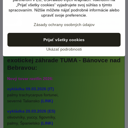
„Prijať všetky cookies“ vyjadrujete svoj súhlas s týmto
Krhla Praktik plastová 5L
spracovaním. Nižšie môžete nájsť podrobné informácie alebo
Viď status produktu
upraviť svoje preferencie.
4 €
Do košíka
Zásady ochrany osobných údajov
Prijať všetky cookies
TERMÍNY VYKLÁDOK tovaru -
Ukázať podrobnosti
Španielsko, Taliansko, Holandsko v
exotickej záhrade TUMA - Bánovce nad
Bebravou:
Nový tovar rastlín 2026:
vykládka 09.03.2026 (IT)
palmy trachycarpus fortunei,
severné Taliansko
(LINK)
vykládka 20.03.2026 (ES)
olivovníky, yuccy, figovníky,
palmy, Španielsko
(LINK)