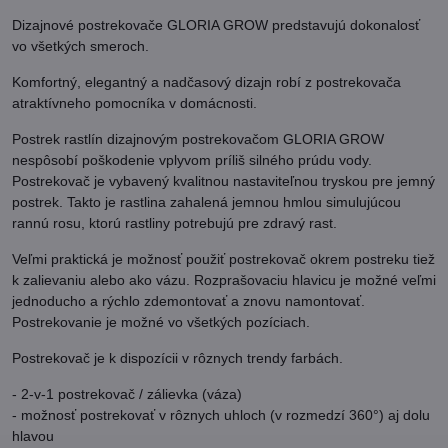
Dizajnové postrekovače GLORIA GROW predstavujú dokonalosť
vo všetkých smeroch.
Komfortný, elegantný a nadčasový dizajn robí z postrekovača
atraktívneho pomocníka v domácnosti.
Postrek rastlín dizajnovým postrekovačom GLORIA GROW
nespôsobí poškodenie vplyvom príliš silného prúdu vody.
Postrekovač je vybavený kvalitnou nastaviteľnou tryskou pre jemný
postrek. Takto je rastlina zahalená jemnou hmlou simulujúcou
rannú rosu, ktorú rastliny potrebujú pre zdravý rast.
Veľmi praktická je možnosť použiť postrekovač okrem postreku tiež
k zalievaniu alebo ako vázu. Rozprašovaciu hlavicu je možné veľmi
jednoducho a rýchlo zdemontovať a znovu namontovať.
Postrekovanie je možné vo všetkých pozíciach.
Postrekovač je k dispozícii v rôznych trendy farbách.
- 2-v-1 postrekovač / zálievka (váza)
- možnosť postrekovať v rôznych uhloch (v rozmedzí 360°) aj dolu
hlavou