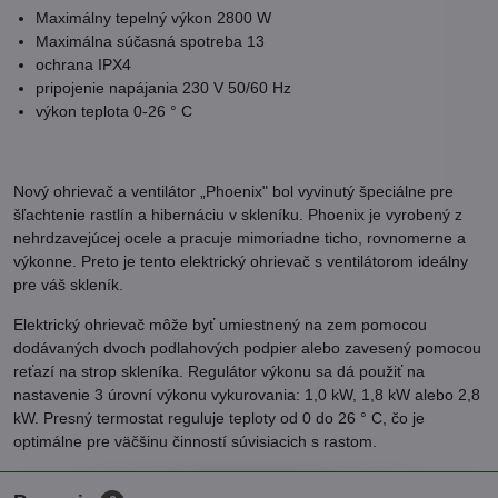
Maximálny tepelný výkon 2800 W
Maximálna súčasná spotreba 13
ochrana IPX4
pripojenie napájania 230 V 50/60 Hz
výkon teplota 0-26 ° C
Nový ohrievač a ventilátor „Phoenix" bol vyvinutý špeciálne pre
šľachtenie rastlín a hibernáciu v skleníku. Phoenix je vyrobený z
nehrdzavejúcej ocele a pracuje mimoriadne ticho, rovnomerne a
výkonne. Preto je tento elektrický ohrievač s ventilátorom ideálny
pre váš skleník.
Elektrický ohrievač môže byť umiestnený na zem pomocou
dodávaných dvoch podlahových podpier alebo zavesený pomocou
reťazí na strop skleníka. Regulátor výkonu sa dá použiť na
nastavenie 3 úrovní výkonu vykurovania: 1,0 kW, 1,8 kW alebo 2,8
kW. Presný termostat reguluje teploty od 0 do 26 ° C, čo je
optimálne pre väčšinu činností súvisiacich s rastom.