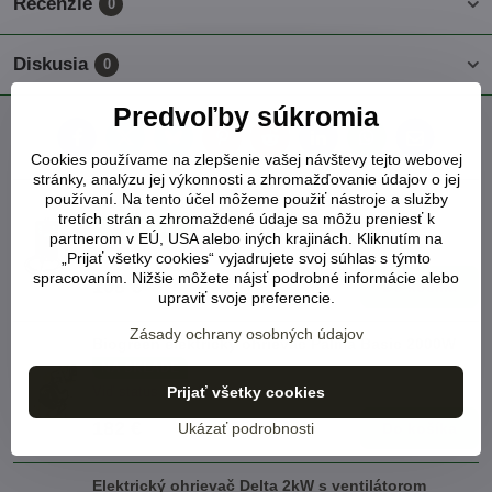
Recenzie
0
Diskusia
0
Predvoľby súkromia
Facebook
Twitter
Bluesky
Pinterest
Reddit
LinkedIn
WhatsApp
E-
mail
Cookies používame na zlepšenie vašej návštevy tejto webovej
stránky, analýzu jej výkonnosti a zhromažďovanie údajov o jej
používaní. Na tento účel môžeme použiť nástroje a služby
Biogreen Thermo 2 digital skleníkový termostat
tretích strán a zhromaždené údaje sa môžu preniesť k
NA SKLADE
partnerom v EÚ, USA alebo iných krajinách. Kliknutím na
Viď status produktu
„Prijať všetky cookies“ vyjadrujete svoj súhlas s týmto
spracovaním. Nižšie môžete nájsť podrobné informácie alebo
105 €
Do košíka
upraviť svoje preferencie.
Zásady ochrany osobných údajov
Biogreen elektrický ohrievač Palma Basic 2000W
NA SKLADE
Viď status produktu
Prijať všetky cookies
182 €
Do košíka
Ukázať podrobnosti
Elektrický ohrievač Delta 2kW s ventilátorom