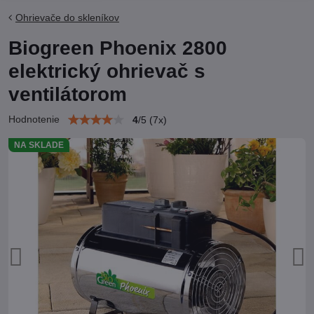
Ohrievače do skleníkov
Biogreen Phoenix 2800
elektrický ohrievač s
ventilátorom
Hodnotenie
4
/
5
(
7
x)
NA SKLADE